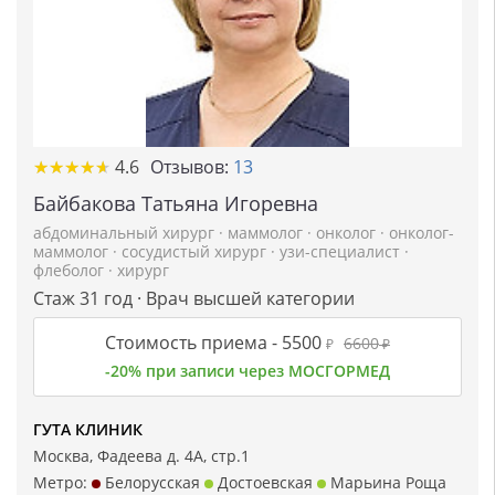
★
★
★
★
★
★
★
★
★
★
4.6
Отзывов:
13
Байбакова Татьяна Игоревна
абдоминальный хирург
·
маммолог
·
онколог
·
онколог-
маммолог
·
сосудистый хирург
·
узи-специалист
·
флеболог
·
хирург
Стаж 31 год · Врач высшей категории
Стоимость приема -
5500
6600
₽
₽
-20% при записи через МОСГОРМЕД
ГУТА КЛИНИК
Москва, Фадеева д. 4А, стр.1
Метро:
Белорусская
Достоевская
Марьина Роща