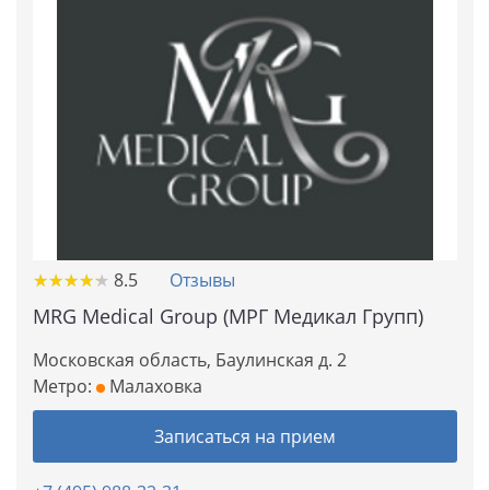
★
★
★
★
★
★
★
★
★
★
8.5
Отзывы
MRG Medical Group (МРГ Медикал Групп)
Московская область, Баулинская д. 2
Метро:
Малаховка
Записаться на прием