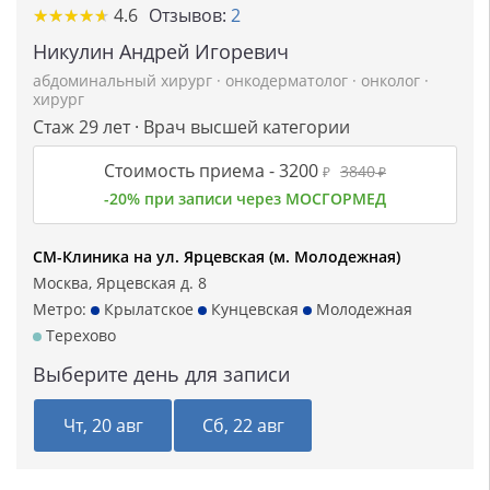
★
★
★
★
★
★
★
★
★
★
4.6
Отзывов:
2
Никулин Андрей Игоревич
абдоминальный хирург
·
онкодерматолог
·
онколог
·
хирург
Стаж 29 лет · Врач высшей категории
Стоимость приема -
3200
3840
₽
₽
-20% при записи через МОСГОРМЕД
СМ-Клиника на ул. Ярцевская (м. Молодежная)
Москва, Ярцевская д. 8
Метро:
Крылатское
Кунцевская
Молодежная
Терехово
Выберите день для записи
Чт, 20 авг
Сб, 22 авг