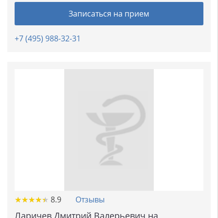
Записаться на прием
+7 (495) 988-32-31
★
★
★
★
★
★
★
★
★
★
8.9
Отзывы
Ларичев Дмитрий Валерьевич на