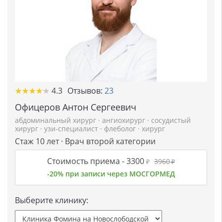
★
★
★
★
★
★
★
★
★
★
4.3
Отзывов:
23
Офицеров Антон Сергеевич
абдоминальный хирург
·
ангиохирург
·
сосудистый
хирург
·
узи-специалист
·
флеболог
·
хирург
Стаж 10 лет · Врач второй категории
Стоимость приема -
3300
3960
₽
₽
-20% при записи через МОСГОРМЕД
Выберите клинику: