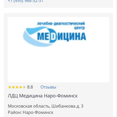
+7 (495) 988-32-31
★
★
★
★
★
★
★
★
★
★
8.8
Отзывы
ЛДЦ Медицина Наро-Фоминск
Московская область, Шибанкова д. 3
Район:
Наро-Фоминск