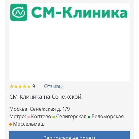
★
★
★
★
★
★
★
★
★
★
9
Отзывы
СМ-Клиника на Сенежской
Москва, Сенежская д. 1/9
Метро:
Коптево
Селигерская
Беломорская
Моссельмаш
Записаться на прием