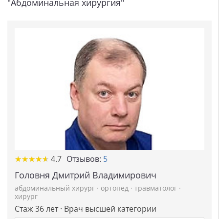
"Абдоминальная хирургия"
★
★
★
★
★
★
★
★
★
★
4.7
Отзывов:
5
Головня Дмитрий Владимирович
абдоминальный хирург
·
ортопед
·
травматолог
·
хирург
Стаж 36 лет · Врач высшей категории