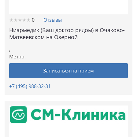
★
★
★
★
★
★
★
★
★
★
0
Отзывы
Ниармедик (Ваш доктор рядом) в Очаково-
Матвеевском на Озерной
,
Метро:
Записаться на прием
+7 (495) 988-32-31