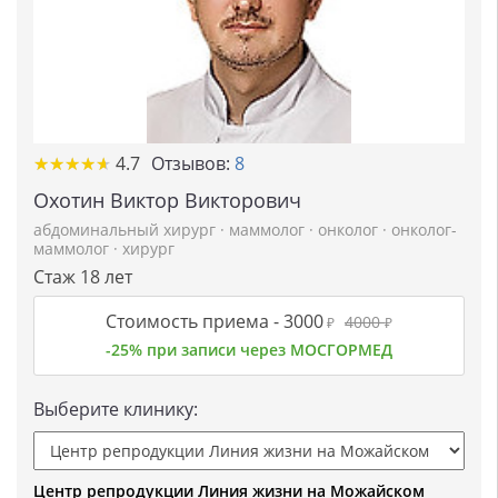
★
★
★
★
★
★
★
★
★
★
4.7
Отзывов:
8
Охотин Виктор Викторович
абдоминальный хирург
·
маммолог
·
онколог
·
онколог-
маммолог
·
хирург
Стаж 18 лет
Стоимость приема -
3000
4000
₽
₽
-25% при записи через МОСГОРМЕД
Выберите клинику:
Центр репродукции Линия жизни на Можайском