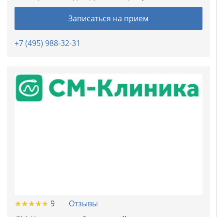
Записаться на прием
+7 (495) 988-32-31
★
★
★
★
★
★
★
★
★
★
9
Отзывы