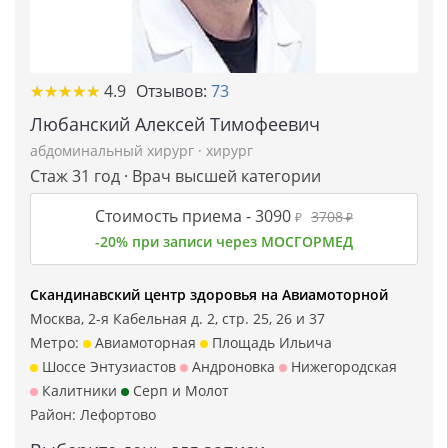
★
★
★
★
★
★
★
★
★
★
4.9
Отзывов:
73
Любанский Алексей Тимофеевич
абдоминальный хирург
·
хирург
Стаж 31 год · Врач высшей категории
Стоимость приема -
3090
3708
₽
₽
-20% при записи через МОСГОРМЕД
Скандинавский центр здоровья на Авиамоторной
Москва, 2-я Кабельная д. 2, стр. 25, 26 и 37
Метро:
Авиамоторная
Площадь Ильича
Шоссе Энтузиастов
Андроновка
Нижегородская
Калитники
Серп и Молот
Район:
Лефортово