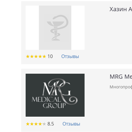
Хазин 
★
★
★
★
★
★
★
★
★
★
10
Отзывы
MRG Med
Многопроф
★
★
★
★
★
★
★
★
★
★
8.5
Отзывы