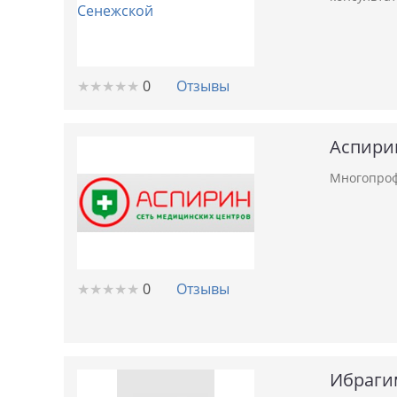
★
★
★
★
★
★
★
★
★
★
0
Отзывы
Аспири
Многопроф
★
★
★
★
★
★
★
★
★
★
0
Отзывы
Ибраги