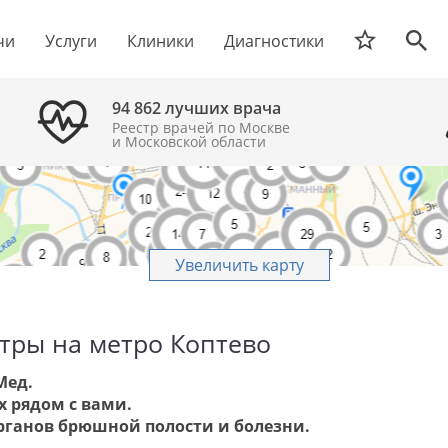
чи
Услуги
Клиники
Диагностики
94 862 лучших врача
Реестр врачей по Москве
и Московской области
Увеличить карту
тры на метро Коптево
Мед.
 рядом с вами.
рганов брюшной полости и болезни.