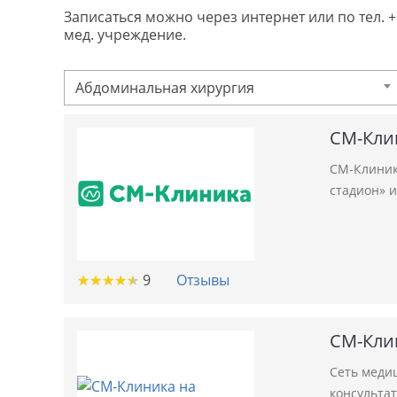
Записаться можно через интернет или по тел. 
мед. учреждение.
Абдоминальная хирургия
СМ-Кли
СМ-Клиник
стадион» и
★
★
★
★
★
★
★
★
★
★
9
Отзывы
СМ-Кли
Сеть меди
консульта