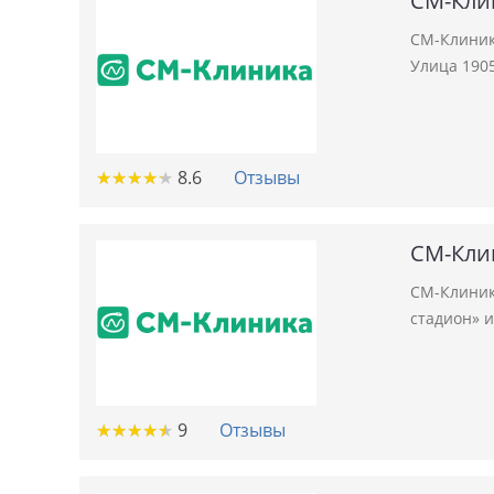
СМ-Кли
СМ-Клиник
Улица 1905
★
★
★
★
★
★
★
★
★
★
8.6
Отзывы
СМ-Кли
СМ-Клиник
стадион» и
★
★
★
★
★
★
★
★
★
★
9
Отзывы