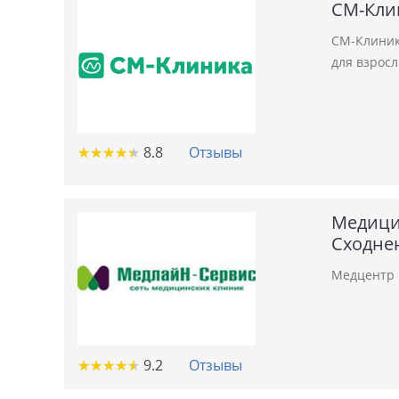
СМ-Кли
СМ-Клиник
для взросл
★
★
★
★
★
★
★
★
★
★
8.8
Отзывы
Медици
Сходне
Медцентр 
★
★
★
★
★
★
★
★
★
★
9.2
Отзывы