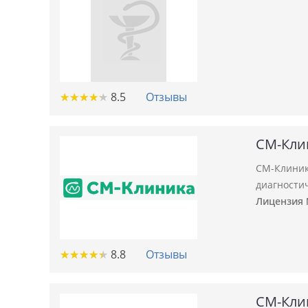
★
★
★
★
★
★
★
★
★
★
8.5
Отзывы
СМ-Кли
СМ-Клиник
диагности
Лицензия №
★
★
★
★
★
★
★
★
★
★
8.8
Отзывы
СМ-Кли