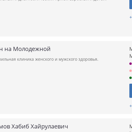
+
н на Молодежной
М
ильная клиника женского и мужского здоровья.
+
мов Хабиб Хайрулаевич
М