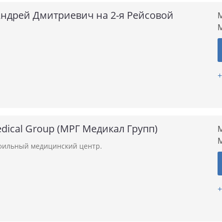
Андрей Дмитриевич на 2-я Рейсовой
М
+
ical Group (МРГ Медикал Групп)
М
ильный медицинский центр.
+