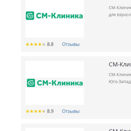
СМ-Клиник
для взросл
★
★
★
★
★
★
★
★
★
★
8.8
Отзывы
СМ-Кли
СМ-Клиник
Юго-Западн
★
★
★
★
★
★
★
★
★
★
8.9
Отзывы