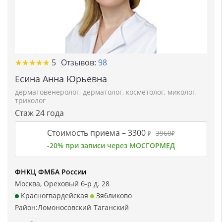
★★★★★
★★★★★
5
Отзывов:
98
Есина Анна Юрьевна
дерматовенеролог
,
дерматолог
,
косметолог
,
миколог
,
трихолог
Стаж 24 года
Стоимость приема –
3300
3960
₽
₽
-20% при записи через МОСГОРМЕД
ФНКЦ ФМБА России
Москва, Ореховый б-р д. 28
Красногвардейская
Зябликово
Район:
Ломоносовский
Таганский