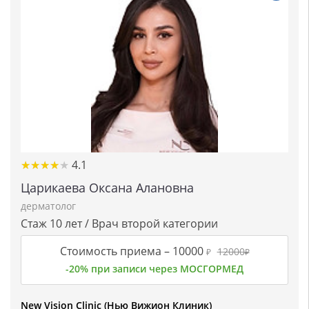
★★★★★
★★★★★
4.1
Царикаева Оксана Алановна
дерматолог
Стаж 10 лет / Врач второй категории
Стоимость приема –
10000
12000
₽
₽
-20% при записи через МОСГОРМЕД
New Vision Clinic (Нью Вижион Клиник)