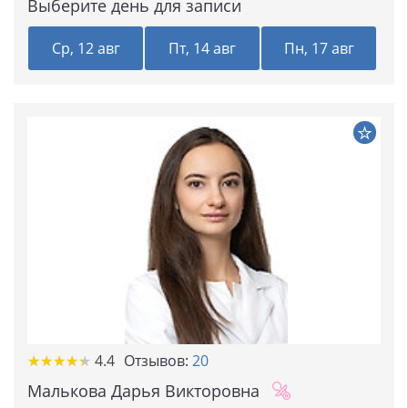
Выберите день для записи
Ср, 12 авг
Пт, 14 авг
Пн, 17 авг
★★★★★
★★★★★
4.4
Отзывов:
20
Малькова Дарья Викторовна