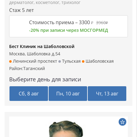
дерматолог
,
косметолог
,
трихолог
Стаж 5 лет
Стоимость приема –
3300
3960
₽
₽
-20% при записи через МОСГОРМЕД
Бест Клиник на Шаболовской
Москва, Шаболовка д.54
Ленинский проспект
Тульская
Шаболовская
Район:
Таганский
Выберите день для записи
Сб, 8 авг
Пн, 10 авг
Чт, 13 авг