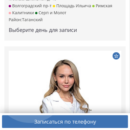
Волгоградский пр-т
Площадь Ильича
Римская
Калитники
Серп и Молот
Район:
Таганский
Выберите день для записи
Записаться по телефону
★★★★★
★★★★★
4.4
Отзывов:
17