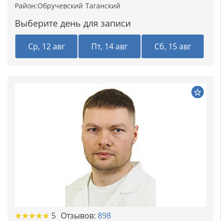
Район:
Обручевский
Таганский
Выберите день для записи
Ср, 12 авг
Пт, 14 авг
Сб, 15 авг
★★★★★
★★★★★
5
Отзывов:
898