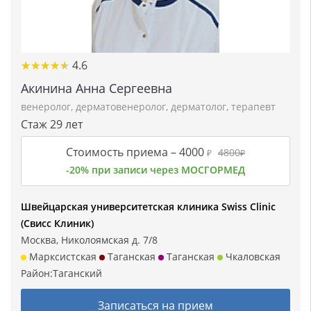
★★★★★
★★★★★
4.6
Акинина Анна Сергеевна
венеролог
,
дерматовенеролог
,
дерматолог
,
терапевт
Стаж 29 лет
Стоимость приема –
4000
4800
₽
₽
-20% при записи через МОСГОРМЕД
Швейцарская университетская клиника Swiss Clinic
(Свисс Клиник)
Москва, Николоямская д. 7/8
Марксистская
Таганская
Таганская
Чкаловская
Район:
Таганский
Записаться на прием