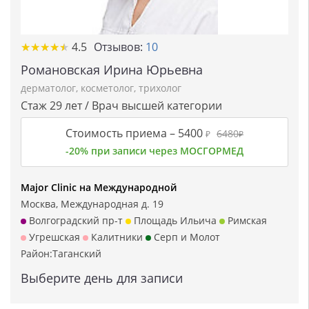
★★★★★
★★★★★
4.5
Отзывов:
10
Романовская Ирина Юрьевна
дерматолог
,
косметолог
,
трихолог
Стаж 29 лет / Врач высшей категории
Стоимость приема –
5400
6480
₽
₽
-20% при записи через МОСГОРМЕД
Major Clinic на Международной
Москва, Международная д. 19
Волгоградский пр-т
Площадь Ильича
Римская
Угрешская
Калитники
Серп и Молот
Район:
Таганский
Выберите день для записи