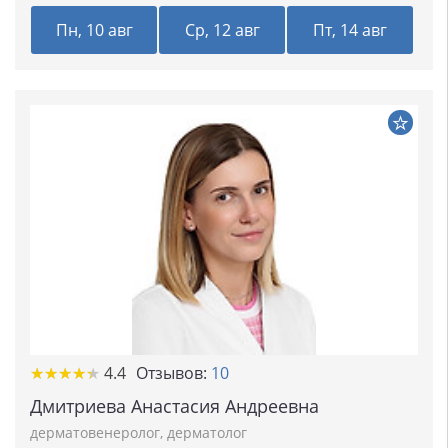
Пн, 10 авг
Ср, 12 авг
Пт, 14 авг
★★★★★
★★★★★
4.4
Отзывов:
10
Дмитриева Анастасия Андреевна
дерматовенеролог
,
дерматолог