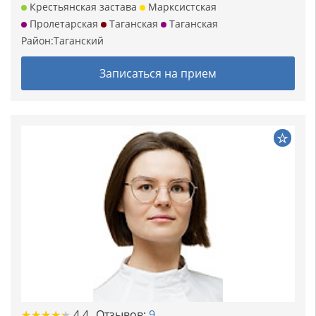
Крестьянская застава
Марксистская
Пролетарская
Таганская
Таганская
Район:
Таганский
Записаться на прием
★★★★★
★★★★★
4.4
Отзывов:
9