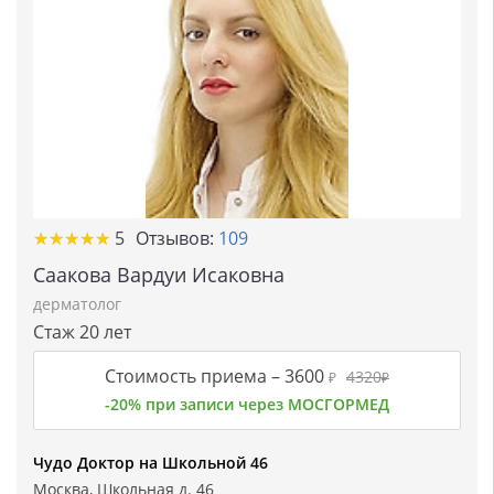
★★★★★
★★★★★
5
Отзывов:
109
Саакова Вардуи Исаковна
дерматолог
Стаж 20 лет
Стоимость приема –
3600
4320
₽
₽
-20% при записи через МОСГОРМЕД
Чудо Доктор на Школьной 46
Москва, Школьная д. 46