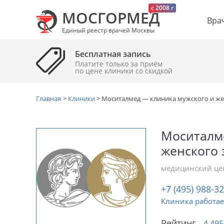
c 2008 г
МОСГОРМЕД
Вра
Единый реестр врачей Москвы
Бесплатная запись
Платите только за приём
по цене клиники cо скидкой
Главная
>
Клиники
>
Моситалмед — клиника мужского и же
Моситалм
женского 
медицинский це
+7 (495) 988-3
Клиника работае
Рейтинг
4.495