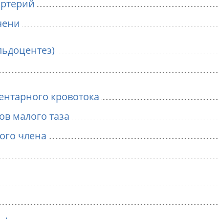
артерий
чени
льдоцентез)
ентарного кровотока
ов малого таза
ого члена