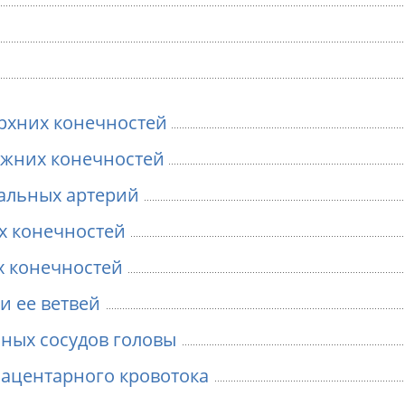
рхних конечностей
ижних конечностей
альных артерий
х конечностей
х конечностей
и ее ветвей
ных сосудов головы
ацентарного кровотока