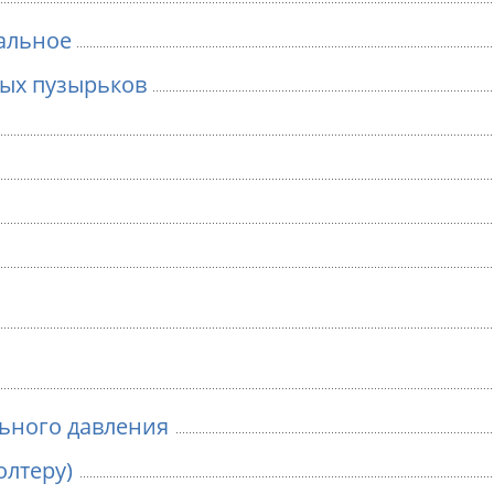
альное
ных пузырьков
ьного давления
олтеру)