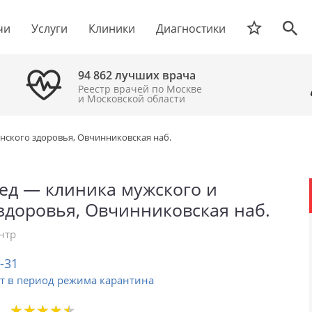
чи
Услуги
Клиники
Диагностики
94 862 лучших врача
Реестр врачей по Москве
и Московской области
нского здоровья, Овчинниковская наб.
ед — клиника мужского и
здоровья, Овчинниковская наб.
нтр
2-31
т в период режима карантина
★
★
★
★
★
★
★
★
★
★