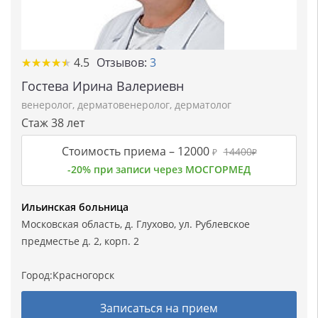
★★★★★
★★★★★
4.5
Отзывов:
3
Гостева Ирина Валериевн
венеролог
,
дерматовенеролог
,
дерматолог
Стаж 38 лет
Стоимость приема –
12000
14400
₽
₽
-20% при записи через МОСГОРМЕД
Ильинская больница
Московская область, д. Глухово, ул. Рублевское
предместье д. 2, корп. 2
Город:
Красногорск
Записаться на прием