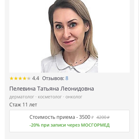
★
★
★
★
★
★
★
★
★
★
4.4
Отзывов:
8
Пелевина Татьяна Леонидовна
дерматолог
·
косметолог
·
онколог
Стаж 11 лет
Стоимость приема -
3500
4200
₽
₽
-20% при записи через МОСГОРМЕД