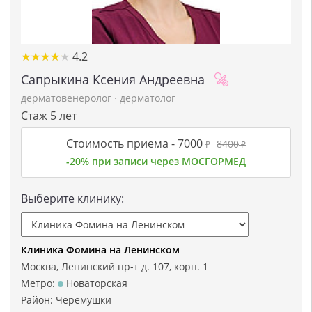
★
★
★
★
★
★
★
★
★
★
4.2
Сапрыкина Ксения Андреевна
дерматовенеролог
·
дерматолог
Стаж 5 лет
Стоимость приема -
7000
8400
₽
₽
-20% при записи через МОСГОРМЕД
Выберите клинику:
Клиника Фомина на Ленинском
Москва, Ленинский пр-т д. 107, корп. 1
Метро:
Новаторская
Район:
Черёмушки