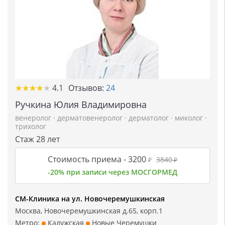
★
★
★
★
★
★
★
★
★
★
4.1
Отзывов:
24
Ручкина Юлия Владимировна
венеролог
·
дерматовенеролог
·
дерматолог
·
миколог
·
трихолог
Стаж 28 лет
Стоимость приема -
3200
3840
₽
₽
-20% при записи через МОСГОРМЕД
СМ-Клиника на ул. Новочеремушкинская
Москва, Новочеремушкинская д.65, корп.1
Метро:
Калужская
Новые Черемушки