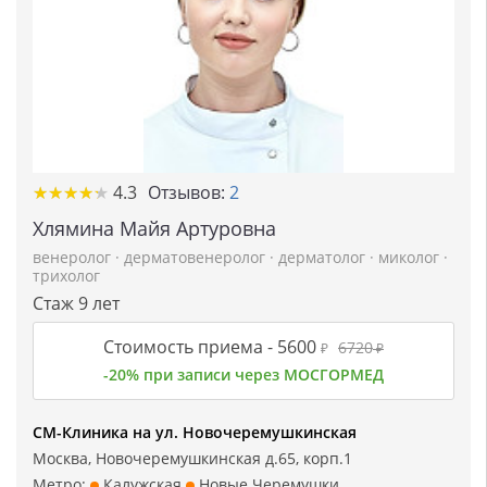
★
★
★
★
★
★
★
★
★
★
4.3
Отзывов:
2
Хлямина Майя Артуровна
венеролог
·
дерматовенеролог
·
дерматолог
·
миколог
·
трихолог
Стаж 9 лет
Стоимость приема -
5600
6720
₽
₽
-20% при записи через МОСГОРМЕД
СМ-Клиника на ул. Новочеремушкинская
Москва, Новочеремушкинская д.65, корп.1
Метро:
Калужская
Новые Черемушки