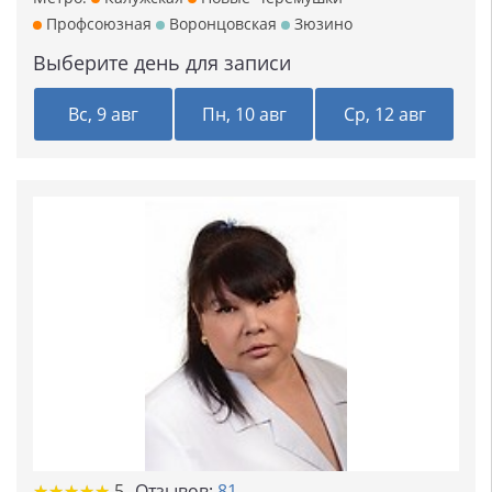
Профсоюзная
Воронцовская
Зюзино
Выберите день для записи
Вс, 9 авг
Пн, 10 авг
Ср, 12 авг
★
★
★
★
★
★
★
★
★
★
5
Отзывов:
81