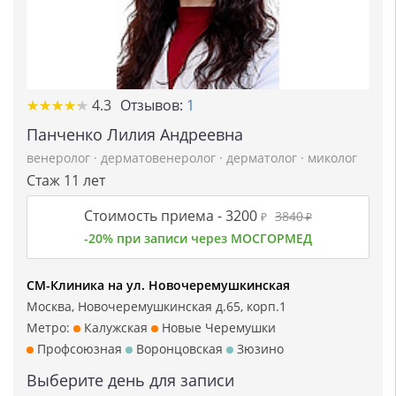
★
★
★
★
★
★
★
★
★
★
4.3
Отзывов:
1
Панченко Лилия Андреевна
венеролог
·
дерматовенеролог
·
дерматолог
·
миколог
Стаж 11 лет
Стоимость приема -
3200
3840
₽
₽
-20% при записи через МОСГОРМЕД
СМ-Клиника на ул. Новочеремушкинская
Москва, Новочеремушкинская д.65, корп.1
Метро:
Калужская
Новые Черемушки
Профсоюзная
Воронцовская
Зюзино
Выберите день для записи