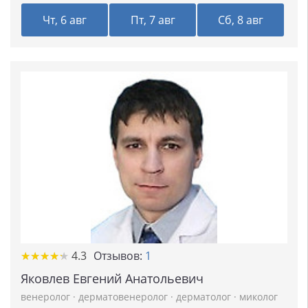
Чт, 6 авг
Пт, 7 авг
Сб, 8 авг
★
★
★
★
★
★
★
★
★
★
4.3
Отзывов:
1
Яковлев Евгений Анатольевич
венеролог
·
дерматовенеролог
·
дерматолог
·
миколог