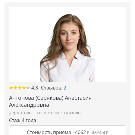
★
★
★
★
★
★
★
★
★
★
4.3
Отзывов:
2
Антонова (Серякова) Анастасия
Александровна
дерматолог
·
косметолог
·
трихолог
Стаж 4 года
Стоимость приема -
4062
4874.4
₽
₽