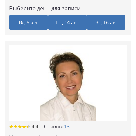
Выберите день для записи
Вс, 9 авг
Пт, 14 авг
Вс, 16 авг
★
★
★
★
★
★
★
★
★
★
4.4
Отзывов:
13