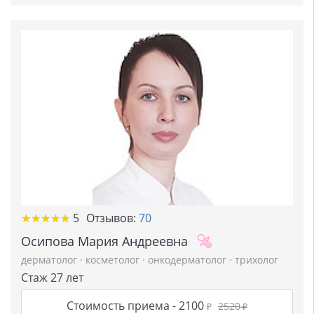
★
★
★
★
★
★
★
★
★
★
5
Отзывов:
70
Осипова Мария Андреевна
дерматолог
·
косметолог
·
онкодерматолог
·
трихолог
Стаж 27 лет
Стоимость приема -
2100
2520
₽
₽