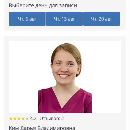
Выберите день для записи
Чт, 6 авг
Чт, 13 авг
Чт, 20 авг
★
★
★
★
★
★
★
★
★
★
4.2
Отзывов:
2
Ким Дарья Владимировна