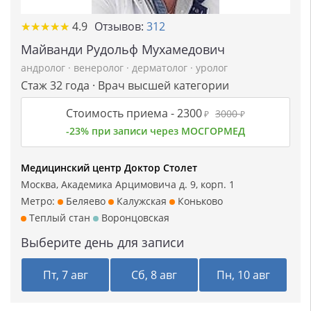
★
★
★
★
★
★
★
★
★
★
4.9
Отзывов:
312
Майванди Рудольф Мухамедович
андролог
·
венеролог
·
дерматолог
·
уролог
Стаж 32 года · Врач высшей категории
Стоимость приема -
2300
3000
₽
₽
-23% при записи через МОСГОРМЕД
Медицинский центр Доктор Столет
Москва, Академика Арцимовича д. 9, корп. 1
Метро:
Беляево
Калужская
Коньково
Теплый стан
Воронцовская
Выберите день для записи
Пт, 7 авг
Сб, 8 авг
Пн, 10 авг