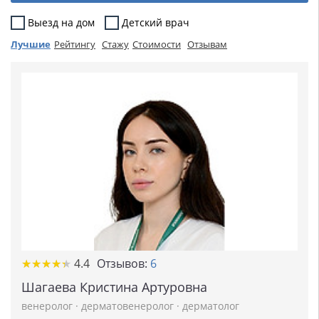
Выезд на дом
Детский врач
Лучшие
Рейтингу
Стажу
Стоимости
Отзывам
★
★
★
★
★
★
★
★
★
★
4.4
Отзывов:
6
Шагаева Кристина Артуровна
венеролог
·
дерматовенеролог
·
дерматолог