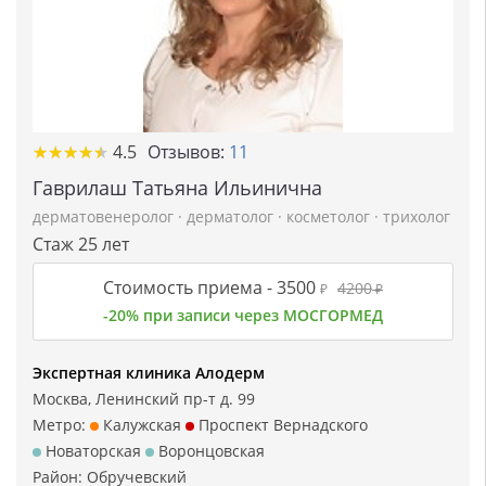
★
★
★
★
★
★
★
★
★
★
4.5
Отзывов:
11
Гаврилаш Татьяна Ильинична
дерматовенеролог
·
дерматолог
·
косметолог
·
трихолог
Стаж 25 лет
Стоимость приема -
3500
4200
₽
₽
-20% при записи через МОСГОРМЕД
Экспертная клиника Алодерм
Москва, Ленинский пр-т д. 99
Метро:
Калужская
Проспект Вернадского
Новаторская
Воронцовская
Район:
Обручевский