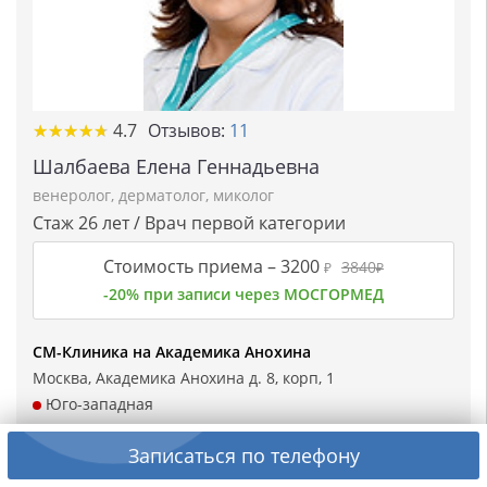
★★★★★
★★★★★
4.7
Отзывов:
11
Шалбаева Елена Геннадьевна
венеролог
,
дерматолог
,
миколог
Стаж 26 лет / Врач первой категории
Стоимость приема –
3200
3840
₽
₽
-20% при записи через МОСГОРМЕД
СМ-Клиника на Академика Анохина
Москва, Академика Анохина д. 8, корп, 1
Юго-западная
Район:
Донской
Записаться по телефону
Выберите день для записи