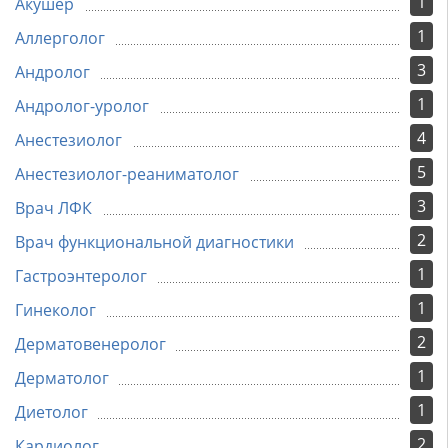
1
Акушер
1
Аллерголог
3
Андролог
1
Андролог-уролог
4
Анестезиолог
5
Анестезиолог-реаниматолог
3
Врач ЛФК
2
Врач функциональной диагностики
1
Гастроэнтеролог
1
Гинеколог
2
Дерматовенеролог
1
Дерматолог
1
Диетолог
2
Кардиолог