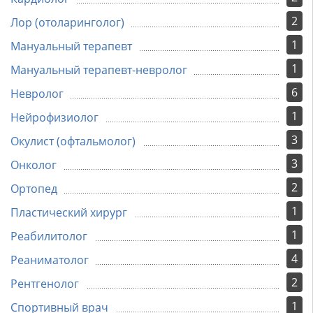
2
Лор (отоларинголог)
1
Мануальный терапевт
1
Мануальный терапевт-невролог
6
Невролог
1
Нейрофизиолог
3
Окулист (офтальмолог)
3
Онколог
2
Ортопед
1
Пластический хирург
1
Реабилитолог
4
Реаниматолог
2
Рентгенолог
1
Спортивный врач