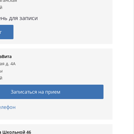
аганская
ий
нь для записи
г
аВита
ая д. 4А
лы
ий
Записаться на прием
телефон
а Школьной 46