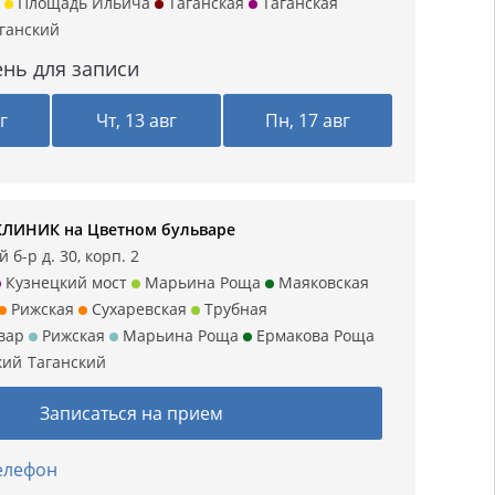
Площадь Ильича
Таганская
Таганская
ганский
нь для записи
г
Чт, 13 авг
Пн, 17 авг
КЛИНИК на Цветном бульваре
 б-р д. 30, корп. 2
Кузнецкий мост
Марьина Роща
Маяковская
Рижская
Сухаревская
Трубная
вар
Рижская
Марьина Роща
Ермакова Роща
кий
Таганский
Записаться на прием
телефон