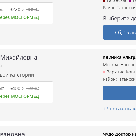
Таганская
Т
Район:
Таганск
ма –
3220
3864
₽
₽
 через МОСГОРМЕД
Выберите де
Сб, 15 ав
 Михайловна
Клиника Альтр
Москва, Нагорн
ст
Верхние Кот
рвой категории
Район:
Таганск
ма –
5400
6480
₽
₽
 через МОСГОРМЕД
+7 показать 
Ивановна
Чудо Доктор н