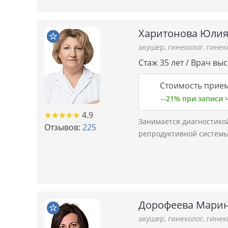
Харитонова Юлия
акушер
,
гинеколог
,
гинек
Стаж 35 лет / Врач вы
Стоимость прием
--21% при записи
★★★★★
★★★★★
4.9
Занимается диагностико
Отзывов:
225
репродуктивной системы
Дорофеева Марин
акушер
,
гинеколог
,
гинек