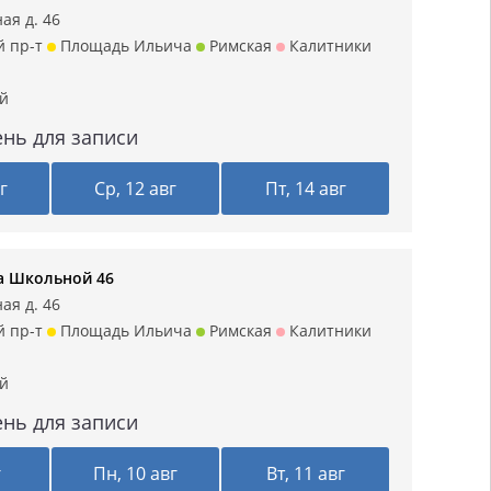
ая д. 46
й пр-т
Площадь Ильича
Римская
Калитники
ий
нь для записи
г
Ср, 12 авг
Пт, 14 авг
а Школьной 46
ая д. 46
й пр-т
Площадь Ильича
Римская
Калитники
ий
нь для записи
г
Пн, 10 авг
Вт, 11 авг