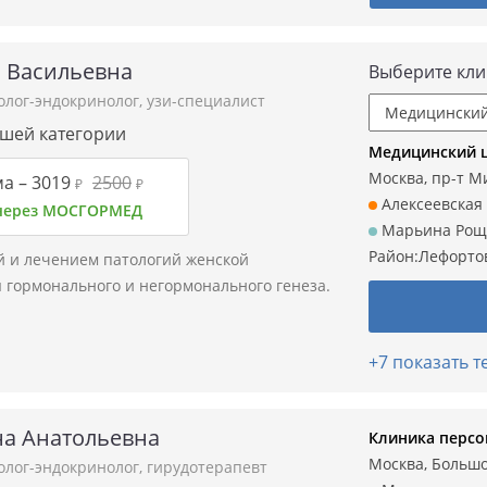
 Васильевна
Выберите кли
олог-эндокринолог
,
узи-специалист
сшей категории
Медицинский 
Москва, пр-т Ми
а –
3019
2500
₽
₽
Алексеевская
 через МОСГОРМЕД
Марьина Рощ
Район:
Лефорто
й и лечением патологий женской
 гормонального и негормонального генеза.
+7 показать 
а Анатольевна
Клиника персо
Москва, Большой
олог-эндокринолог
,
гирудотерапевт