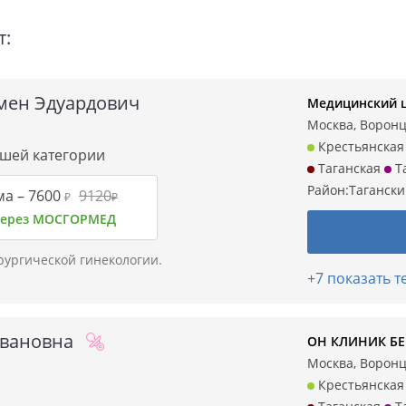
т:
мен Эдуардович
Медицинский ц
Москва, Воронцо
Крестьянская
сшей категории
Таганская
Т
Район:
Таганск
ма –
7600
9120
₽
₽
 через МОСГОРМЕД
рургической гинекологии.
+7 показать 
Ивановна
ОН КЛИНИК БЕЙ
Москва, Воронцо
Крестьянская