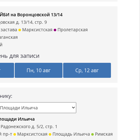
БИ на Воронцовской 13/14
вская д. 13/14, стр. 9
 застава
Марксистская
Пролетарская
аганская
ий
нь для записи
г
Пн, 10 авг
Ср, 12 авг
нику:
Площади Ильича
Радонежского д. 5/2, стр. 1
й пр-т
Марксистская
Площадь Ильича
Римская