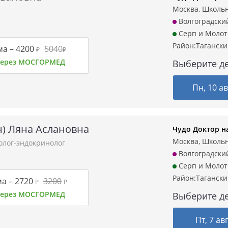
Москва, Школьн
Волгоградски
Серп и Молот
Район:
Таганск
ма –
4200
5040
₽
₽
 через МОСГОРМЕД
Выберите де
Пн, 10 ав
н) Ляна Аслановна
Чудо Доктор н
Москва, Школьн
олог-эндокринолог
Волгоградски
Серп и Молот
Район:
Таганск
а –
2720
3200
₽
₽
 через МОСГОРМЕД
Выберите де
Пт, 7 ав