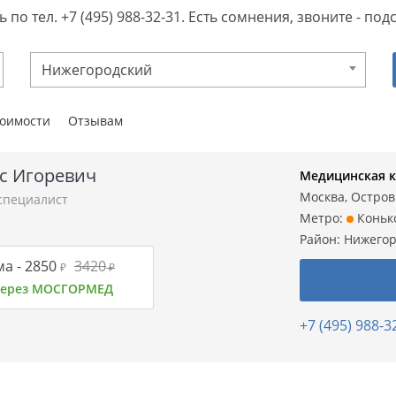
 по тел. +7 (495) 988-32-31. Есть сомнения, звоните - п
Нижегородский
тоимости
Отзывам
с Игоревич
Медицинская 
Москва, Остров
специалист
Метро:
Коньк
Район:
Нижегор
а -
2850
3420
₽
₽
 через МОСГОРМЕД
+7 (495) 988-3