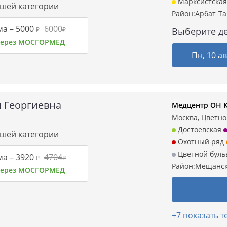
Марксистская
сшей категории
Район:
Арбат
Та
ма –
5000
6000
₽
₽
Выберите де
 через МОСГОРМЕД
Пн, 10 ав
 Георгиевна
Медцентр ОН 
Москва, Цветной
Достоевская
сшей категории
Охотный ряд
Цветной буль
ма –
3920
4704
₽
₽
Район:
Мещанс
 через МОСГОРМЕД
+7 показать 