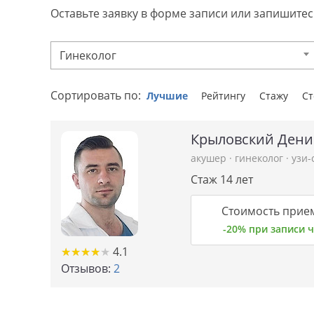
Оставьте заявку в форме записи или запишитесь
Гинеколог
Сортировать по:
Лучшие
Рейтингу
Стажу
С
Крыловский Дени
акушер
·
гинеколог
·
узи-
Стаж 14 лет
Стоимость прием
-20% при записи
★
★
★
★
★
★
★
★
★
★
4.1
Отзывов:
2