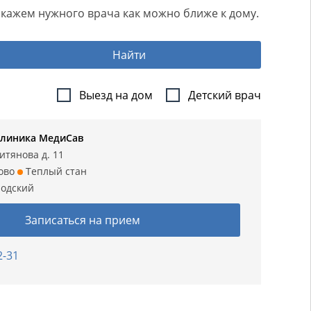
одскажем нужного врача как можно ближе к дому.
Найти
Выезд на дом
Детский врач
клиника МедиСав
итянова д. 11
ово
Теплый стан
одский
Записаться на прием
2-31