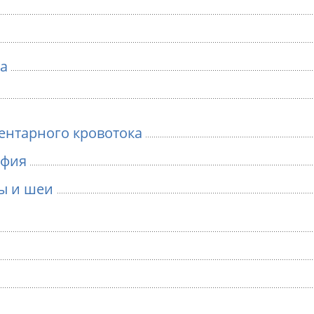
а
ентарного кровотока
афия
вы и шеи