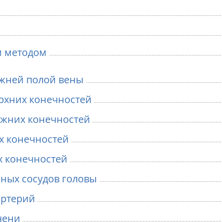
м методом
ижней полой вены
рхних конечностей
ижних конечностей
х конечностей
х конечностей
ных сосудов головы
артерий
чени