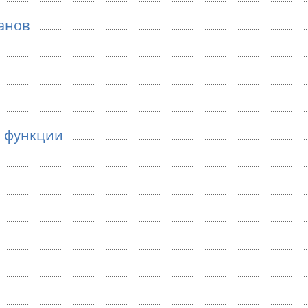
анов
м функции