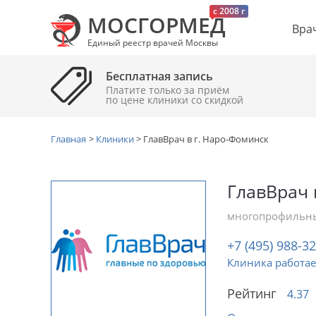
c 2008 г
МОСГОРМЕД
Вра
Единый реестр врачей Москвы
Бесплатная запись
Платите только за приём
по цене клиники cо скидкой
Главная
>
Клиники
>
ГлавВрач в г. Наро-Фоминск
ГлавВрач 
многопрофильны
+7 (495) 988-3
Клиника работае
Рейтинг
4.37