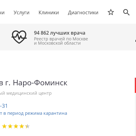
чи
Услуги
Клиники
Диагностики
94 862 лучших врача
Реестр врачей по Москве
и Московской области
в г. Наро-Фоминск
й медицинский центр
2-31
т в период режима карантина
★
★
★
★
★
★
★
★
★
★