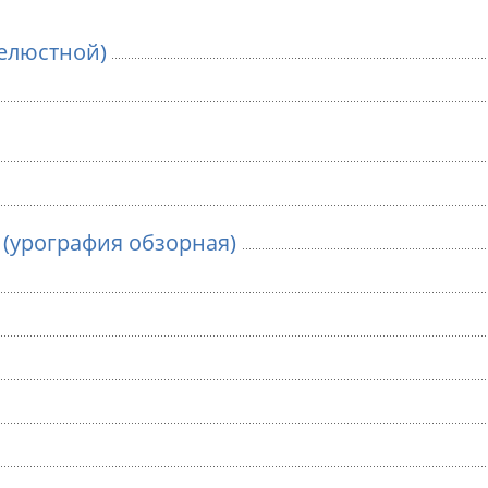
елюстной)
(урография обзорная)