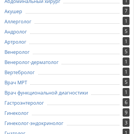
1
Абдоминальный хирург
7
Акушер
1
Аллерголог
5
Андролог
1
Артролог
5
Венеролог
1
Венеролог-дерматолог
1
Вертебролог
5
Врач МРТ
1
Врач функциональной диагностики
6
Гастроэнтеролог
9
Гинеколог
3
Гинеколог-эндокринолог
1
Гнатолог