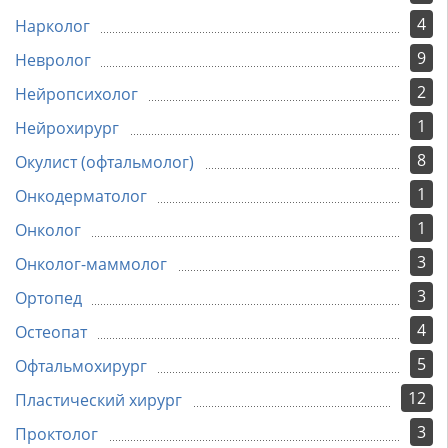
4
Нарколог
9
Невролог
2
Нейропсихолог
1
Нейрохирург
8
Окулист (офтальмолог)
1
Онкодерматолог
1
Онколог
3
Онколог-маммолог
3
Ортопед
4
Остеопат
5
Офтальмохирург
12
Пластический хирург
3
Проктолог