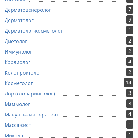
7
Дерматовенеролог
9
Дерматолог
1
Дерматолог-косметолог
2
Диетолог
2
Иммунолог
4
Кардиолог
2
Колопроктолог
14
Косметолог
3
Лор (отоларинголог)
3
Маммолог
4
Мануальный терапевт
1
Массажист
1
Миколог