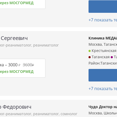
 через МОСГОРМЕД
+7 показать 
 Сергеевич
Клиника МЕДА
Москва, Таганска
лог-реаниматолог
,
реаниматолог
Крестьянская
Таганская
Т
Район:
Таганск
ма –
3000
3600
₽
₽
 через МОСГОРМЕД
+7 показать 
р Федорович
Чудо Доктор н
Москва, Школь
лог-реаниматолог
,
реаниматолог
,
сомнолог