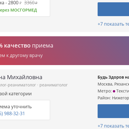
а -
2800
3360
₽
₽
 через МОСГОРМЕД
+7 показать 
% качество
приема
ем к другому врачу
яна Михайловна
Будь Здоров н
Москва, Рязанск
олог-реаниматолог
·
реаниматолог
Метро:
Текст
рвой категории
Район:
Нижегор
иема уточнить
5) 988-32-31
+7 показать 