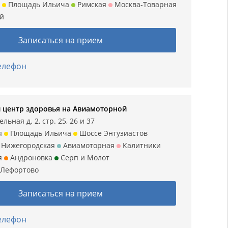
Площадь Ильича
Римская
Москва-Товарная
ий
Записаться на прием
телефон
 центр здоровья на Авиамоторной
льная д. 2, стр. 25, 26 и 37
я
Площадь Ильича
Шоссе Энтузиастов
Нижегородская
Авиамоторная
Калитники
я
Андроновка
Серп и Молот
Лефортово
Записаться на прием
телефон