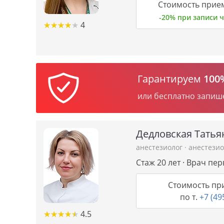
Стоимость прием
-20% при записи
★
★
★
★
★
★
★
★
★
★
4
Гарантируем
100
или бесплатно запиш
Дедловская Тать
анестезиолог
·
анестези
Стаж 20 лет · Врач пе
Стоимость пр
по т.
+7 (49
★
★
★
★
★
★
★
★
★
★
4.5