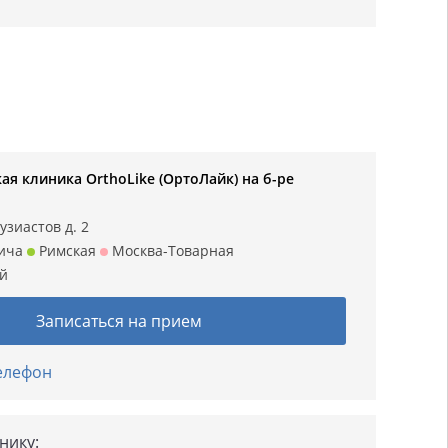
я клиника OrthoLike (ОртоЛайк) на б-ре
узиастов д. 2
ича
Римская
Москва-Товарная
ий
Записаться на прием
телефон
нику: