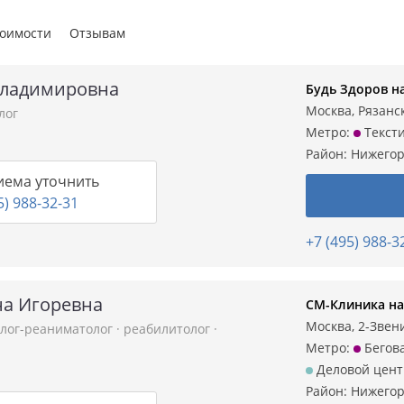
тоимости
Отзывам
Владимировна
Будь Здоров н
Москва, Рязанск
лог
Метро:
Текст
Район:
Нижегор
иема уточнить
5) 988-32-31
+7 (495) 988-3
на Игоревна
СМ-Клиника на
Москва, 2-Звени
олог-реаниматолог
·
реабилитолог
·
Метро:
Бегов
Деловой цент
Район:
Нижегор