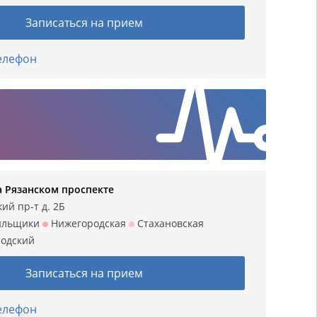
Записаться на прием
телефон
а Рязанском проспекте
ий пр-т д. 2Б
ильщики
Нижегородская
Стахановская
одский
Записаться на прием
телефон