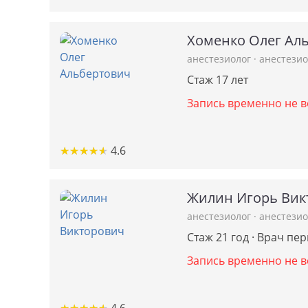
Хоменко Олег Ал
анестезиолог
·
анестези
Стаж 17 лет
Запись временно не в
★
★
★
★
★
★
★
★
★
★
4.6
Жилин Игорь Вик
анестезиолог
·
анестези
Стаж 21 год · Врач пе
Запись временно не в