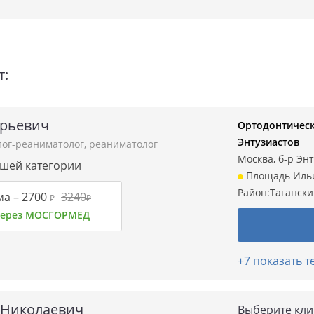
т:
рьевич
Ортодонтическа
Энтузиастов
лог-реаниматолог
,
реаниматолог
Москва, б-р Энт
сшей категории
Площадь Иль
Район:
Таганск
ма –
2700
3240
₽
₽
 через МОСГОРМЕД
+7 показать 
 Николаевич
Выберите кли