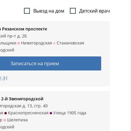
Выезд на дом
Детский врач
а Рязанском проспекте
ий пр-т д. 2Б
ильщики
Нижегородская
Стахановская
одский
Записаться на прием
2-31
 2-й Звенигородской
городская д. 13, стр. 40
ая
Краснопресненская
Улица 1905 года
р
Шелепиха
одский