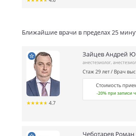
★
★
★
★
★
★
★
★
★
★
4.6
Ближайшие врачи в пределах 25 мину
Зайцев Андрей Ю
анестезиолог
,
анестезио
Стаж 29 лет / Врач вы
Стоимость прие
-20% при записи
★★★★★
★★★★★
4.7
Чеботарев Роман