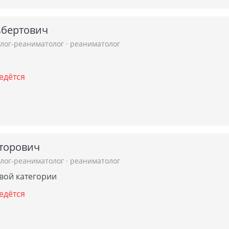
ьбертович
олог-реаниматолог
·
реаниматолог
едётся
торович
олог-реаниматолог
·
реаниматолог
рвой категории
едётся