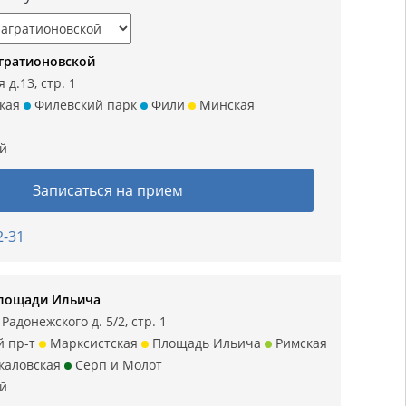
гратионовской
 д.13, стр. 1
кая
Филевский парк
Фили
Минская
ий
Записаться на прием
2-31
Площади Ильича
Радонежского д. 5/2, стр. 1
й пр-т
Марксистская
Площадь Ильича
Римская
каловская
Серп и Молот
ий