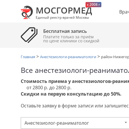
c 2008 г
МОСГОРМЕД
Вра
Единый реестр врачей Москвы
Бесплатная запись
Платите только за приём
по цене клиники cо скидкой
>
>
Главная
Анестезиологи-реаниматологи
район Нижего
Все анестезиологи-реанимато
Стоимость приема у анестезиологов-реани
от 2800 р. до 2800 р.
Скидки на первую консультацию до 50%.
Оставьте заявку в форме записи или запишитесь
Анестезиолог-реаниматолог