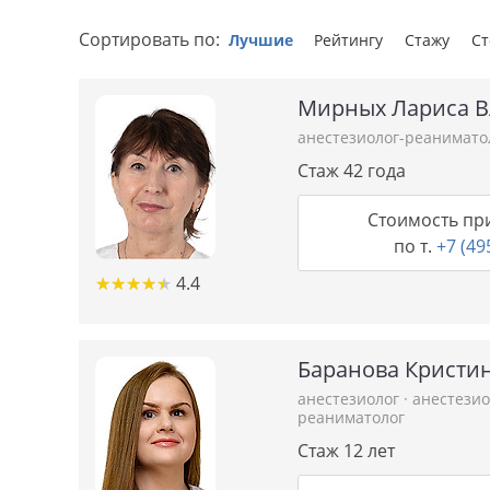
Сортировать по:
Лучшие
Рейтингу
Стажу
С
Мирных Лариса 
анестезиолог-реанимато
Стаж 42 года
Стоимость пр
по т.
+7 (49
★
★
★
★
★
★
★
★
★
★
4.4
Баранова Кристи
анестезиолог
·
анестези
реаниматолог
Стаж 12 лет