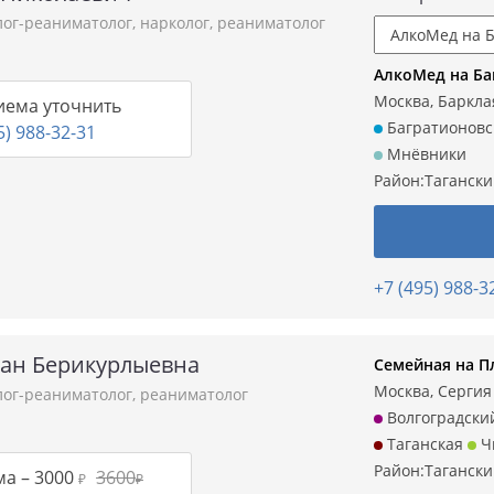
лог-реаниматолог
,
нарколог
,
реаниматолог
АлкоМед на Ба
Москва, Барклая
иема уточнить
Багратионовс
5) 988-32-31
Мнёвники
Район:
Таганск
+7 (495) 988-3
хан Берикурлыевна
Семейная на 
Москва, Сергия 
лог-реаниматолог
,
реаниматолог
Волгоградски
Таганская
Ч
Район:
Таганск
ма –
3000
3600
₽
₽