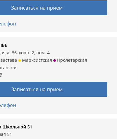
Записаться на прием
телефон
ЛЬЕ
я д. 36, корп. 2, пом. 4
 застава
Марксистская
Пролетарская
аганская
ий
Записаться на прием
телефон
а Школьной 51
ная 51