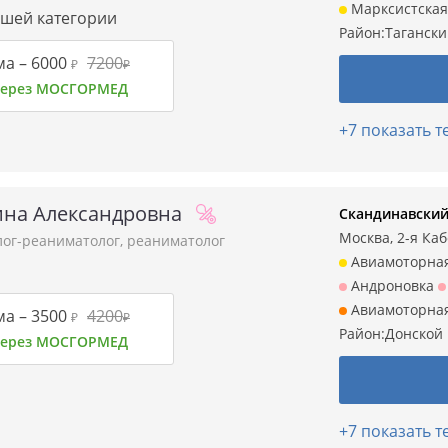
Марксистская
сшей категории
Район:
Таганск
ма –
6000
7200
₽
₽
 через МОСГОРМЕД
+7 показать 
ина Александровна
Скандинавский
Москва, 2-я Кабе
лог-реаниматолог
,
реаниматолог
Авиамоторна
Андроновка
Авиамоторна
ма –
3500
4200
₽
₽
Район:
Донской
 через МОСГОРМЕД
+7 показать 