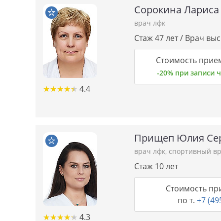
Сорокина Лариса
врач лфк
Стаж 47 лет / Врач вы
Стоимость прие
-20% при записи
★★★★★
★★★★★
4.4
Прищеп Юлия Се
врач лфк
,
спортивный в
Стаж 10 лет
Стоимость пр
по т.
+7 (49
★★★★★
★★★★★
4.3