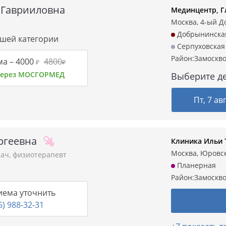
 Гаврииловна
Мединцентр, Г
Москва, 4-ый Д
Добрынинска
сшей категории
Серпуховская
Район:
Замоскв
ма –
4000
4800
₽
₽
 через МОСГОРМЕД
Выберите де
Пт, 7 ав
ргеевна
Клиника Ильи 
Москва, Юровска
рач
,
физиотерапевт
Планерная
Район:
Замоскв
иема уточнить
5) 988-32-31