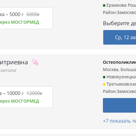
Ермакова Ро
Район:
Замоскв
ма –
5000
6000
₽
₽
 через МОСГОРМЕД
Выберите де
Ср, 12 ав
митриевна
Остеополиклин
Москва, Большая
литолог
Новокузнецка
Третьяковска
Район:
Замоскв
а –
10000
12000
₽
₽
 через МОСГОРМЕД
+7 показать 