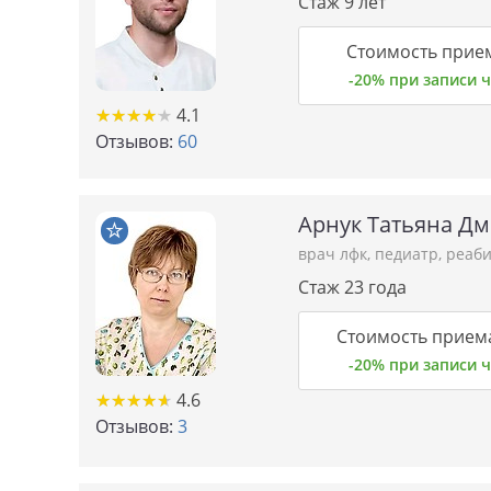
Стаж 9 лет
Стоимость прие
-20% при записи
★★★★★
★★★★★
4.1
Отзывов:
60
Арнук Татьяна Д
врач лфк
,
педиатр
,
реаби
Стаж 23 года
Стоимость прием
-20% при записи
★★★★★
★★★★★
4.6
Отзывов:
3