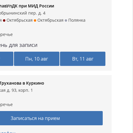
лавУпДК при МИД России
обрынинский пер. д. 4
я
Октябрьская
Октябрьская
Полянка
оречье
нь для записи
г
Пн, 10 авг
Вт, 11 авг
Труханова в Куркино
я д. 93, корп. 1
оречье
Записаться на прием