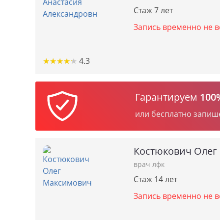
Стаж 7 лет
Запись временно не в
★
★
★
★
★
★
★
★
★
★
4.3
Гарантируем
100
или бесплатно запиш
Костюкович Олег
врач лфк
Стаж 14 лет
Запись временно не в