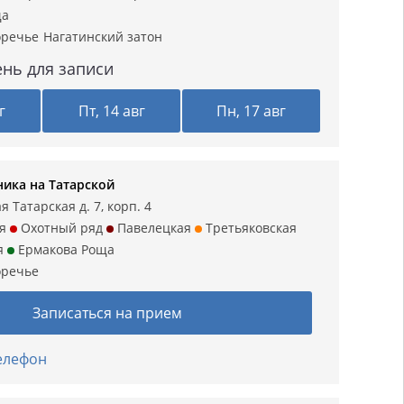
ща
оречье
Нагатинский затон
нь для записи
г
Пт, 14 авг
Пн, 17 авг
ика на Татарской
 Татарская д. 7, корп. 4
я
Охотный ряд
Павелецкая
Третьяковская
я
Ермакова Роща
оречье
Записаться на прием
телефон