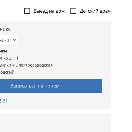
Выезд на дом
Детский врач
нику:
ики
нка д. 11
ьники
Электрозаводская
одский
Записаться на прием
2-31