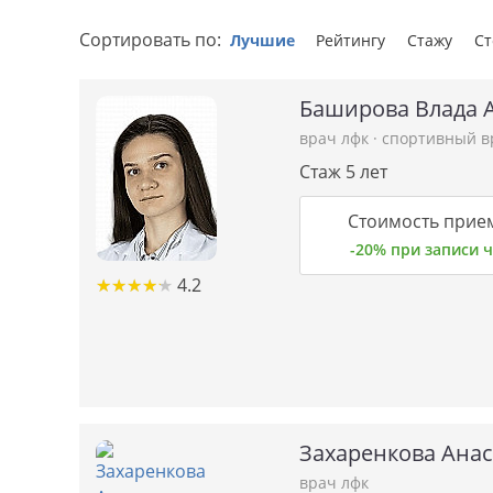
Сортировать по:
Лучшие
Рейтингу
Стажу
С
Баширова Влада 
врач лфк
·
спортивный в
Стаж 5 лет
Стоимость прием
-20% при записи
★
★
★
★
★
★
★
★
★
★
4.2
Захаренкова Анас
врач лфк