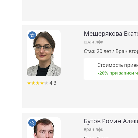
Мещерякова Екат
врач лфк
Стаж 20 лет / Врач вт
Стоимость прие
-20% при записи
★★★★★
★★★★★
4.3
Бутов Роман Алек
врач лфк