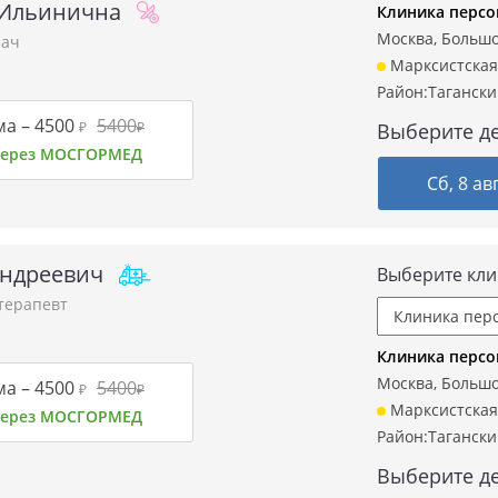
 Ильинична
Клиника персо
Москва, Большой
рач
Марксистская
Район:
Таганск
ма –
4500
5400
₽
₽
Выберите де
 через МОСГОРМЕД
Сб, 8 ав
Андреевич
Выберите кли
терапевт
Клиника персо
Москва, Большой
ма –
4500
5400
₽
₽
Марксистская
 через МОСГОРМЕД
Район:
Таганск
Выберите де