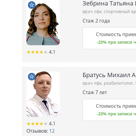
Зебрина Татьяна
врач лфк
,
спортивный в
Стаж 2 года
Стоимость прие
-20% при записи
★★★★★
★★★★★
4.1
Братусь Михаил 
врач лфк
,
реабилитолог
,
Стаж 7 лет
Стоимость прие
-20% при записи
★★★★★
★★★★★
4.1
Отзывов:
12