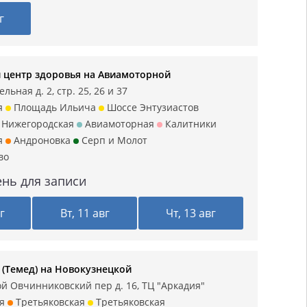
г
 центр здоровья на Авиамоторной
льная д. 2, стр. 25, 26 и 37
я
Площадь Ильича
Шоссе Энтузиастов
Нижегородская
Авиамоторная
Калитники
я
Андроновка
Серп и Молот
во
нь для записи
г
Вт, 11 авг
Чт, 13 авг
(Темед) на Новокузнецкой
й Овчинниковский пер д. 16, ТЦ "Аркадия"
я
Третьяковская
Третьяковская