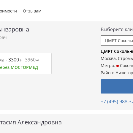
тоимости
Отзывам
Анваровна
Выберите кли
рач
ЦМРТ Сокольн
Москва, Стромы
а -
3300
3960
₽
₽
Метро:
Сокол
 через МОСГОРМЕД
Район:
Нижегор
+7 (495) 988-3
тасия Александровна