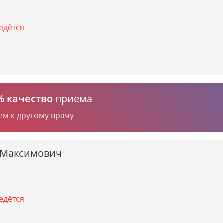
едётся
% качество
приема
ем к другому врачу
 Максимович
едётся