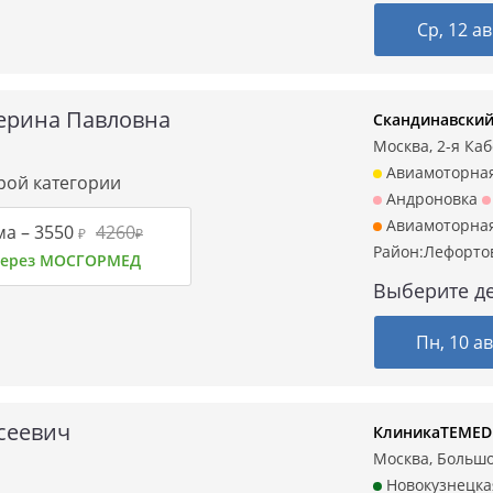
Ср, 12 ав
ерина Павловна
Скандинавский
Москва, 2-я Кабе
Авиамоторна
орой категории
Андроновка
Авиамоторна
ма –
3550
4260
₽
₽
Район:
Лефорто
 через МОСГОРМЕД
Выберите де
Пн, 10 ав
сеевич
КлиникаTEMED 
Москва, Большо
Новокузнецка