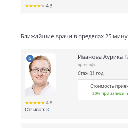
★
★
★
★
★
★
★
★
★
★
4.3
Ближайшие врачи в пределах 25 мину
Иванова Аурика 
врач лфк
Стаж 31 год
Стоимость прие
-20% при записи
★★★★★
★★★★★
4.8
Отзывов:
8