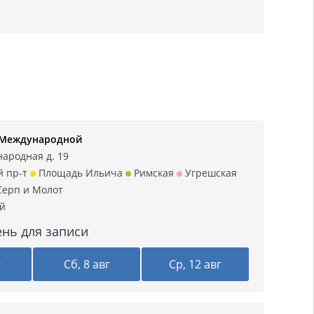
на Международной
ародная д. 19
й пр-т
Площадь Ильича
Римская
Угрешская
ерп и Молот
ий
нь для записи
г
Сб, 8 авг
Ср, 12 авг