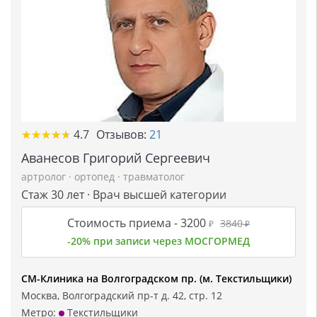
★
★
★
★
★
★
★
★
★
★
4.7
Отзывов:
21
Аванесов Григорий Сергеевич
артролог
·
ортопед
·
травматолог
Стаж 30 лет · Врач высшей категории
Стоимость приема -
3200
3840
₽
₽
-20% при записи через МОСГОРМЕД
СМ-Клиника на Волгоградском пр. (м. Текстильщики)
Москва, Волгоградский пр-т д. 42, стр. 12
Метро:
Текстильщики