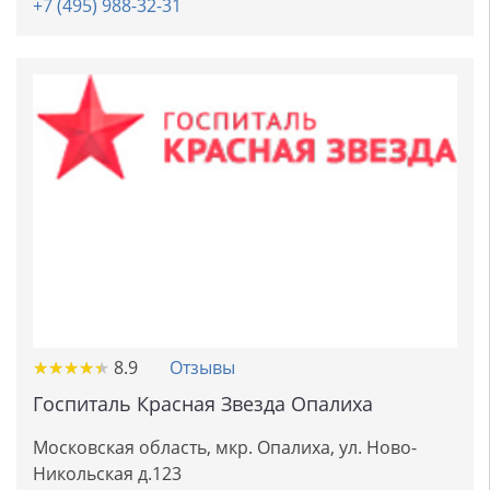
+7 (495) 988-32-31
★
★
★
★
★
★
★
★
★
★
8.9
Отзывы
Госпиталь Красная Звезда Опалиха
Московская область, мкр. Опалиха, ул. Ново-
Никольская д.123