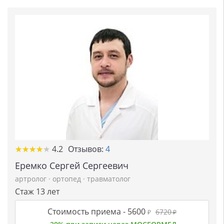
★
★
★
★
★
★
★
★
★
★
4.2
Отзывов:
4
Еремко Сергей Сергеевич
артролог
·
ортопед
·
травматолог
Стаж 13 лет
Стоимость приема -
5600
6720
₽
₽