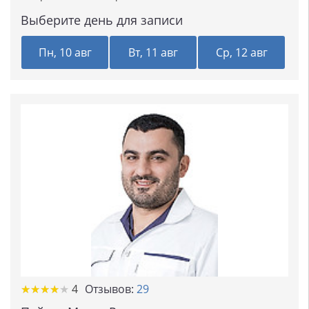
Выберите день для записи
Пн, 10 авг
Вт, 11 авг
Ср, 12 авг
★
★
★
★
★
★
★
★
★
★
4
Отзывов:
29