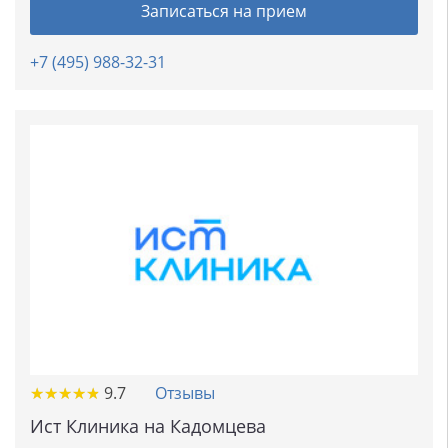
Записаться на прием
+7 (495) 988-32-31
★
★
★
★
★
★
★
★
★
★
9.7
Отзывы
Ист Клиника на Кадомцева