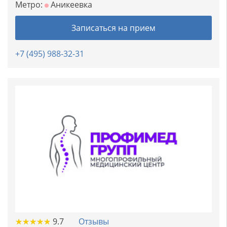
Метро:
Аникеевка
Записаться на прием
+7 (495) 988-32-31
★
★
★
★
★
★
★
★
★
★
9.7
Отзывы