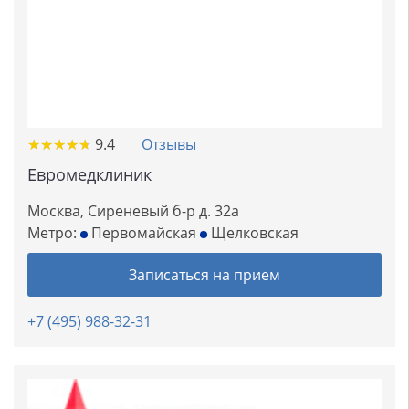
★
★
★
★
★
★
★
★
★
★
9.4
Отзывы
Евромедклиник
Москва, Сиреневый б-р д. 32а
Метро:
Первомайская
Щелковская
Записаться на прием
+7 (495) 988-32-31