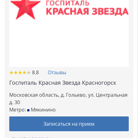
★
★
★
★
★
★
★
★
★
★
8.8
Отзывы
Госпиталь Красная Звезда Красногорск
Московская область, д. Гольево, ул. Центральная
д. 30
Метро:
Мякинино
Записаться на прием