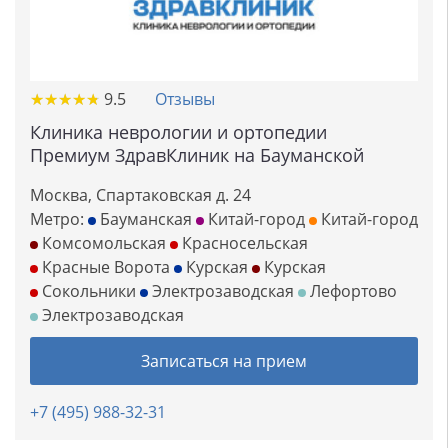
★
★
★
★
★
★
★
★
★
★
9.5
Отзывы
Клиника неврологии и ортопедии
Премиум ЗдравКлиник на Бауманской
Москва, Спартаковская д. 24
Метро:
Бауманская
Китай-город
Китай-город
Комсомольская
Красносельская
Красные Ворота
Курская
Курская
Сокольники
Электрозаводская
Лефортово
Электрозаводская
Записаться на прием
+7 (495) 988-32-31