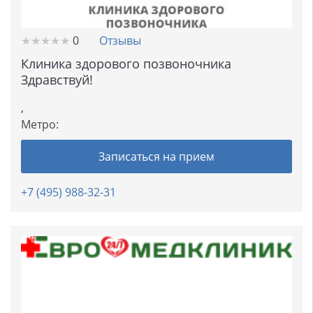
★
★
★
★
★
★
★
★
★
★
0
Отзывы
Клиника здорового позвоночника
Здравствуй!
,
Метро:
Записаться на прием
+7 (495) 988-32-31