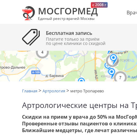
c 2008 г
МОСГОРМЕД
Вра
Единый реестр врачей Москвы
Бесплатная запись
Платите только за приём
по цене клиники cо скидкой
>
>
Главная
Артрология
метро Тропарево
Артрологические центры на 
Скидки на прием у врача до 50% на МосГор
Проверенные отзывы пациентов о клиниках
Ближайшие медцетры, где лечат различны