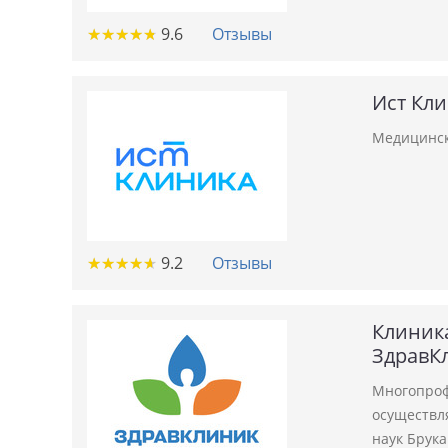
★
★
★
★
★
★
★
★
★
★
9.6
Отзывы
Ист Кл
Медицинск
★
★
★
★
★
★
★
★
★
★
9.2
Отзывы
Клиник
ЗдравК
Многопроф
осуществл
наук Брука