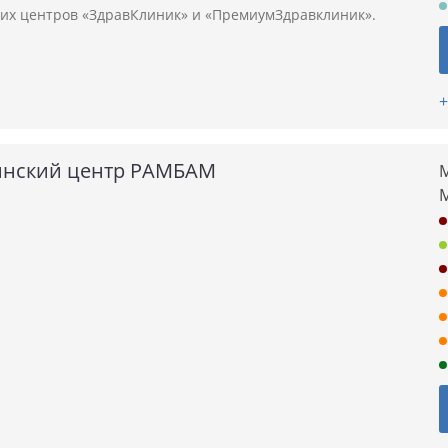
их центров «ЗдравКлиник» и «ПремиумЗдравклиник».
+
нский центр РАМБАМ
М