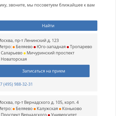
нику, звоните, мы посоветуем ближайшее к вам
Найти
осква, пр-т Ленинский д. 123
Метро:
Беляево
Юго-западная
Тропарево
Саларьево
Мичуринский проспект
Новаторская
Записаться на прием
7 (495) 988-32-31
осква, пр-т Вернадского д. 105, корп. 4
Метро:
Беляево
Калужская
Коньково
Проспект Вернадского
Университет