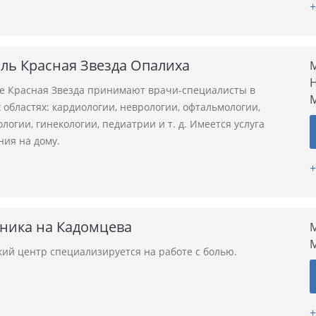
+
ль Красная Звезда Опалиха
М
Н
ле Красная Звезда принимают врачи-специалисты в
областях: кардиологии, неврологии, офтальмологии,
логии, гинекологии, педиатрии и т. д. Имеется услуга
ния на дому.
+
иника на Кадомцева
М
ий центр специализируется на работе с болью.
+