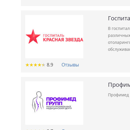
Госпита
В госпита
различных 
отоларинго
обслужива
★
★
★
★
★
★
★
★
★
★
8.9
Отзывы
Профим
Профимед 