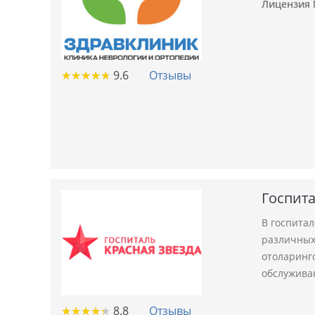
Лицензия №
★
★
★
★
★
★
★
★
★
★
9.6
Отзывы
Госпита
В госпита
различных 
отоларинго
обслужива
★
★
★
★
★
★
★
★
★
★
8.8
Отзывы