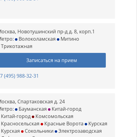
осква, Новотушинский пр-д д. 8, корп.1
Метро:
Волоколамская
Митино
Трикотажная
Записаться на прием
7 (495) 988-32-31
осква, Спартаковская д. 24
Метро:
Бауманская
Китай-город
Китай-город
Комсомольская
Красносельская
Красные Ворота
Курская
Курская
Сокольники
Электрозаводская