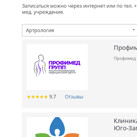
Записаться можно через интернет или по тел. 
мед. учреждение.
Артрология
Профим
Профимед 
★
★
★
★
★
★
★
★
★
★
9.7
Отзывы
Клиник
Юго-За