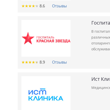
★
★
★
★
★
★
★
★
★
★
8.6
Отзывы
Госпита
В госпита
различных 
отоларинго
обслужива
★
★
★
★
★
★
★
★
★
★
8.9
Отзывы
Ист Кл
Медицинск