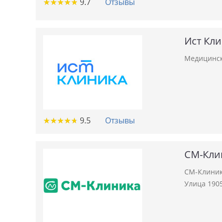
★
★
★
★
★
★
★
★
★
★
9.7
Отзывы
Ист Кл
Медицинск
★
★
★
★
★
★
★
★
★
★
9.5
Отзывы
СМ-Кли
СМ-Клиник
Улица 1905