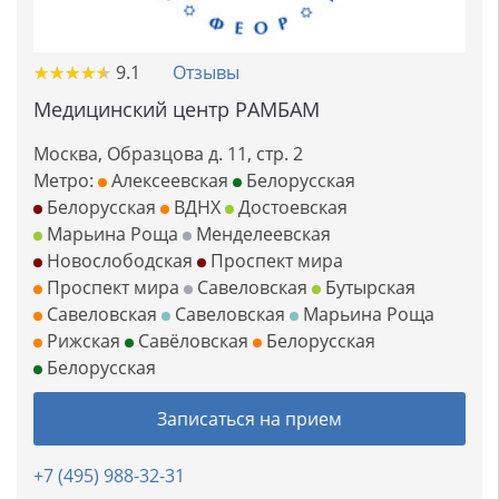
★
★
★
★
★
★
★
★
★
★
9.1
Отзывы
Медицинский центр РАМБАМ
Москва, Образцова д. 11, стр. 2
Метро:
Алексеевская
Белорусская
Белорусская
ВДНХ
Достоевская
Марьина Роща
Менделеевская
Новослободская
Проспект мира
Проспект мира
Савеловская
Бутырская
Савеловская
Савеловская
Марьина Роща
Рижская
Савёловская
Белорусская
Белорусская
Записаться на прием
+7 (495) 988-32-31