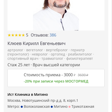
★
★
★
★
★
★
★
★
★
★
5
Отзывов:
386
Клюев Кирилл Евгеньевич
артролог
·
вегетолог
·
вертебролог
·
гериатр
(геронтолог)
·
невролог
·
ортопед
·
реабилитолог
·
спортивный врач
·
травматолог
·
физиотерапевт
Стаж 25 лет · Врач высшей категории
Стоимость приема -
3000
3600
₽
₽
-20% при записи через МОСГОРМЕД
Ист Клиника в Митино
Москва, Новотушинский пр-д д. 8, корп.1
Метро:
Волоколамская
Митино
Трикотажная