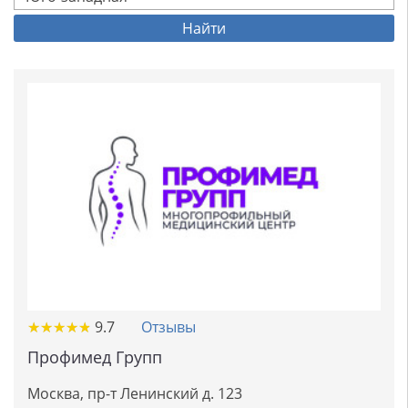
Найти
★
★
★
★
★
★
★
★
★
★
9.7
Отзывы
Профимед Групп
Москва, пр-т Ленинский д. 123