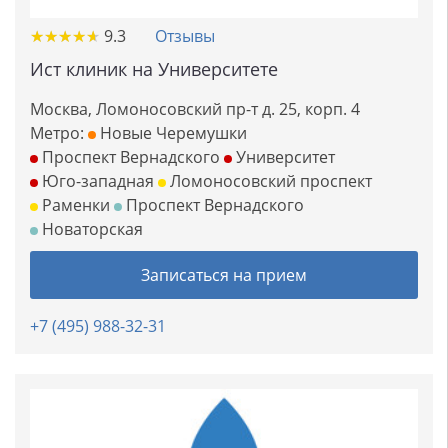
★
★
★
★
★
★
★
★
★
★
9.3
Отзывы
Ист клиник на Университете
Москва, Ломоносовский пр-т д. 25, корп. 4
Метро:
Новые Черемушки
Проспект Вернадского
Университет
Юго-западная
Ломоносовский проспект
Раменки
Проспект Вернадского
Новаторская
Записаться на прием
+7 (495) 988-32-31