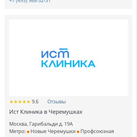
+7 (495) 988-32-31
★
★
★
★
★
★
★
★
★
★
9.6
Отзывы
Ист Клиника в Черемушках
Москва, Гарибальди д. 19А
Метро:
Новые Черемушки
Профсоюзная