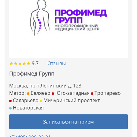
★
★
★
★
★
★
★
★
★
★
9.7
Отзывы
Профимед Групп
Москва, пр-т Ленинский д. 123
Метро:
Беляево
Юго-западная
Тропарево
Саларьево
Мичуринский проспект
Новаторская
Записаться на прием