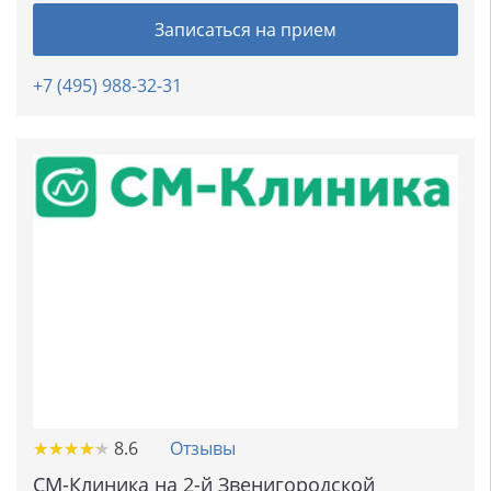
Записаться на прием
+7 (495) 988-32-31
★
★
★
★
★
★
★
★
★
★
8.6
Отзывы
СМ-Клиника на 2-й Звенигородской