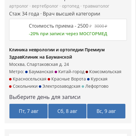
артролог
·
вертебролог
·
ортопед
·
травматолог
Стаж 34 года · Врач высшей категории
Стоимость приема -
2500
3000
₽
₽
-20% при записи через МОСГОРМЕД
Клиника неврологии и ортопедии Премиум
ЗдравКлиник на Бауманской
Москва, Спартаковская д. 24
Метро:
Бауманская
Китай-город
Комсомольская
Красносельская
Красные Ворота
Курская
Сокольники
Электрозаводская
Лефортово
Выберите день для записи
Пт, 7 авг
Сб, 8 авг
Вс, 9 авг