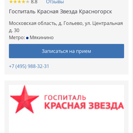
★
★
★
★
★
★
★
★
★
★
8.8
Отзывы
Госпиталь Красная Звезда Красногорск
Московская область, д. Гольево, ул. Центральная
д. 30
Метро:
Мякинино
Записаться на прием
+7 (495) 988-32-31