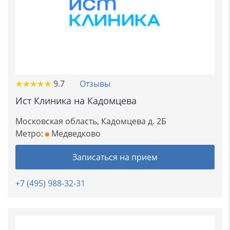
★
★
★
★
★
★
★
★
★
★
9.7
Отзывы
Ист Клиника на Кадомцева
Московская область, Кадомцева д. 2Б
Метро:
Медведково
Записаться на прием
+7 (495) 988-32-31