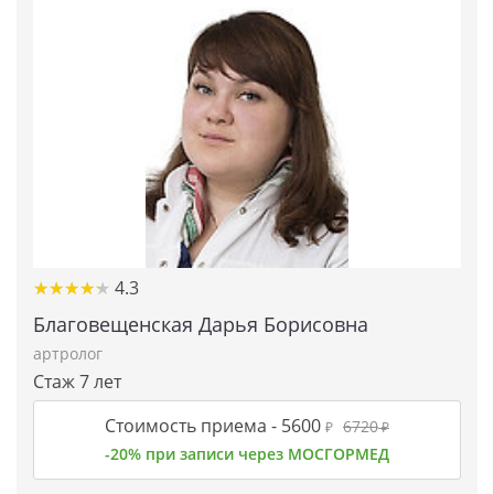
★
★
★
★
★
★
★
★
★
★
4.3
Благовещенская Дарья Борисовна
артролог
Стаж 7 лет
Стоимость приема -
5600
6720
₽
₽
-20% при записи через МОСГОРМЕД