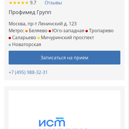
★
★
★
★
★
★
★
★
★
★
9.7
Отзывы
Профимед Групп
Москва, пр-т Ленинский д. 123
Метро:
Беляево
Юго-западная
Тропарево
Саларьево
Мичуринский проспект
Новаторская
Записаться на прием
+7 (495) 988-32-31