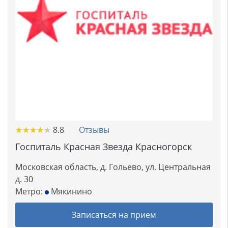
★
★
★
★
★
★
★
★
★
★
8.8
Отзывы
Госпиталь Красная Звезда Красногорск
Московская область, д. Гольево, ул. Центральная
д. 30
Метро:
Мякинино
Записаться на прием