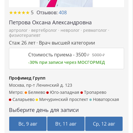
★
★
★
★
★
★
★
★
★
★
5
Отзывов:
408
Петрова Оксана Александровна
артролог
·
вертебролог
·
невролог
·
ревматолог
·
физиотерапевт
Стаж 26 лет · Врач высшей категории
Стоимость приема -
3500
5000
₽
₽
-30% при записи через МОСГОРМЕД
Профимед Групп
Москва, пр-т Ленинский д. 123
Метро:
Беляево
Юго-западная
Тропарево
Саларьево
Мичуринский проспект
Новаторская
Выберите день для записи
Вс, 9 авг
Вт, 11 авг
Ср, 12 авг