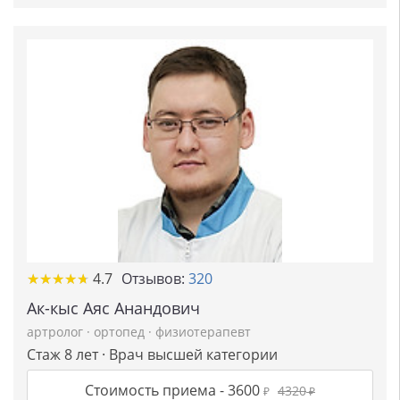
★
★
★
★
★
★
★
★
★
★
4.7
Отзывов:
320
Ак-кыс Аяс Анандович
артролог
·
ортопед
·
физиотерапевт
Стаж 8 лет · Врач высшей категории
Стоимость приема -
3600
4320
₽
₽