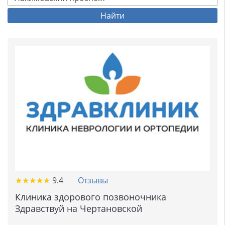
Найти
★
★
★
★
★
★
★
★
★
★
9.4
Отзывы
Клиника здорового позвоночника
Здравствуй на Чертановской