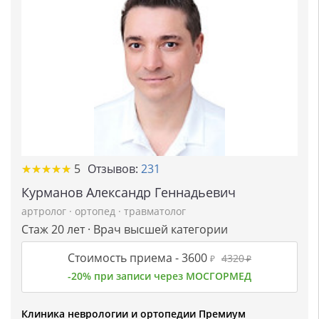
★
★
★
★
★
★
★
★
★
★
5
Отзывов:
231
Курманов Александр Геннадьевич
артролог
·
ортопед
·
травматолог
Стаж 20 лет · Врач высшей категории
Стоимость приема -
3600
4320
₽
₽
-20% при записи через МОСГОРМЕД
Клиника неврологии и ортопедии Премиум