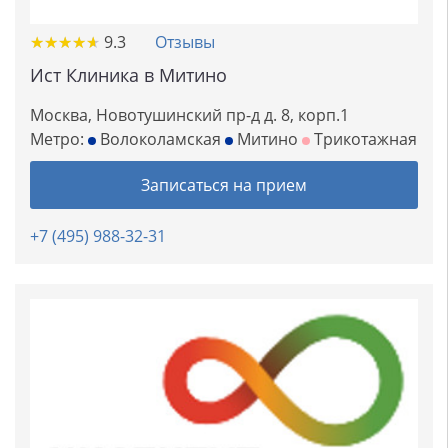
★
★
★
★
★
★
★
★
★
★
9.3
Отзывы
Ист Клиника в Митино
Москва, Новотушинский пр-д д. 8, корп.1
Метро:
Волоколамская
Митино
Трикотажная
Записаться на прием
+7 (495) 988-32-31