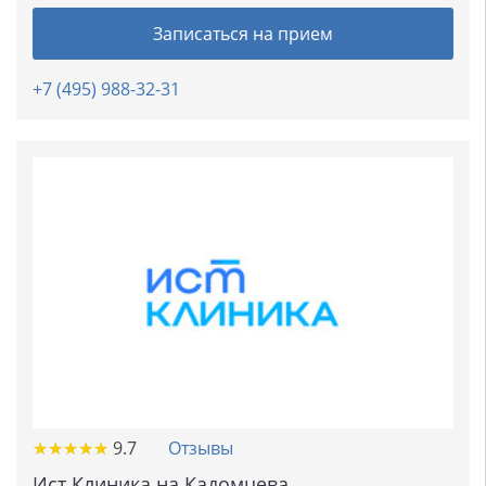
Записаться на прием
+7 (495) 988-32-31
★
★
★
★
★
★
★
★
★
★
9.7
Отзывы
Ист Клиника на Кадомцева