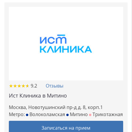
★
★
★
★
★
★
★
★
★
★
9.2
Отзывы
Ист Клиника в Митино
Москва, Новотушинский пр-д д. 8, корп.1
Метро:
Волоколамская
Митино
Трикотажная
Записаться на прием