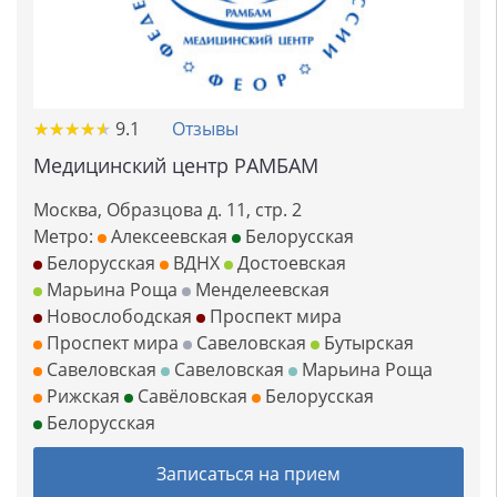
★
★
★
★
★
★
★
★
★
★
9.1
Отзывы
Медицинский центр РАМБАМ
Москва, Образцова д. 11, стр. 2
Метро:
Алексеевская
Белорусская
Белорусская
ВДНХ
Достоевская
Марьина Роща
Менделеевская
Новослободская
Проспект мира
Проспект мира
Савеловская
Бутырская
Савеловская
Савеловская
Марьина Роща
Рижская
Савёловская
Белорусская
Белорусская
Записаться на прием