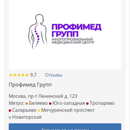
★
★
★
★
★
★
★
★
★
★
9.7
Отзывы
Профимед Групп
Москва, пр-т Ленинский д. 123
Метро:
Беляево
Юго-западная
Тропарево
Саларьево
Мичуринский проспект
Новаторская