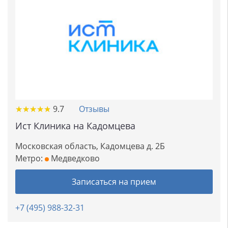
★
★
★
★
★
★
★
★
★
★
9.7
Отзывы
Ист Клиника на Кадомцева
Московская область, Кадомцева д. 2Б
Метро:
Медведково
Записаться на прием
+7 (495) 988-32-31