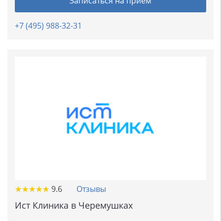
Записаться на прием
+7 (495) 988-32-31
★
★
★
★
★
★
★
★
★
★
9.6
Отзывы
Ист Клиника в Черемушках