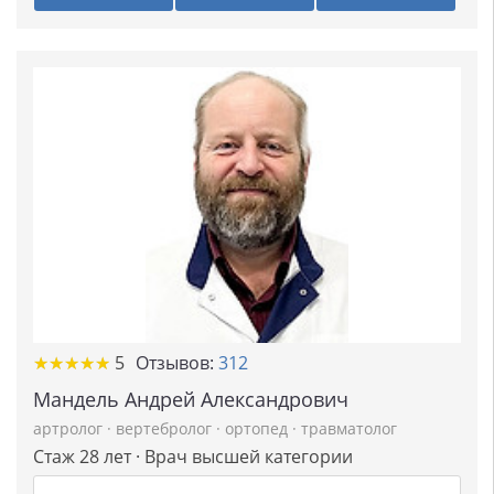
★
★
★
★
★
★
★
★
★
★
5
Отзывов:
312
Мандель Андрей Александрович
артролог
·
вертебролог
·
ортопед
·
травматолог
Стаж 28 лет · Врач высшей категории