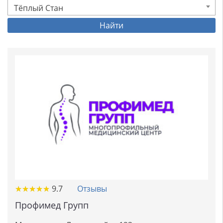
Тёплый Стан
Найти
★
★
★
★
★
★
★
★
★
★
9.7
Отзывы
Профимед Групп