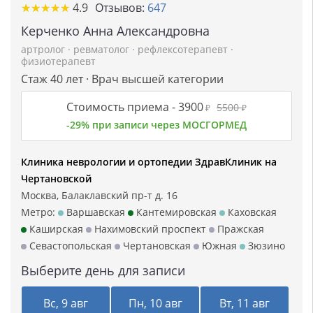
★
★
★
★
★
★
★
★
★
★
4.9
Отзывов:
647
Керченко Анна Александровна
артролог
·
ревматолог
·
рефлексотерапевт
·
физиотерапевт
Стаж 40 лет · Врач высшей категории
Стоимость приема -
3900
5500
₽
₽
-29% при записи через МОСГОРМЕД
Клиника неврологии и ортопедии ЗдравКлиник на
Чертановской
Москва, Балаклавский пр-т д. 16
Метро:
Варшавская
Кантемировская
Каховская
Каширская
Нахимовский проспект
Пражская
Севастопольская
Чертановская
Южная
Зюзино
Выберите день для записи
Вс, 9 авг
Пн, 10 авг
Вт, 11 авг