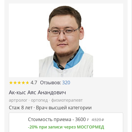
★
★
★
★
★
★
★
★
★
★
4.7
Отзывов:
320
Ак-кыс Аяс Анандович
артролог
·
ортопед
·
физиотерапевт
Стаж 8 лет · Врач высшей категории
Стоимость приема -
3600
4320
₽
₽
-20% при записи через МОСГОРМЕД