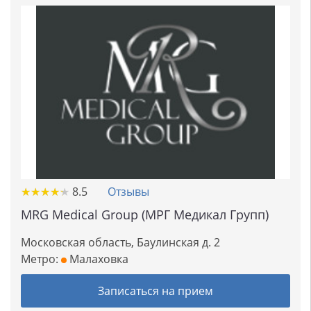
★
★
★
★
★
★
★
★
★
★
8.5
Отзывы
MRG Medical Group (МРГ Медикал Групп)
Московская область, Баулинская д. 2
Метро:
Малаховка
Записаться на прием