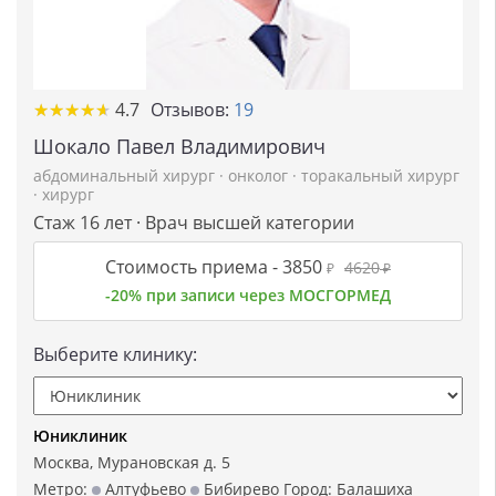
★
★
★
★
★
★
★
★
★
★
4.7
Отзывов:
19
Шокало Павел Владимирович
абдоминальный хирург
·
онколог
·
торакальный хирург
·
хирург
Стаж 16 лет · Врач высшей категории
Стоимость приема -
3850
4620
₽
₽
-20% при записи через МОСГОРМЕД
Выберите клинику:
Юниклиник
Москва, Мурановская д. 5
Метро:
Алтуфьево
Бибирево
Город:
Балашиха