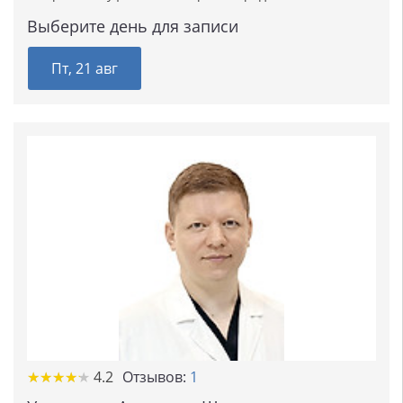
Выберите день для записи
Пт, 21 авг
★
★
★
★
★
★
★
★
★
★
4.2
Отзывов:
1