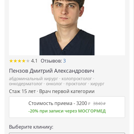
★
★
★
★
★
★
★
★
★
★
4.1
Отзывов:
3
Пензов Дмитрий Александрович
абдоминальный хирург
·
колопроктолог
·
онкодерматолог
·
онколог
·
проктолог
·
хирург
Стаж 15 лет · Врач первой категории
Стоимость приема -
3200
3840
₽
₽
-20% при записи через МОСГОРМЕД
Выберите клинику: