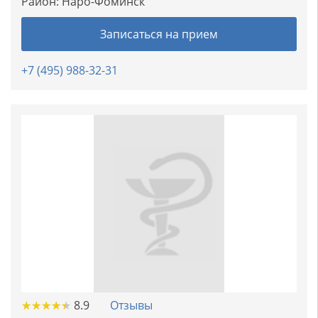
Район:
Наро-Фоминск
Записаться на прием
+7 (495) 988-32-31
★
★
★
★
★
★
★
★
★
★
8.9
Отзывы