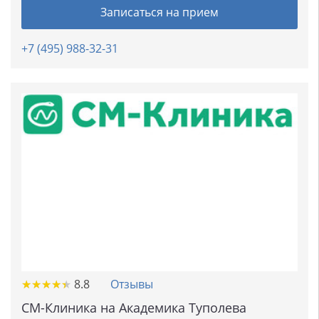
Записаться на прием
+7 (495) 988-32-31
★
★
★
★
★
★
★
★
★
★
8.8
Отзывы
СМ-Клиника на Академика Туполева