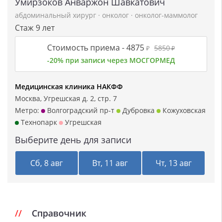
Умирзоков Анваржон Шавкатович
абдоминальный хирург
·
онколог
·
онколог-маммолог
Стаж 9 лет
Стоимость приема -
4875
5850
₽
₽
-20% при записи через МОСГОРМЕД
Медицинская клиника НАКФФ
Москва, Угрешская д. 2, стр. 7
Метро:
Волгоградский пр-т
Дубровка
Кожуховская
Технопарк
Угрешская
Выберите день для записи
Сб, 8 авг
Вт, 11 авг
Чт, 13 авг
Справочник