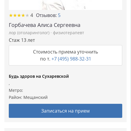
★
★
★
★
★
★
★
★
★
★
4
Отзывов:
5
Горбачева Алиса Сергеевна
лор (отоларинголог)
·
физиотерапевт
Стаж 13 лет
Стоимость приема уточнить
по т.
+7 (495) 988-32-31
Будь здоров на Сухаревской
,
Метро:
Район:
Мещанский
Записаться на прием