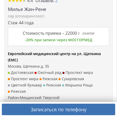
★★★★★
★★★★★
4.4
Отзывов:
2
Милье Жан-Рене
лор (отоларинголог)
Стаж 44 года
Стоимость приема –
22000
26400
₽
₽
-20% при записи через МОСГОРМЕД
Европейский медицинский центр на ул. Щепкина
(ЕМС)
Москва, Щепкина д. 35
Достоевская
Охотный ряд
Проспект мира
Проспект мира
Рижская
Сухаревская
Цветной бульвар
Рижская
Марьина Роща
Рижская
Район:
Мещанский
Тверской
Записаться по телефону
Записаться на прием