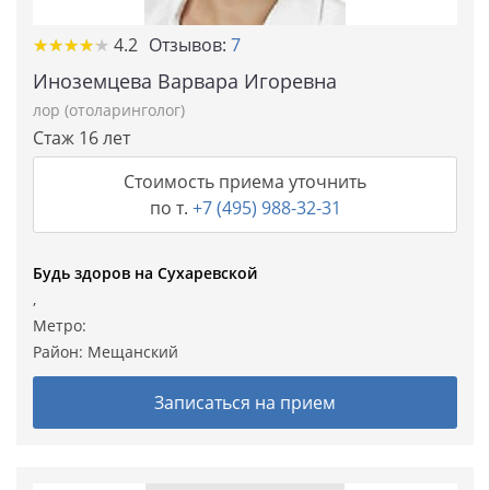
★
★
★
★
★
★
★
★
★
★
4.2
Отзывов:
7
Иноземцева Варвара Игоревна
лор (отоларинголог)
Стаж 16 лет
Стоимость приема уточнить
по т.
+7 (495) 988-32-31
Будь здоров на Сухаревской
,
Метро:
Район:
Мещанский
Записаться на прием