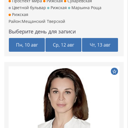
Проспект мира
Рижская
Сухаревская
Цветной бульвар
Рижская
Марьина Роща
Рижская
Район:
Мещанский
Тверской
Выберите день для записи
Пн, 10 авг
Ср, 12 авг
Чт, 13 авг