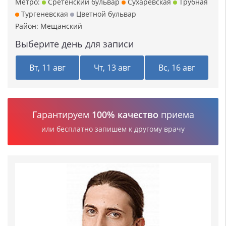
Метро:
Сретенский бульвар
Сухаревская
Трубная
Тургеневская
Цветной бульвар
Район:
Мещанский
Выберите день для записи
Вт, 11 авг
Чт, 13 авг
Вс, 16 авг
Гарантируем
100% качество
приема
или бесплатно запишем к другому врачу