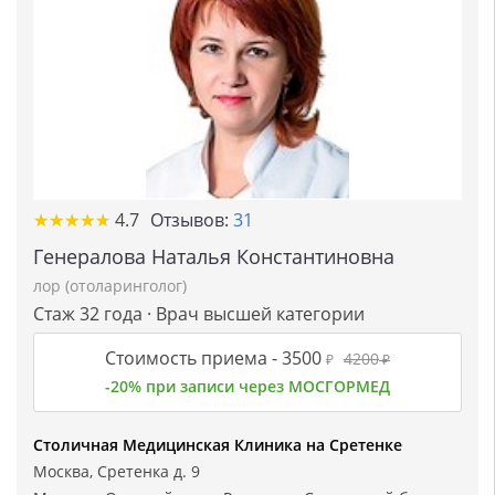
★
★
★
★
★
★
★
★
★
★
4.7
Отзывов:
31
Генералова Наталья Константиновна
лор (отоларинголог)
Стаж 32 года · Врач высшей категории
Стоимость приема -
3500
4200
₽
₽
-20% при записи через МОСГОРМЕД
Столичная Медицинская Клиника на Сретенке
Москва, Сретенка д. 9