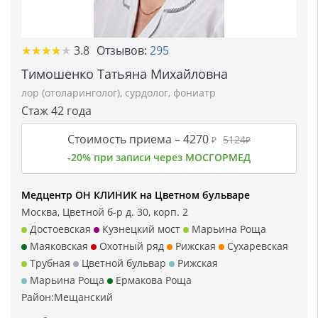
★★★★★
★★★★★
3.8
Отзывов:
295
Тимошенко Татьяна Михайловна
лор (отоларинголог)
,
сурдолог
,
фониатр
Стаж 42 года
Стоимость приема –
4270
5124
₽
₽
-20% при записи через МОСГОРМЕД
Медцентр ОН КЛИНИК на Цветном бульваре
Москва, Цветной б-р д. 30, корп. 2
Достоевская
Кузнецкий мост
Марьина Роща
Маяковская
Охотный ряд
Рижская
Сухаревская
Трубная
Цветной бульвар
Рижская
Марьина Роща
Ермакова Роща
Район:
Мещанский