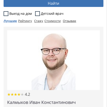
Найти
Выезд на дом
Детский врач
Лучшие
Рейтингу
Стажу
Стоимости
Отзывам
★
★
★
★
★
★
★
★
★
★
4.2
Калмыков Иван Константинович