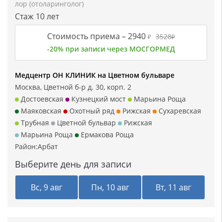
лор (отоларинголог)
Стаж 10 лет
Стоимость приема –
2940
3528
₽
₽
-20% при записи через МОСГОРМЕД
Медцентр ОН КЛИНИК на Цветном бульваре
Москва, Цветной б-р д. 30, корп. 2
Достоевская
Кузнецкий мост
Марьина Роща
Маяковская
Охотный ряд
Рижская
Сухаревская
Трубная
Цветной бульвар
Рижская
Марьина Роща
Ермакова Роща
Район:
Арбат
Выберите день для записи
Вс, 9 авг
Пн, 10 авг
Вт, 11 авг