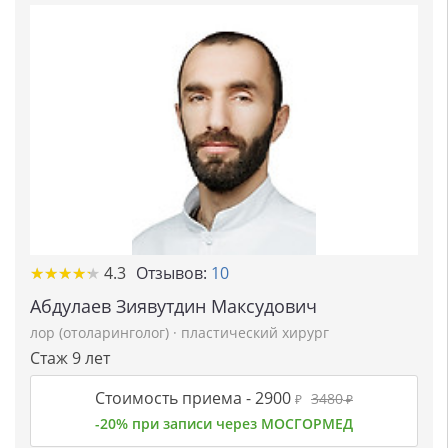
★
★
★
★
★
★
★
★
★
★
4.3
Отзывов:
10
Абдулаев Зиявутдин Максудович
лор (отоларинголог)
·
пластический хирург
Стаж 9 лет
Стоимость приема -
2900
3480
₽
₽
-20% при записи через МОСГОРМЕД