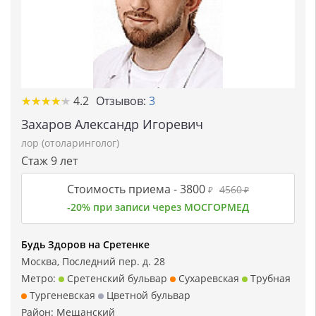
★
★
★
★
★
★
★
★
★
★
4.2
Отзывов:
3
Захаров Александр Игоревич
лор (отоларинголог)
Стаж 9 лет
Стоимость приема -
3800
4560
₽
₽
-20% при записи через МОСГОРМЕД
Будь Здоров на Сретенке
Москва, Последний пер. д. 28
Метро:
Сретенский бульвар
Сухаревская
Трубная
Тургеневская
Цветной бульвар
Район:
Мещанский