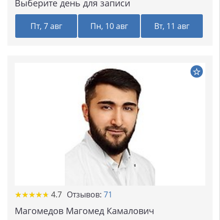
Выберите день для записи
Пт, 7 авг
Пн, 10 авг
Вт, 11 авг
★★★★★
★★★★★
4.7
Отзывов:
71
Магомедов Магомед Камалович