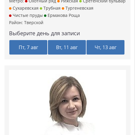
Метро:
Охотный ряд
Рижская
Сретенский бульвар
Сухаревская
Трубная
Тургеневская
Чистые пруды
Ермакова Роща
Район:
Тверской
Выберите день для записи
Пт, 7 авг
Вт, 11 авг
Чт, 13 авг