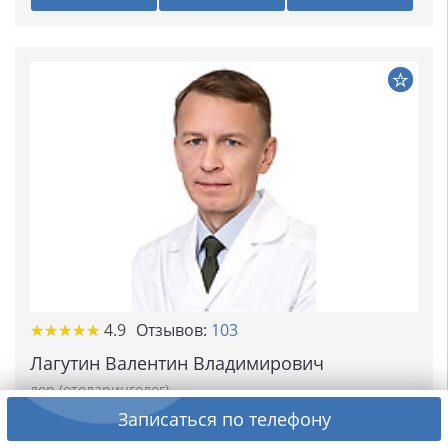
★★★★★
★★★★★
4.9
Отзывов:
103
Лагутин Валентин Владимирович
лор (отоларинголог)
Стаж 29 лет
Записаться по телефону