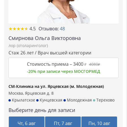
★★★★★
★★★★★
4.5
Отзывов:
48
Смирнова Ольга Викторовна
лор (отоларинголог)
Стаж 26 лет / Врач высшей категории
Стоимость приема –
3400
4080
₽
₽
-20% при записи через МОСГОРМЕД
СМ-Клиника на ул. Ярцевская (м. Молодежная)
Москва, Ярцевская д. 8
Крылатское
Кунцевская
Молодежная
Терехово
Выберите день для записи
Чт, 6 авг
Пт, 7 авг
Пн, 10 авг