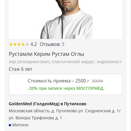
★★★★★
★★★★★
4.2
Отзывов:
3
Рустамли Керим Рустам Оглы
лор (отоларинголог)
,
пластический хирург
,
эндоскопист
Стаж 6 лет
Стоимость приема –
2500
3000
₽
₽
-20% при записи через МОСГОРМЕД
GoldenMed (ГолденМед) в Путилково
Московская область, д. Путилково ул. Сходненская д. 1/
ул. Вилора Трифонова д. 1
Митино