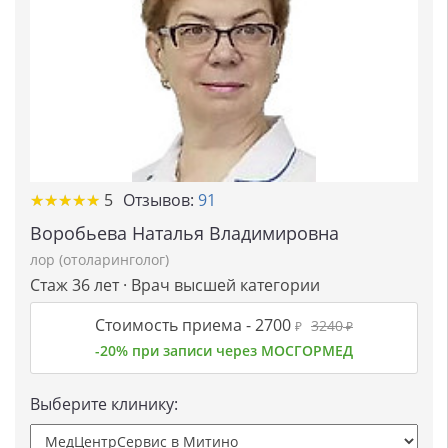
★
★
★
★
★
★
★
★
★
★
5
Отзывов:
91
Воробьева Наталья Владимировна
лор (отоларинголог)
Стаж 36 лет · Врач высшей категории
Стоимость приема -
2700
3240
₽
₽
-20% при записи через МОСГОРМЕД
Выберите клинику: