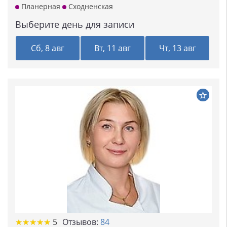
Планерная
Сходненская
Выберите день для записи
Сб, 8 авг
Вт, 11 авг
Чт, 13 авг
★★★★★
★★★★★
5
Отзывов:
84