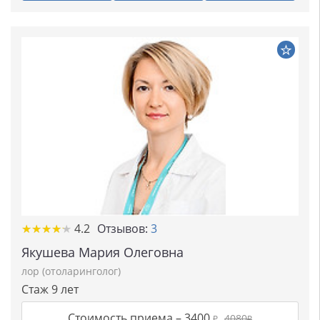
★★★★★
★★★★★
4.2
Отзывов:
3
Якушева Мария Олеговна
лор (отоларинголог)
Стаж 9 лет
Стоимость приема –
3400
4080
₽
₽