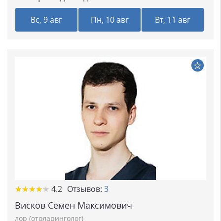
Вс, 9 авг
Пн, 10 авг
Вт, 11 авг
★★★★★
★★★★★
4.2
Отзывов:
3
Висков Семен Максимович
лор (отоларинголог)