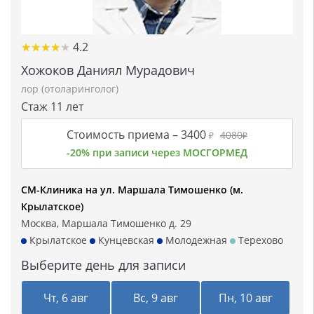
★★★★★
★★★★★
4.2
Хожоков Даниял Мурадович
лор (отоларинголог)
Стаж 11 лет
Стоимость приема –
3400
4080
₽
₽
-20% при записи через МОСГОРМЕД
СМ-Клиника на ул. Маршала Тимошенко (м.
Крылатское)
Москва, Маршала Тимошенко д. 29
Крылатское
Кунцевская
Молодежная
Терехово
Выберите день для записи
Чт, 6 авг
Вс, 9 авг
Пн, 10 авг