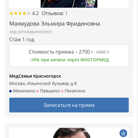
★★★★★
★★★★★
4.2
Отзывов:
1
Махмудова Эльмира Фридиновна
лор (отоларинголог)
Стаж 1 год
Стоимость приема –
2700
3000
₽
₽
-10% при записи через МОСГОРМЕД
МедСемья Красногорск
Москва, Ильинский бульвар д.8
Мякинино
Павшино
Пенягино
Записаться на прием