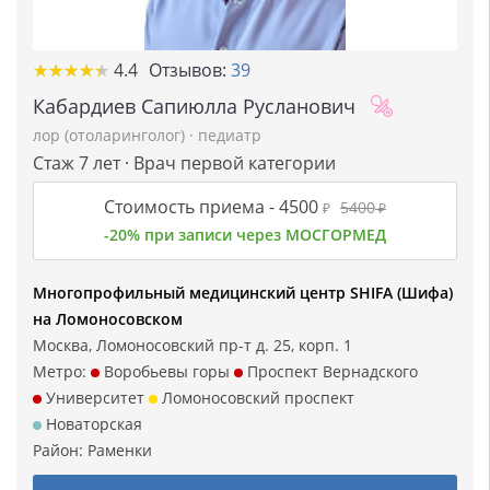
★
★
★
★
★
★
★
★
★
★
4.4
Отзывов:
39
Кабардиев Сапиюлла Русланович
лор (отоларинголог)
·
педиатр
Стаж 7 лет · Врач первой категории
Стоимость приема -
4500
5400
₽
₽
-20% при записи через МОСГОРМЕД
Многопрофильный медицинский центр SHIFA (Шифа)
на Ломоносовском
Москва, Ломоносовский пр-т д. 25, корп. 1
Метро:
Воробьевы горы
Проспект Вернадского
Университет
Ломоносовский проспект
Новаторская
Район:
Раменки