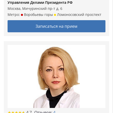
Управления Делами Президента РФ
Москва, Мичуринский пр-т д. 6
Метро:
Воробьевы горы
Ломоносовский проспект
Записаться на прием
★
★
★
★
★
★
★
★
★
★
4.7
Отзывов:
4