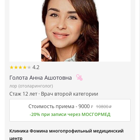
★
★
★
★
★
★
★
★
★
★
4.2
Голота Анна Ашотовна
лор (отоларинголог)
Стаж 12 лет · Врач второй категории
Стоимость приема -
9000
10800
₽
₽
-20% при записи через МОСГОРМЕД
Клиника Фомина многопрофильный медицинский
центр