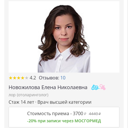
★
★
★
★
★
★
★
★
★
★
4.2
Отзывов:
10
Новожилова Елена Николаевна
лор (отоларинголог)
Стаж 14 лет · Врач высшей категории
Стоимость приема -
3700
4440
₽
₽
-20% при записи через МОСГОРМЕД