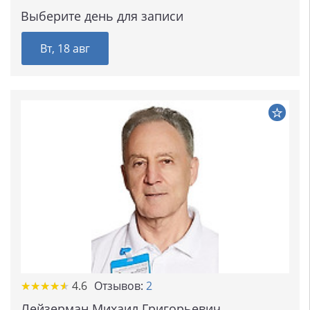
Выберите день для записи
Вт, 18 авг
★★★★★
★★★★★
4.6
Отзывов:
2
Лейзерман Михаил Григорьевич