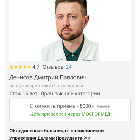
★
★
★
★
★
★
★
★
★
★
4.7
Отзывов:
24
Денисов Дмитрий Павлович
лор (отоларинголог)
·
отоневролог
Стаж 15 лет · Врач высшей категории
Стоимость приема -
8000
9600
₽
₽
-20% при записи через МОСГОРМЕД
Объединенная больница с поликлиникой
Управления Делами Президента РФ