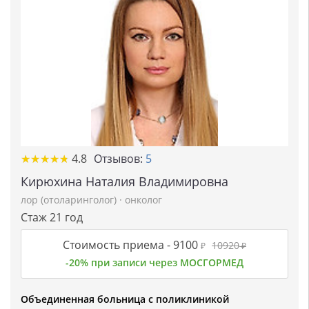
★
★
★
★
★
★
★
★
★
★
4.8
Отзывов:
5
Кирюхина Наталия Владимировна
лор (отоларинголог)
·
онколог
Стаж 21 год
Стоимость приема -
9100
10920
₽
₽
-20% при записи через МОСГОРМЕД
Объединенная больница с поликлиникой