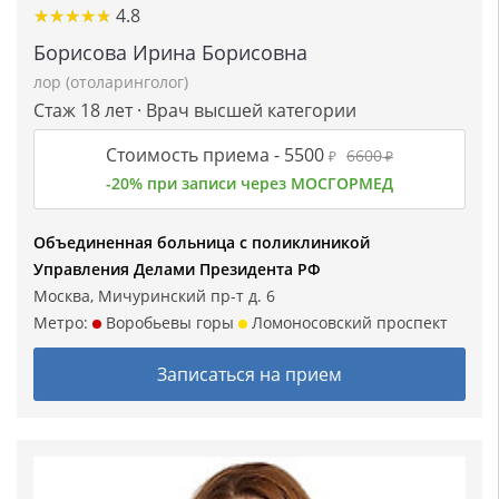
★
★
★
★
★
★
★
★
★
★
4.8
Борисова Ирина Борисовна
лор (отоларинголог)
Стаж 18 лет · Врач высшей категории
Стоимость приема -
5500
6600
₽
₽
-20% при записи через МОСГОРМЕД
Объединенная больница с поликлиникой
Управления Делами Президента РФ
Москва, Мичуринский пр-т д. 6
Метро:
Воробьевы горы
Ломоносовский проспект
Записаться на прием