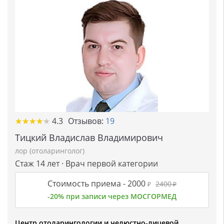
★
★
★
★
★
★
★
★
★
★
4.3
Отзывов:
19
Тицкий Владислав Владимирович
лор (отоларинголог)
Стаж 14 лет · Врач первой категории
Стоимость приема -
2000
2400
₽
₽
-20% при записи через МОСГОРМЕД
Центр отоларингологии и челюстно-лицевой