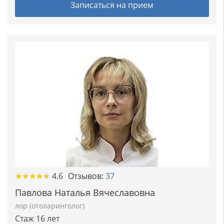
Записаться на прием
★
★
★
★
★
★
★
★
★
★
4.6
Отзывов:
37
Павлова Наталья Вячеславовна
лор (отоларинголог)
Стаж 16 лет