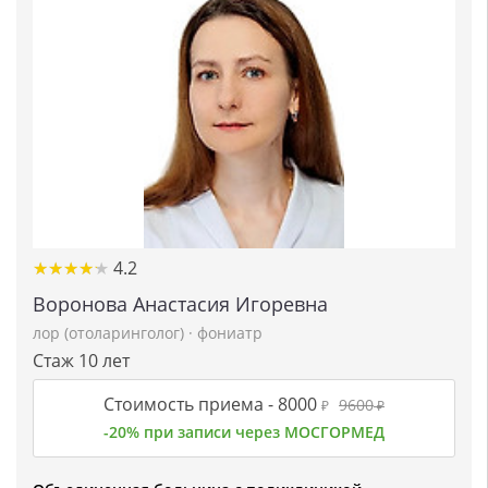
★
★
★
★
★
★
★
★
★
★
4.2
Воронова Анастасия Игоревна
лор (отоларинголог)
·
фониатр
Стаж 10 лет
Стоимость приема -
8000
9600
₽
₽
-20% при записи через МОСГОРМЕД