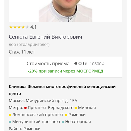
★
★
★
★
★
★
★
★
★
★
4.1
Сенюта Евгений Викторович
лор (отоларинголог)
Стаж 11 лет
Стоимость приема -
9000
10800
₽
₽
-20% при записи через МОСГОРМЕД
Клиника Фомина многопрофильный медицинский
центр
Москва, Мичуринский пр-т д. 15А
Метро:
Проспект Вернадского
Минская
Ломоносовский проспект
Раменки
Мичуринский проспект
Новаторская
Район:
Раменки