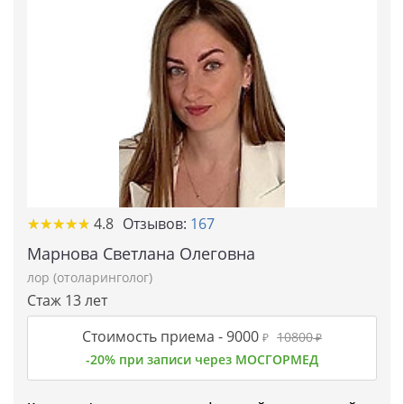
★
★
★
★
★
★
★
★
★
★
4.8
Отзывов:
167
Марнова Светлана Олеговна
лор (отоларинголог)
Стаж 13 лет
Стоимость приема -
9000
10800
₽
₽
-20% при записи через МОСГОРМЕД