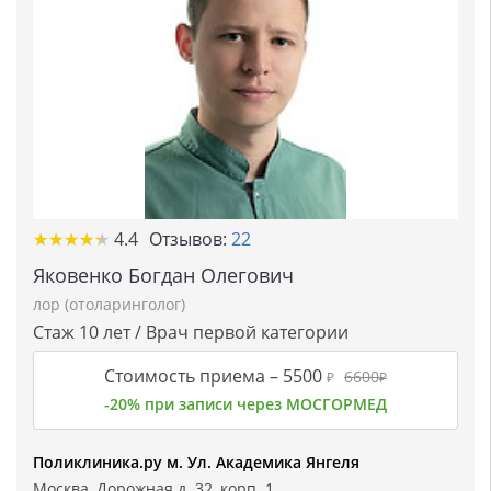
★★★★★
★★★★★
4.4
Отзывов:
22
Яковенко Богдан Олегович
лор (отоларинголог)
Стаж 10 лет / Врач первой категории
Стоимость приема –
5500
6600
₽
₽
-20% при записи через МОСГОРМЕД
Поликлиника.ру м. Ул. Академика Янгеля
Москва, Дорожная д. 32, корп. 1