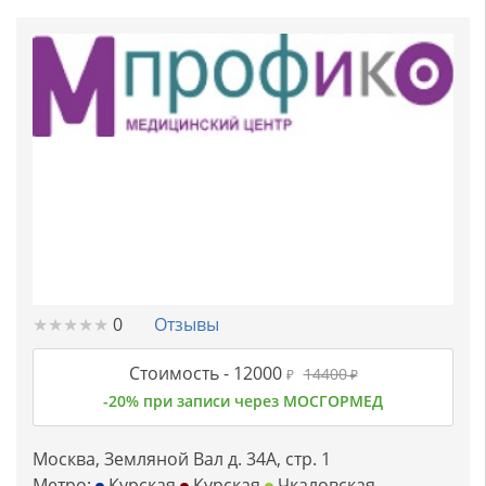
★
★
★
★
★
★
★
★
★
★
0
Отзывы
Стоимость -
12000
14400
₽
₽
-20% при записи через МОСГОРМЕД
Москва, Земляной Вал д. 34А, стр. 1
Метро:
Курская
Курская
Чкаловская