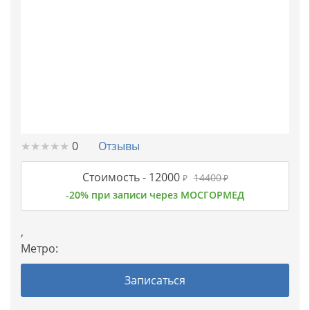
★
★
★
★
★
★
★
★
★
★
0
Отзывы
Стоимость -
12000
14400
₽
₽
-20% при записи через МОСГОРМЕД
,
Метро:
Записаться