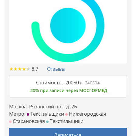
★
★
★
★
★
★
★
★
★
★
8.7
Отзывы
Стоимость -
20050
24060
₽
₽
-20% при записи через МОСГОРМЕД
Москва, Рязанский пр-т д. 2Б
Метро:
Текстильщики
Нижегородская
Стахановская
Текстильщики
Записаться