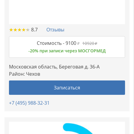
★
★
★
★
★
★
★
★
★
★
8.7
Отзывы
Стоимость -
9100
10920
₽
₽
-20% при записи через МОСГОРМЕД
Московская область, Береговая д. 36-А
Район:
Чехов
Записаться
+7 (495) 988-32-31