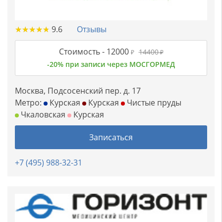
★
★
★
★
★
★
★
★
★
★
9.6
Отзывы
Стоимость -
12000
14400
₽
₽
-20% при записи через МОСГОРМЕД
Москва, Подсосенский пер. д. 17
Метро:
Курская
Курская
Чистые пруды
Чкаловская
Курская
Записаться
+7 (495) 988-32-31