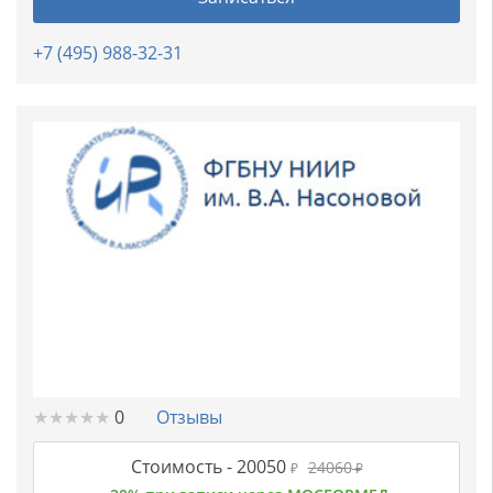
+7 (495) 988-32-31
★
★
★
★
★
★
★
★
★
★
0
Отзывы
Стоимость -
20050
24060
₽
₽