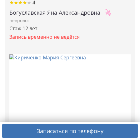
★
★
★
★
★
★
★
★
★
★
4
Богуславская Яна Александровна
невролог
Стаж 12 лет
Запись временно не ведётся
Записаться по телефону
★
★
★
★
★
★
★
★
★
★
4