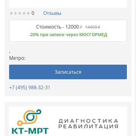
★
★
★
★
★
★
★
★
★
★
0
Отзывы
Стоимость -
12000
14400
₽
₽
-20% при записи через МОСГОРМЕД
,
Метро:
Записаться
+7 (495) 988-32-31