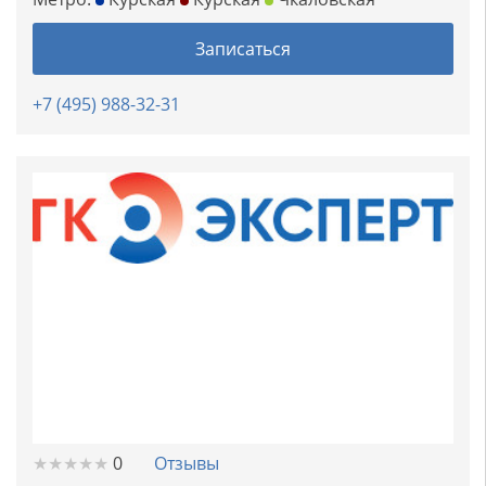
Записаться
+7 (495) 988-32-31
★
★
★
★
★
★
★
★
★
★
0
Отзывы