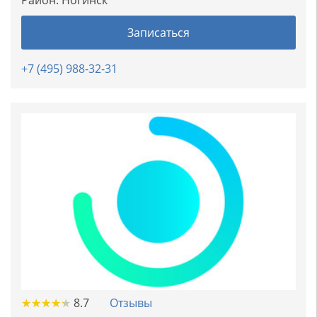
Район:
Ногинск
Записаться
+7 (495) 988-32-31
★
★
★
★
★
★
★
★
★
★
8.7
Отзывы