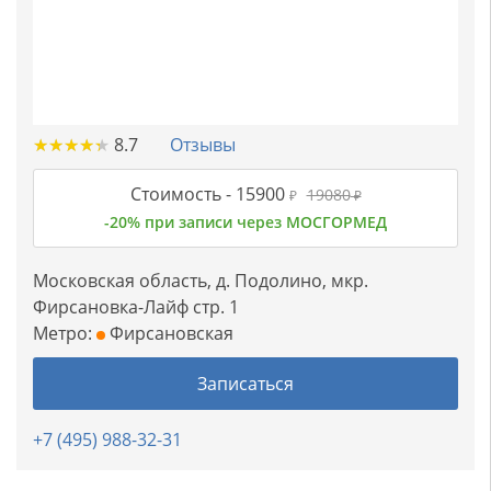
★
★
★
★
★
★
★
★
★
★
8.7
Отзывы
Стоимость -
15900
19080
₽
₽
-20% при записи через МОСГОРМЕД
Московская область, д. Подолино, мкр.
Фирсановка-Лайф стр. 1
Метро:
Фирсановская
Записаться
+7 (495) 988-32-31