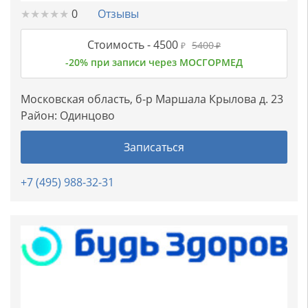
★
★
★
★
★
★
★
★
★
★
0
Отзывы
Стоимость -
4500
5400
₽
₽
-20% при записи через МОСГОРМЕД
Московская область, б-р Маршала Крылова д. 23
Район:
Одинцово
Записаться
+7 (495) 988-32-31