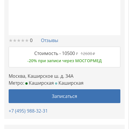
★
★
★
★
★
★
★
★
★
★
0
Отзывы
Стоимость -
10500
12600
₽
₽
-20% при записи через МОСГОРМЕД
Москва, Каширское ш. д. 34А
Метро:
Каширская
Каширская
Записаться
+7 (495) 988-32-31