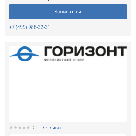
Записаться
+7 (495) 988-32-31
★
★
★
★
★
★
★
★
★
★
0
Отзывы