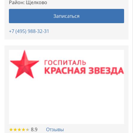
Район:
Щелково
Записаться
+7 (495) 988-32-31
★
★
★
★
★
★
★
★
★
★
8.9
Отзывы