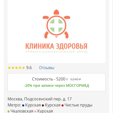
★
★
★
★
★
★
★
★
★
★
9.6
Отзывы
Стоимость -
5200
6240
₽
₽
-20% при записи через МОСГОРМЕД
Москва, Подсосенский пер. д. 17
Метро:
Курская
Курская
Чистые пруды
Чкаловская
Курская