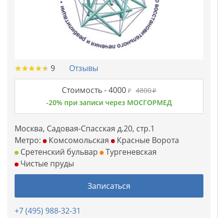
★
★
★
★
★
★
★
★
★
★
9
Отзывы
Стоимость -
4000
4800
₽
₽
-20% при записи через МОСГОРМЕД
Москва, Садовая-Спасская д.20, стр.1
Метро:
Комсомольская
Красные Ворота
Сретенский бульвар
Тургеневская
Чистые пруды
Записаться
+7 (495) 988-32-31