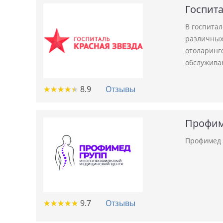
Госпита
В госпита
различных 
отоларинго
обслужива
★
★
★
★
★
★
★
★
★
★
8.9
Отзывы
Профим
Профимед 
★
★
★
★
★
★
★
★
★
★
9.7
Отзывы