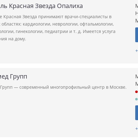
ль Красная Звезда Опалиха
М
Н
ле Красная Звезда принимают врачи-специалисты в
областях: кардиологии, неврологии, офтальмологии,
логии, гинекологии, педиатрии и т. д. Имеется услуга
ния на дому.
+
ед Групп
М
Групп — современный многопрофильный центр в Москве.
+