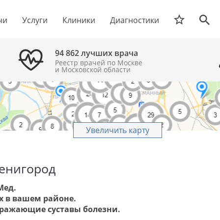
чи
Услуги
Клиники
Диагностики
94 862 лучших врача
Реестр врачей по Москве
и Московской области
Увеличить карту
венигород
Мед.
х в вашем районе.
оражающие суставы болезни.