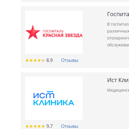
Госпита
В госпита
различных 
отоларинго
обслужива
★
★
★
★
★
★
★
★
★
★
8.9
Отзывы
Ист Кл
Медицинск
★
★
★
★
★
★
★
★
★
★
9.7
Отзывы