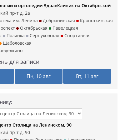
логии и ортопедии ЗдравКлиник на Октябрьской
кий пр-т д. 2а
отека им. Ленина
Добрынинская
Кропоткинская
оспект
Октябрьская
Павелецкая
ы
Полянка
Серпуховская
Спортивная
Шаболовская
ределкино
нь для записи
г
Пн, 10 авг
Вт, 11 авг
нику:
ентр Столица на Ленинском, 90
кий пр-т д. 90
ская
Проспект Вернадского
Новаторская