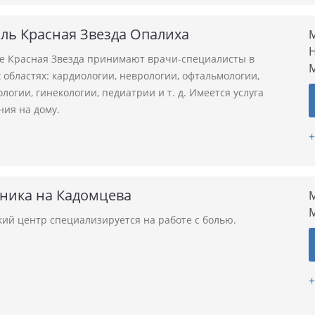
ль Красная Звезда Опалиха
М
Н
ле Красная Звезда принимают врачи-специалисты в
областях: кардиологии, неврологии, офтальмологии,
логии, гинекологии, педиатрии и т. д. Имеется услуга
ния на дому.
+
иника на Кадомцева
М
ий центр специализируется на работе с болью.
+