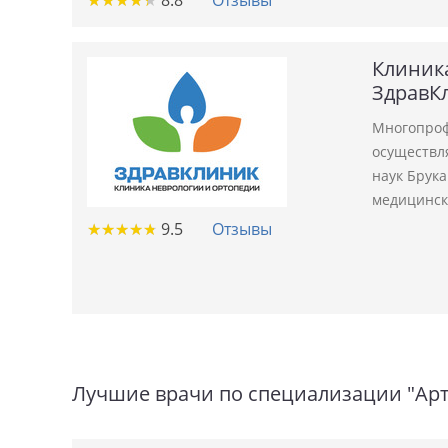
★
★
★
★
★
★
★
★
★
★
8.8
Отзывы
Клиник
ЗдравК
Многопроф
осуществл
наук Брука
медицинск
★
★
★
★
★
★
★
★
★
★
9.5
Отзывы
Лучшие врачи по специализации "Ар