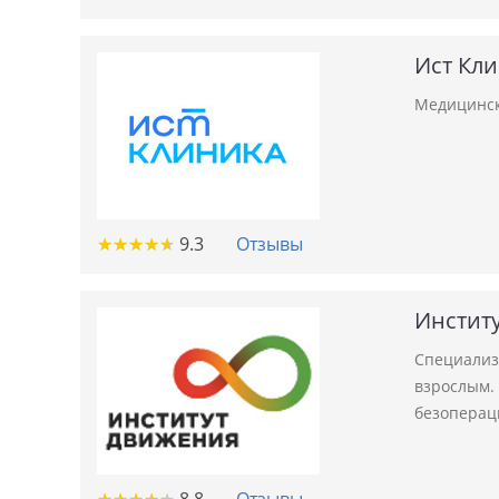
Ист Кл
Медицинск
★
★
★
★
★
★
★
★
★
★
9.3
Отзывы
Инстит
Специализ
взрослым.
безоперац