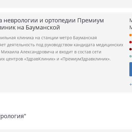
а неврологии и ортопедии Премиум
М
линик на Бауманской
ильная клиника на станции метро Бауманская
яет деятельность под руководством кандидата медицинских
 Михаила Александровича и входит в состав сети
их центров «ЗдравКлиник» и «ПремиумЗдравклиник».
+
трология"