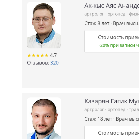
Ак-кыс Аяс Ананд
артролог
·
ортопед
·
физ
Стаж 8 лет · Врач выс
Стоимость прием
-20% при записи
★
★
★
★
★
★
★
★
★
★
4.7
Отзывов:
320
Казарян Гагик М
артролог
·
ортопед
·
тра
Стаж 18 лет · Врач вы
Стоимость прием