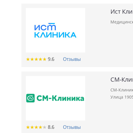
Ист Кл
Медицинск
★
★
★
★
★
★
★
★
★
★
9.6
Отзывы
СМ-Кли
СМ-Клиник
Улица 1905
★
★
★
★
★
★
★
★
★
★
8.6
Отзывы