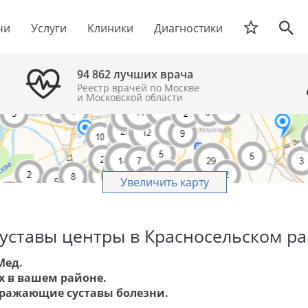
чи
Услуги
Клиники
Диагностики
94 862 лучших врача
Реестр врачей по Москве
и Московской области
Увеличить карту
уставы центры в Красносельском р
Мед.
х в вашем районе.
оражающие суставы болезни.