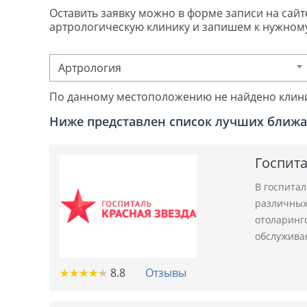
Оставить заявку можно в форме записи на сайте
артрологическую клинику и запишем к нужному
Артрология
По данному местоположению не найдено клин
Ниже представлен список лучших ближа
Госпита
В госпита
различных 
отоларинго
обслужива
★
★
★
★
★
★
★
★
★
★
8.8
Отзывы