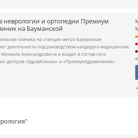
а неврологии и ортопедии Премиум
М
линик на Бауманской
ильная клиника на станции метро Бауманская
яет деятельность под руководством кандидата медицинских
 Михаила Александровича и входит в состав сети
их центров «ЗдравКлиник» и «ПремиумЗдравклиник».
+
трология"