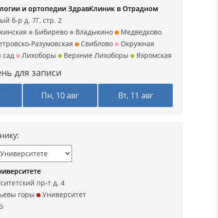
логии и ортопедии ЗдравКлиник в Отрадном
й б-р д. 7Г, стр. 2
кинская
Бибирево
Владыкино
Медведково
тровско-Разумовская
Свиблово
Окружная
 сад
Лихоборы
Верхние Лихоборы
Яхромская
нь для записи
г
Пн, 10 авг
Вт, 11 авг
нику:
ниверситете
ситетский пр-т д. 4
ьевы горы
Университет
о