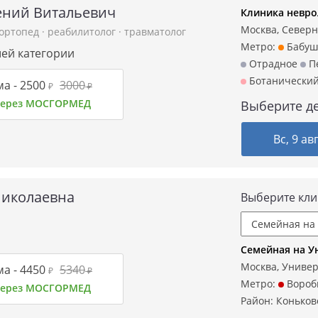
ений Витальевич
Клиника невро
Москва, Северны
ортопед
·
реабилитолог
·
травматолог
Метро:
Бабуш
шей категории
Отрадное
Пе
Ботанический
а -
2500
3000
₽
₽
 через МОСГОРМЕД
Выберите де
Вс, 9 ав
Николаевна
Выберите кли
Семейная на У
Москва, Универ
а -
4450
5340
₽
₽
Метро:
Вороб
 через МОСГОРМЕД
Район:
Коньков