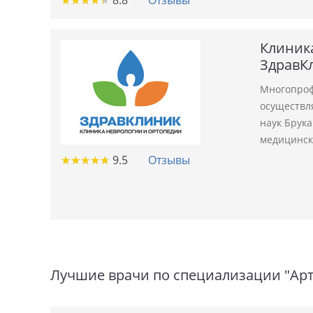
★
★
★
★
★
★
★
★
★
★
8.8
Отзывы
Клиник
ЗдравК
Многопроф
осуществл
наук Брука
медицинск
★
★
★
★
★
★
★
★
★
★
9.5
Отзывы
Лучшие врачи по специализации "Ар