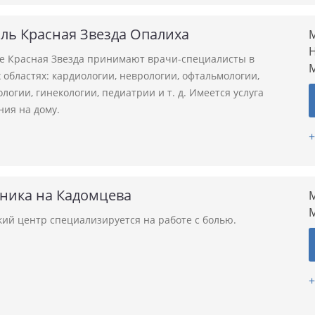
ль Красная Звезда Опалиха
М
Н
ле Красная Звезда принимают врачи-специалисты в
областях: кардиологии, неврологии, офтальмологии,
логии, гинекологии, педиатрии и т. д. Имеется услуга
ния на дому.
+
иника на Кадомцева
М
ий центр специализируется на работе с болью.
+