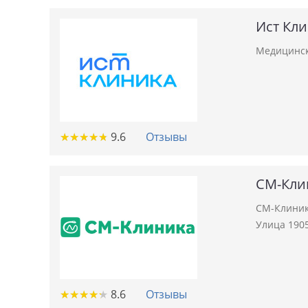
Ист Кл
Медицинск
★
★
★
★
★
★
★
★
★
★
9.6
Отзывы
СМ-Кли
СМ-Клиник
Улица 1905
★
★
★
★
★
★
★
★
★
★
8.6
Отзывы