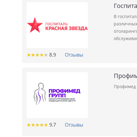
Госпита
В госпита
различных 
отоларинго
обслужива
★
★
★
★
★
★
★
★
★
★
8.9
Отзывы
Профим
Профимед 
★
★
★
★
★
★
★
★
★
★
9.7
Отзывы