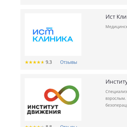
Ист Кл
Медицинск
★
★
★
★
★
★
★
★
★
★
9.3
Отзывы
Инстит
Специализ
взрослым.
безоперац