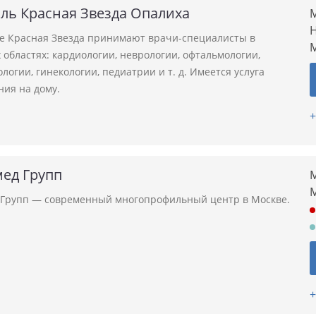
ль Красная Звезда Опалиха
М
Н
ле Красная Звезда принимают врачи-специалисты в
областях: кардиологии, неврологии, офтальмологии,
логии, гинекологии, педиатрии и т. д. Имеется услуга
ния на дому.
+
ед Групп
М
Групп — современный многопрофильный центр в Москве.
+