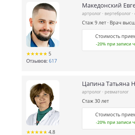
Македонский Евг
артролог
·
вертебролог
·
Стаж 9 лет · Врач выс
Стоимость прием
-20% при записи
★
★
★
★
★
★
★
★
★
★
5
Отзывов:
617
Цапина Татьяна 
артролог
·
ревматолог
Стаж 30 лет
Стоимость прием
-20% при записи
★
★
★
★
★
★
★
★
★
★
4.8