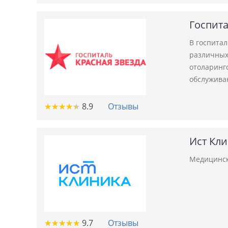
Госпита
В госпита
различных 
отоларинго
обслужива
★
★
★
★
★
★
★
★
★
★
8.9
Отзывы
Ист Кл
Медицинск
★
★
★
★
★
★
★
★
★
★
9.7
Отзывы