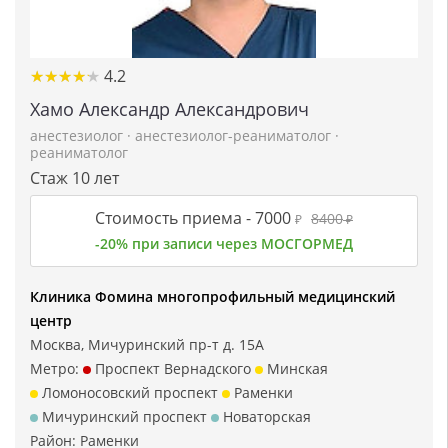
★
★
★
★
★
★
★
★
★
★
4.2
Хамо Александр Александрович
анестезиолог
·
анестезиолог-реаниматолог
·
реаниматолог
Стаж 10 лет
Стоимость приема -
7000
8400
₽
₽
-20% при записи через МОСГОРМЕД
Клиника Фомина многопрофильный медицинский
центр
Москва, Мичуринский пр-т д. 15А
Метро:
Проспект Вернадского
Минская
Ломоносовский проспект
Раменки
Мичуринский проспект
Новаторская
Район:
Раменки