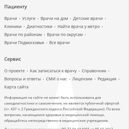
Пациенту
Врачи
Услуги
Врачи на дом
Детские врачи
Клиники
Диагностики
Найти врача у метро
Врачи по районам
Врачи по округам
Врачи Подмосковья
Все врачи
Сервис
О проекте
Как записаться к врачу
Справочник
Вопросы и ответы
СМИ о нас
Лицензии
Редакция
Карта сайта
Информация на сайте не может быть использована для
самодиагностики и самолечения, не является публичной офертой
(ст. 437 ч. 2 Гражданского кодекса Российской Федерации). По всем
вопросам, касающимся здоровья и медицинской помощи,
обращайтесь непосредственно в медицинские учреждения.