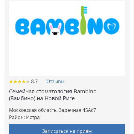
★
★
★
★
★
★
★
★
★
★
8.7
Отзывы
Семейная стоматология Bambino
(Бамбино) на Новой Риге
Московская область, Заречная 45Ас7
Район:
Истра
Записаться на прием