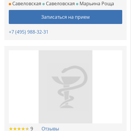
Савеловская
Савеловская
Марьина Роща
Записаться на прием
+7 (495) 988-32-31
★
★
★
★
★
★
★
★
★
★
9
Отзывы