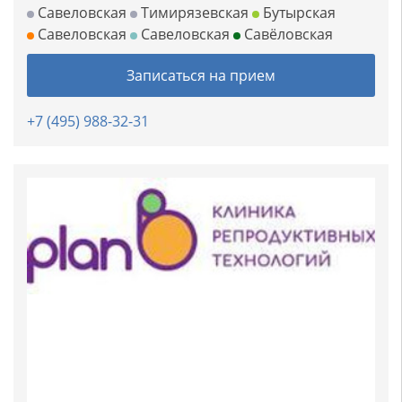
Савеловская
Тимирязевская
Бутырская
Савеловская
Савеловская
Савёловская
Записаться на прием
+7 (495) 988-32-31