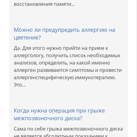
восстановления памяти...
Можно ли предупредить аллергию на
цветение?
Да. Для этого нужно прийти на прием к
аллергологу, получить список необходимых
анализов, определить, на какой именно
аллерген развиваются симптомы и провести
аллергенспецифическую иммунотерапию.
Это...
Когда нужна операция при грыже
межпозвоночного диска?
Сама по себе грыжа межпозвоночного диска
не является абсолютным показанием к