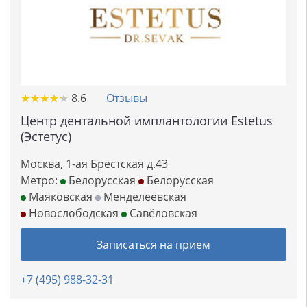
★
★
★
★
★
★
★
★
★
★
8.6
Отзывы
Центр дентальной имплантологии Estetus
(Эстетус)
Москва, 1-ая Брестская д.43
Метро:
Белорусская
Белорусская
Маяковская
Менделеевская
Новослободская
Савёловская
Записаться на прием
+7 (495) 988-32-31