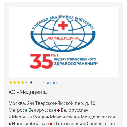
★
★
★
★
★
★
★
★
★
★
9
Отзывы
АО «Медицина»
Москва, 2-й Тверской-Ямской пер. д. 10
Метро:
Белорусская
Белорусская
Марьина Роща
Маяковская
Менделеевская
Новослободская
Охотный ряд
Савеловская