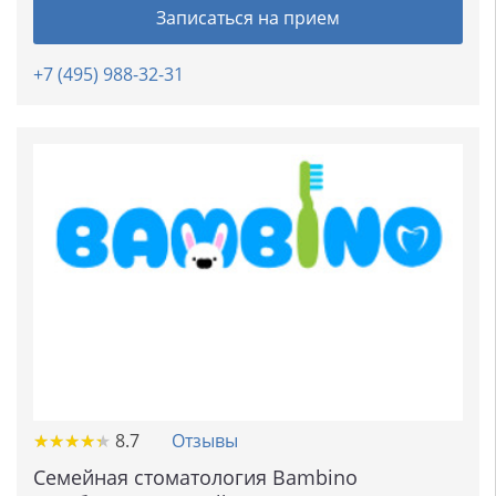
Записаться на прием
+7 (495) 988-32-31
★
★
★
★
★
★
★
★
★
★
8.7
Отзывы
Семейная стоматология Bambino