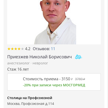
★
★
★
★
★
★
★
★
★
★
4.2
Отзывов:
11
Приезжев Николай Борисович
анестезиолог
·
невролог
Стаж 16 лет
Стоимость приема -
3150
3780
₽
₽
-20% при записи через МОСГОРМЕД
Столица на Профсоюзной
Москва, Профсоюзная д.114