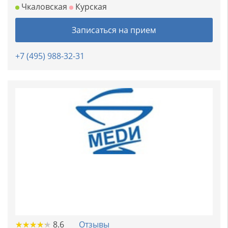
Чкаловская
Курская
Записаться на прием
+7 (495) 988-32-31
★
★
★
★
★
★
★
★
★
★
8.6
Отзывы