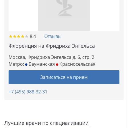
★
★
★
★
★
★
★
★
★
★
8.4
Отзывы
Флоренция на Фридриха Энгельса
Москва, Фридриха Энгельса д. 6, стр. 2
Метро:
Бауманская
Красносельская
Записаться на прием
+7 (495) 988-32-31
Лучшие врачи по специализации