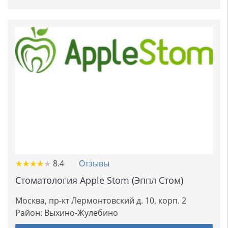
★
★
★
★
★
★
★
★
★
★
8.4
Отзывы
Стоматология Apple Stom (Эппл Стом)
Москва, пр-кт Лермонтовский д. 10, корп. 2
Район:
Выхино-Жулебино