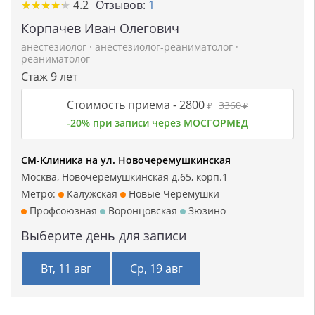
★
★
★
★
★
★
★
★
★
★
4.2
Отзывов:
1
Корпачев Иван Олегович
анестезиолог
·
анестезиолог-реаниматолог
·
реаниматолог
Стаж 9 лет
Стоимость приема -
2800
3360
₽
₽
-20% при записи через МОСГОРМЕД
СМ-Клиника на ул. Новочеремушкинская
Москва, Новочеремушкинская д.65, корп.1
Метро:
Калужская
Новые Черемушки
Профсоюзная
Воронцовская
Зюзино
Выберите день для записи
Вт, 11 авг
Ср, 19 авг