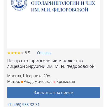
★
★
★
★
★
★
★
★
★
★
8.5
Отзывы
Центр отоларингологии и челюстно-
лицевой хирургии им. М. И. Федоровской
Москва, Шверника 20А
Метро:
Академическая
Крымская
Записаться на прием
+7 (495) 988-32-31