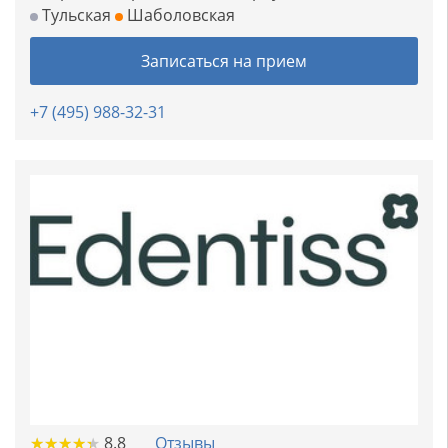
Тульская
Шаболовская
Записаться на прием
+7 (495) 988-32-31
★
★
★
★
★
★
★
★
★
★
8.8
Отзывы