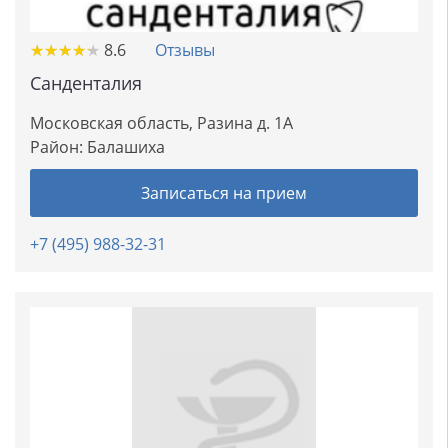
★
★
★
★
★
★
★
★
★
★
8.6
Отзывы
Санденталия
Московская область, Разина д. 1А
Район:
Балашиха
Записаться на прием
+7 (495) 988-32-31