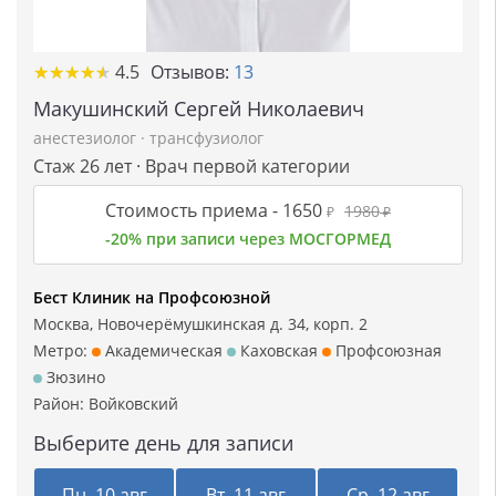
★
★
★
★
★
★
★
★
★
★
4.5
Отзывов:
13
Макушинский Сергей Николаевич
анестезиолог
·
трансфузиолог
Стаж 26 лет · Врач первой категории
Стоимость приема -
1650
1980
₽
₽
-20% при записи через МОСГОРМЕД
Бест Клиник на Профсоюзной
Москва, Новочерёмушкинская д. 34, корп. 2
Метро:
Академическая
Каховская
Профсоюзная
Зюзино
Район:
Войковский
Выберите день для записи
Пн, 10 авг
Вт, 11 авг
Ср, 12 авг