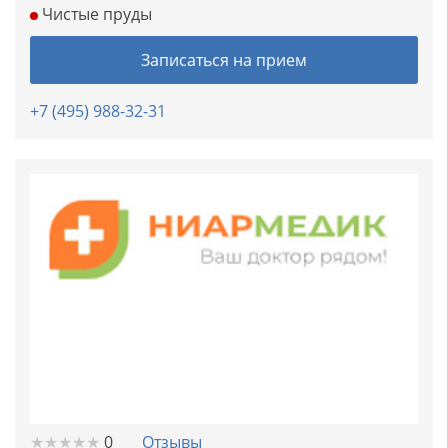
Чистые пруды
Записаться на прием
+7 (495) 988-32-31
★
★
★
★
★
★
★
★
★
★
0
Отзывы