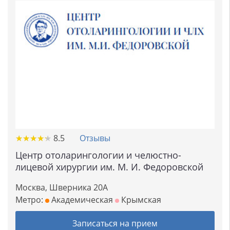
★
★
★
★
★
★
★
★
★
★
8.5
Отзывы
Центр отоларингологии и челюстно-
лицевой хирургии им. М. И. Федоровской
Москва, Шверника 20А
Метро:
Академическая
Крымская
Записаться на прием