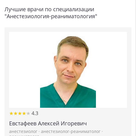
Лучшие врачи по специализации
"Анестезиология-реаниматология"
★
★
★
★
★
★
★
★
★
★
4.3
Евстафеев Алексей Игоревич
анестезиолог
·
анестезиолог-реаниматолог
·