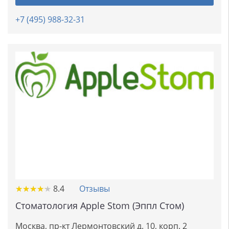
+7 (495) 988-32-31
★
★
★
★
★
★
★
★
★
★
8.4
Отзывы
Стоматология Apple Stom (Эппл Стом)
Москва, пр-кт Лермонтовский д. 10, корп. 2