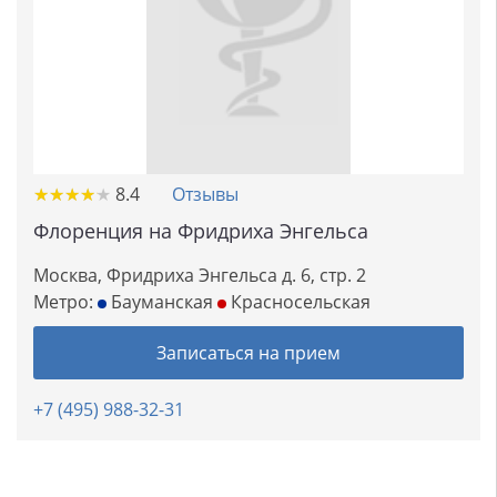
★
★
★
★
★
★
★
★
★
★
8.4
Отзывы
Флоренция на Фридриха Энгельса
Москва, Фридриха Энгельса д. 6, стр. 2
Метро:
Бауманская
Красносельская
Записаться на прием
+7 (495) 988-32-31