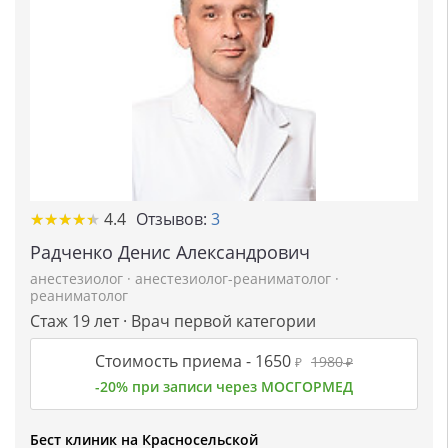
★
★
★
★
★
★
★
★
★
★
4.4
Отзывов:
3
Радченко Денис Александрович
анестезиолог
·
анестезиолог-реаниматолог
·
реаниматолог
Стаж 19 лет · Врач первой категории
Стоимость приема -
1650
1980
₽
₽
-20% при записи через МОСГОРМЕД
Бест клиник на Красносельской