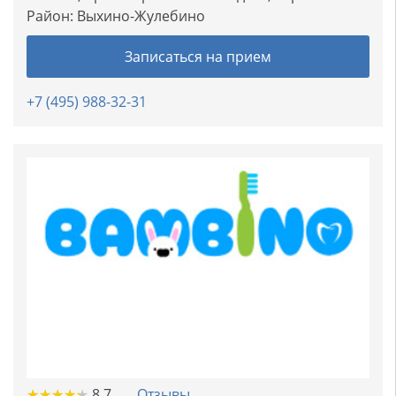
Район:
Выхино-Жулебино
Записаться на прием
+7 (495) 988-32-31
★
★
★
★
★
★
★
★
★
★
8.7
Отзывы