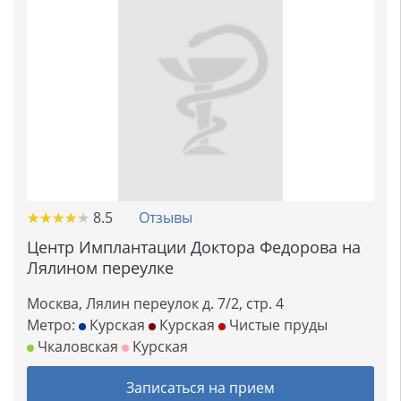
★
★
★
★
★
★
★
★
★
★
8.5
Отзывы
Центр Имплантации Доктора Федорова на
Лялином переулке
Москва, Лялин переулок д. 7/2, стр. 4
Метро:
Курская
Курская
Чистые пруды
Чкаловская
Курская
Записаться на прием