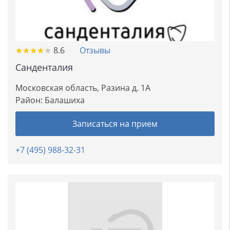
★
★
★
★
★
★
★
★
★
★
8.6
Отзывы
Санденталия
Московская область, Разина д. 1А
Район:
Балашиха
Записаться на прием
+7 (495) 988-32-31