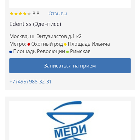
★
★
★
★
★
★
★
★
★
★
8.8
Отзывы
Edentiss (Эдентисс)
Москва, ш. Энтузиастов д.1 к2
Метро:
Охотный ряд
Площадь Ильича
Площадь Революции
Римская
Записаться на прием
+7 (495) 988-32-31