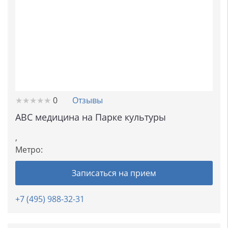
★
★
★
★
★
★
★
★
★
★
0
Отзывы
ABC медицина на Парке культуры
,
Метро:
Записаться на прием
+7 (495) 988-32-31