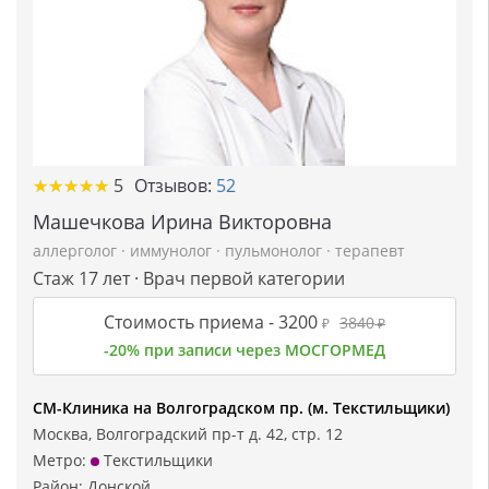
★
★
★
★
★
★
★
★
★
★
5
Отзывов:
52
Машечкова Ирина Викторовна
аллерголог
·
иммунолог
·
пульмонолог
·
терапевт
Стаж 17 лет · Врач первой категории
Стоимость приема -
3200
3840
₽
₽
-20% при записи через МОСГОРМЕД
СМ-Клиника на Волгоградском пр. (м. Текстильщики)
Москва, Волгоградский пр-т д. 42, стр. 12
Метро:
Текстильщики
Район:
Донской