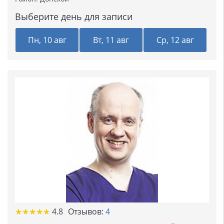
Выберите день для записи
Пн, 10 авг
Вт, 11 авг
Ср, 12 авг
★
★
★
★
★
★
★
★
★
★
4.8
Отзывов:
4