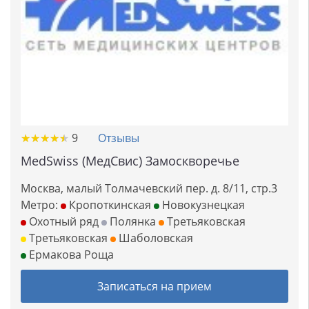
★
★
★
★
★
★
★
★
★
★
9
Отзывы
MedSwiss (МедСвис) Замоскворечье
Москва, малый Толмачевский пер. д. 8/11, стр.3
Метро:
Кропоткинская
Новокузнецкая
Охотный ряд
Полянка
Третьяковская
Третьяковская
Шаболовская
Ермакова Роща
Записаться на прием