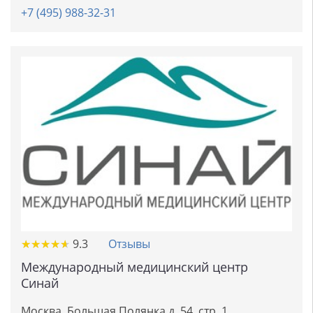
+7 (495) 988-32-31
★
★
★
★
★
★
★
★
★
★
9.3
Отзывы
Международный медицинский центр
Синай
Москва, Большая Полянка д. 54, стр. 1