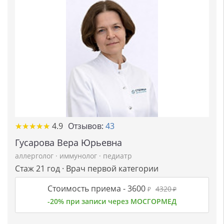
★
★
★
★
★
★
★
★
★
★
4.9
Отзывов:
43
Гусарова Вера Юрьевна
аллерголог
·
иммунолог
·
педиатр
Стаж 21 год · Врач первой категории
Стоимость приема -
3600
4320
₽
₽
-20% при записи через МОСГОРМЕД