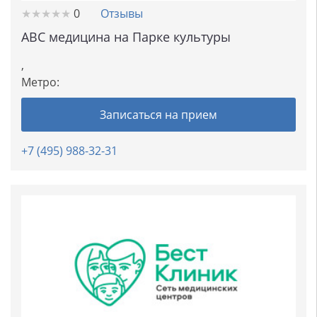
★
★
★
★
★
★
★
★
★
★
0
Отзывы
ABC медицина на Парке культуры
,
Метро:
Записаться на прием
+7 (495) 988-32-31