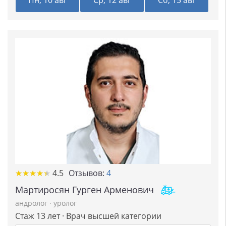
Пн, 10 авг
Ср, 12 авг
Сб, 15 авг
★
★
★
★
★
★
★
★
★
★
4.5
Отзывов:
4
Мартиросян Гурген Арменович
андролог
·
уролог
Стаж 13 лет · Врач высшей категории