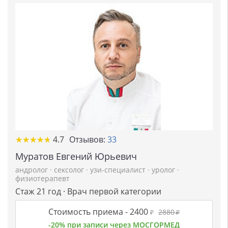
★
★
★
★
★
★
★
★
★
★
4.7
Отзывов:
33
Муратов Евгений Юрьевич
андролог
·
сексолог
·
узи-специалист
·
уролог
·
физиотерапевт
Стаж 21 год · Врач первой категории
Стоимость приема -
2400
2880
₽
₽
-20% при записи через МОСГОРМЕД