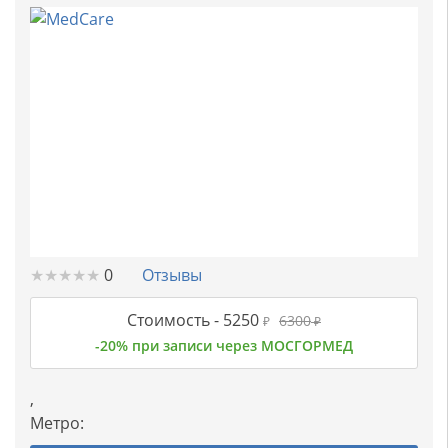
★
★
★
★
★
★
★
★
★
★
0
Отзывы
Стоимость -
5250
6300
₽
₽
-20% при записи через МОСГОРМЕД
,
Метро: