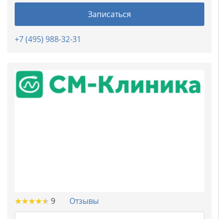
Записаться
+7 (495) 988-32-31
★
★
★
★
★
★
★
★
★
★
9
Отзывы