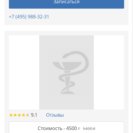
Записаться
+7 (495) 988-32-31
★
★
★
★
★
★
★
★
★
★
9.1
Отзывы
Стоимость -
4500
5400
₽
₽