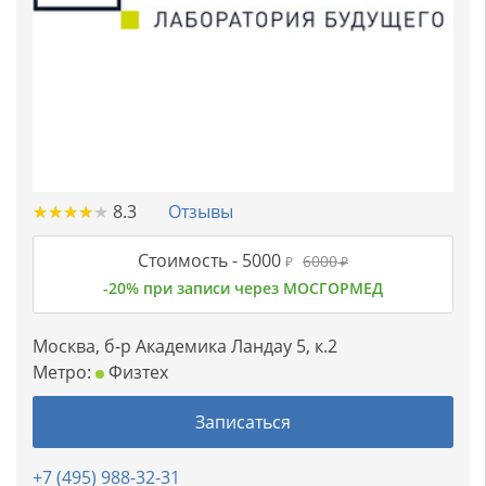
★
★
★
★
★
★
★
★
★
★
8.3
Отзывы
Стоимость -
5000
6000
₽
₽
-20% при записи через МОСГОРМЕД
Москва, б-р Академика Ландау 5, к.2
Метро:
Физтех
Записаться
+7 (495) 988-32-31