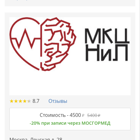
★
★
★
★
★
★
★
★
★
★
8.7
Отзывы
Стоимость -
4500
5400
₽
₽
-20% при записи через МОСГОРМЕД
Москва, Ленская д. 28