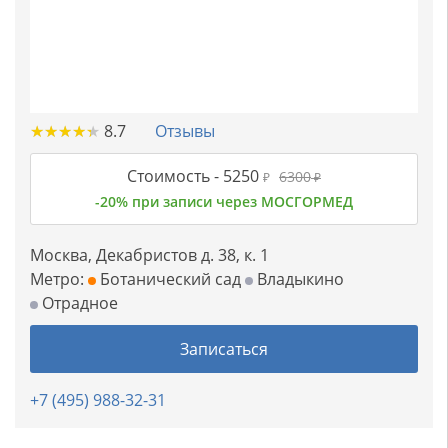
★
★
★
★
★
★
★
★
★
★
8.7
Отзывы
Стоимость -
5250
6300
₽
₽
-20% при записи через МОСГОРМЕД
Москва, Декабристов д. 38, к. 1
Метро:
Ботанический сад
Владыкино
Отрадное
Записаться
+7 (495) 988-32-31