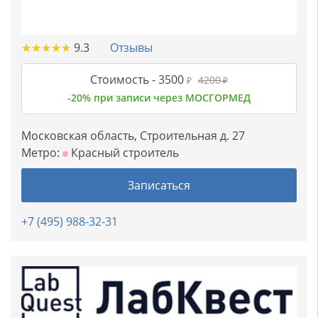
★
★
★
★
★
★
★
★
★
★
9.3
Отзывы
Стоимость -
3500
4200
₽
₽
-20% при записи через МОСГОРМЕД
Московская область, Строительная д. 27
Метро:
Красный строитель
Записаться
+7 (495) 988-32-31