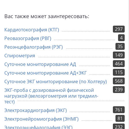
Вас также может заинтересовать:
297
Кардиотокография (КТГ)
4
Реовазография (РВГ)
35
Реоэнцефалография (РЭГ)
149
Спирометрия
464
Суточное мониторирование АД
115
Суточное мониторирование АД+ЭКГ
568
Суточное ЭКГ мониторирование (по Холтеру)
239
ЭКГ-проба с дозированной физической
нагрузкой (велоэргометрия или тредмил-
тест)
761
Электрокардиография (ЭКГ)
81
Электронейромиография (ЭНМГ)
232
Электроэнцефалография (ЭЭГ)