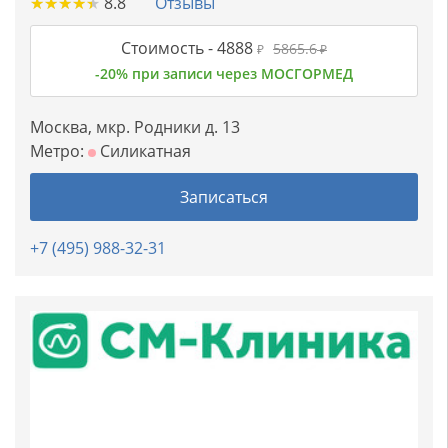
★
★
★
★
★
★
★
★
★
★
8.8
Отзывы
Стоимость -
4888
5865.6
₽
₽
-20% при записи через МОСГОРМЕД
Москва, мкр. Родники д. 13
Метро:
Силикатная
Записаться
+7 (495) 988-32-31