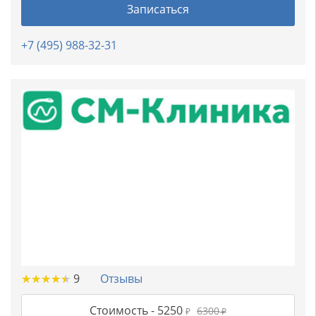
Записаться
+7 (495) 988-32-31
★
★
★
★
★
★
★
★
★
★
9
Отзывы
Стоимость -
5250
6300
₽
₽