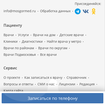
Присоединяйся:
info@mosgormed.ru
Обработка данных
Пациенту
Врачи
Услуги
Врачи на дом
Детские врачи
Клиники
Диагностики
Найти врача у метро
Врачи по районам
Врачи по округам
Врачи Подмосковья
Все врачи
Сервис
О проекте
Как записаться к врачу
Справочник
Вопросы и ответы
СМИ о нас
Лицензии
Редакция
Карта сайта
Записаться по телефону
Информация на сайте не может быть использована для
самодиагностики и самолечения, не является публичной офертой