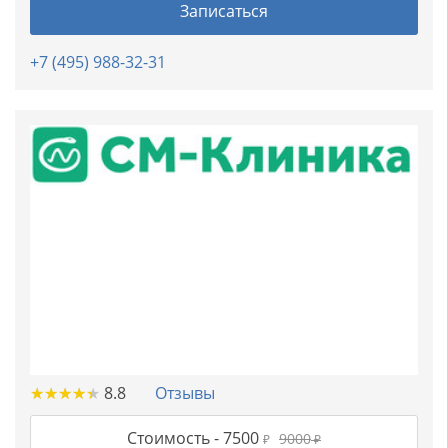
Записаться
+7 (495) 988-32-31
★
★
★
★
★
★
★
★
★
★
8.8
Отзывы
Стоимость -
7500
9000
₽
₽