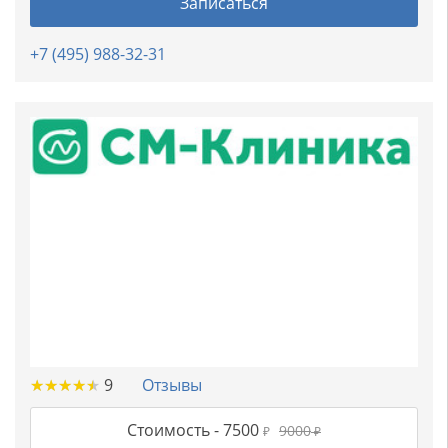
Записаться
+7 (495) 988-32-31
★
★
★
★
★
★
★
★
★
★
9
Отзывы
Стоимость -
7500
9000
₽
₽