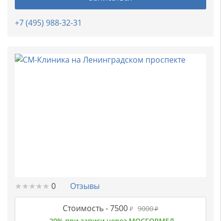
+7 (495) 988-32-31
★
★
★
★
★
★
★
★
★
★
0
Отзывы
Стоимость -
7500
9000
₽
₽
-20% при записи через МОСГОРМЕД