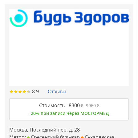
★
★
★
★
★
★
★
★
★
★
8.9
Отзывы
Стоимость -
8300
9960
₽
₽
-20% при записи через МОСГОРМЕД
Москва, Последний пер. д. 28
Метро:
Сретенский бульвар
Сухаревская