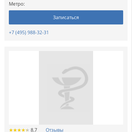
Метро:
Записаться
+7 (495) 988-32-31
★
★
★
★
★
★
★
★
★
★
8.7
Отзывы