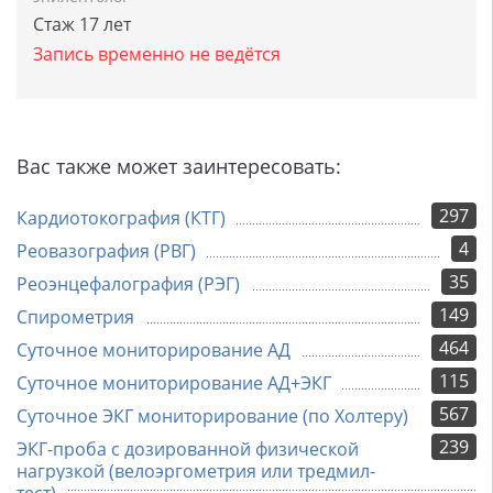
Стаж 17 лет
Запись временно не ведётся
Вас также может заинтересовать:
297
Кардиотокография (КТГ)
4
Реовазография (РВГ)
35
Реоэнцефалография (РЭГ)
149
Спирометрия
464
Суточное мониторирование АД
115
Суточное мониторирование АД+ЭКГ
567
Суточное ЭКГ мониторирование (по Холтеру)
239
ЭКГ-проба с дозированной физической
нагрузкой (велоэргометрия или тредмил-