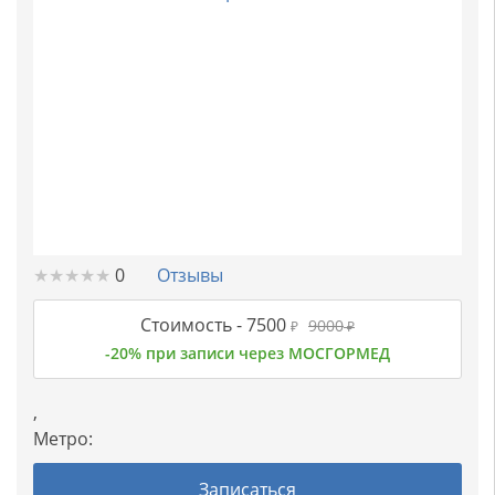
★
★
★
★
★
★
★
★
★
★
0
Отзывы
Стоимость -
7500
9000
₽
₽
-20% при записи через МОСГОРМЕД
,
Метро:
Записаться