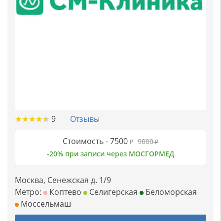
★
★
★
★
★
★
★
★
★
★
9
Отзывы
Стоимость -
7500
9000
₽
₽
-20% при записи через МОСГОРМЕД
Москва, Сенежская д. 1/9
Метро:
Коптево
Селигерская
Беломорская
Моссельмаш