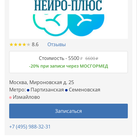
★
★
★
★
★
★
★
★
★
★
8.6
Отзывы
Стоимость -
5500
6600
₽
₽
-20% при записи через МОСГОРМЕД
Москва, Мироновская д. 25
Метро:
Партизанская
Семеновская
Измайлово
Записаться
+7 (495) 988-32-31