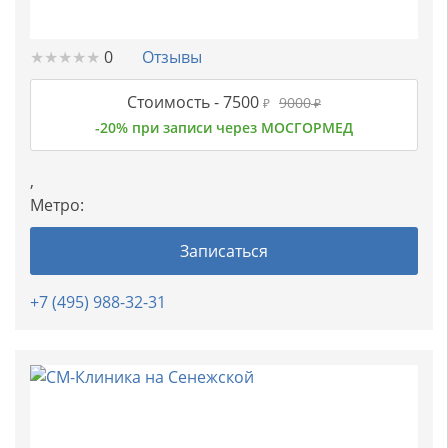
★
★
★
★
★
★
★
★
★
★
0
Отзывы
Стоимость -
7500
9000
₽
₽
-20% при записи через МОСГОРМЕД
,
Метро:
Записаться
+7 (495) 988-32-31