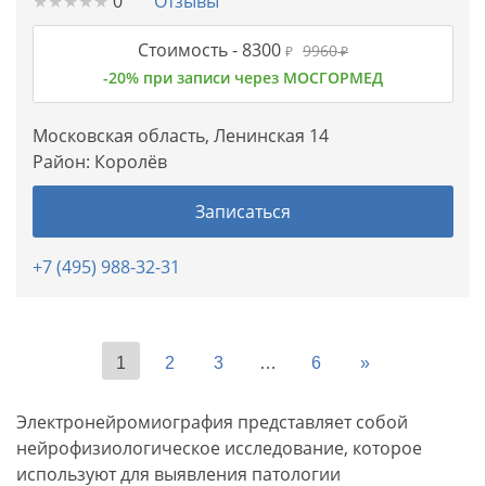
★
★
★
★
★
★
★
★
★
★
0
Отзывы
Стоимость -
8300
9960
₽
₽
-20% при записи через МОСГОРМЕД
Московская область, Ленинская 14
Район:
Королёв
Записаться
+7 (495) 988-32-31
1
2
3
…
6
»
Электронейромиография представляет собой
нейрофизиологическое исследование, которое
используют для выявления патологии