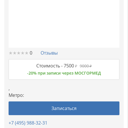
★
★
★
★
★
★
★
★
★
★
0
Отзывы
Стоимость -
7500
9000
₽
₽
-20% при записи через МОСГОРМЕД
,
Метро:
Записаться
+7 (495) 988-32-31