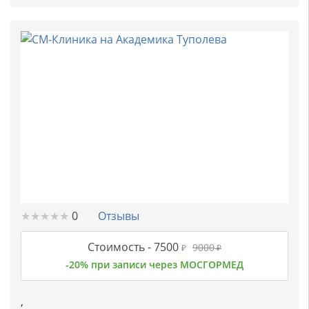
★
★
★
★
★
★
★
★
★
★
0
Отзывы
Стоимость -
7500
9000
₽
₽
-20% при записи через МОСГОРМЕД
,