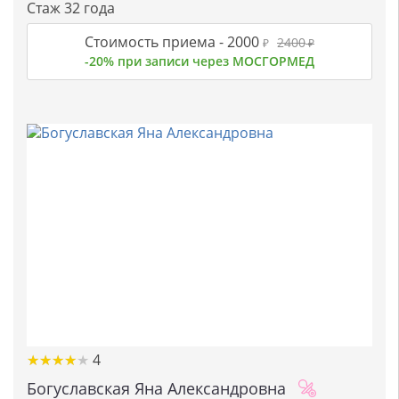
Стаж 32 года
Стоимость приема -
2000
2400
₽
₽
-20% при записи через МОСГОРМЕД
★
★
★
★
★
★
★
★
★
★
4
Богуславская Яна Александровна