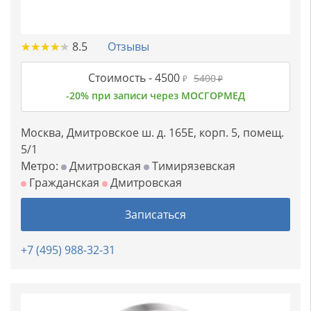
★
★
★
★
★
★
★
★
★
★
8.5
Отзывы
Стоимость -
4500
5400
₽
₽
-20% при записи через МОСГОРМЕД
Москва, Дмитровское ш. д. 165Е, корп. 5, помещ.
5/1
Метро:
Дмитровская
Тимирязевская
Гражданская
Дмитровская
Записаться
+7 (495) 988-32-31