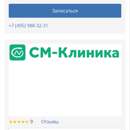
Записаться
+7 (495) 988-32-31
★
★
★
★
★
★
★
★
★
★
9
Отзывы