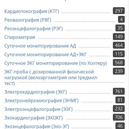
297
Кардиотокография (КТГ)
4
Реовазография (РВГ)
35
Реоэнцефалография (РЭГ)
149
Спирометрия
464
Суточное мониторирование АД
115
Суточное мониторирование АД+ЭКГ
568
Суточное ЭКГ мониторирование (по Холтеру)
239
ЭКГ-проба с дозированной физической
нагрузкой (велоэргометрия или тредмил-
тест)
761
Электрокардиография (ЭКГ)
81
Электронейромиография (ЭНМГ)
232
Электроэнцефалография (ЭЭГ)
706
Эхокардиография (ЭХОКГ)
46
Эхоэнцефалография (Эхо-ЭГ)