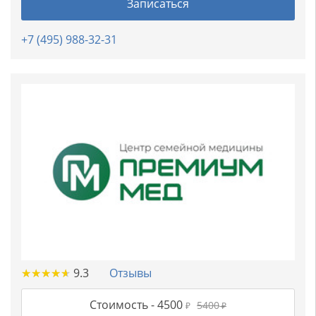
Записаться
+7 (495) 988-32-31
★
★
★
★
★
★
★
★
★
★
9.3
Отзывы
Стоимость -
4500
5400
₽
₽