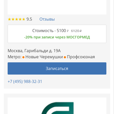
★
★
★
★
★
★
★
★
★
★
9.5
Отзывы
Стоимость -
5100
6120
₽
₽
-20% при записи через МОСГОРМЕД
Москва, Гарибальди д. 19А
Метро:
Новые Черемушки
Профсоюзная
Записаться
+7 (495) 988-32-31