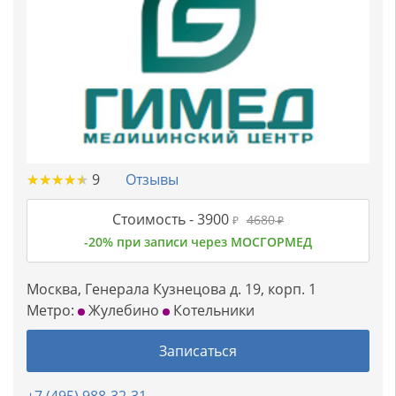
★
★
★
★
★
★
★
★
★
★
9
Отзывы
Стоимость -
3900
4680
₽
₽
-20% при записи через МОСГОРМЕД
Москва, Генерала Кузнецова д. 19, корп. 1
Метро:
Жулебино
Котельники
Записаться