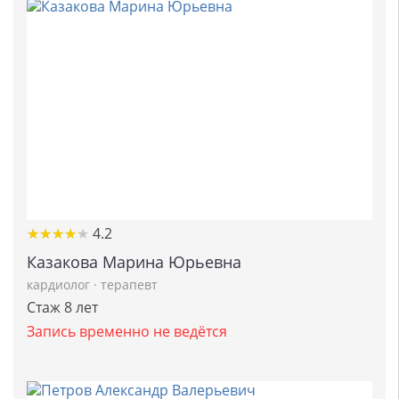
★
★
★
★
★
★
★
★
★
★
4.2
Казакова Марина Юрьевна
кардиолог
·
терапевт
Стаж 8 лет
Запись временно не ведётся