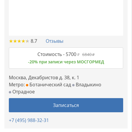
★
★
★
★
★
★
★
★
★
★
8.7
Отзывы
Стоимость -
5700
6840
₽
₽
-20% при записи через МОСГОРМЕД
Москва, Декабристов д. 38, к. 1
Метро:
Ботанический сад
Владыкино
Отрадное
Записаться
+7 (495) 988-32-31