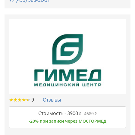
+7 (495) 988-32-31
★
★
★
★
★
★
★
★
★
★
9
Отзывы
Стоимость -
3900
4680
₽
₽
-20% при записи через МОСГОРМЕД