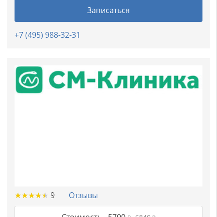
Записаться
+7 (495) 988-32-31
★
★
★
★
★
★
★
★
★
★
9
Отзывы