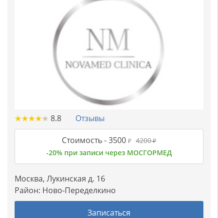
★
★
★
★
★
★
★
★
★
★
8.8
Отзывы
Стоимость -
3500
4200
₽
₽
-20% при записи через МОСГОРМЕД
Москва, Лукинская д. 16
Район:
Ново-Переделкино
Записаться