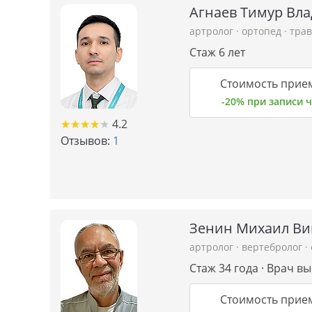
Агнаев Тимур Вл
артролог
·
ортопед
·
трав
Стаж 6 лет
Стоимость прием
-20% при записи
★
★
★
★
★
★
★
★
★
★
4.2
Отзывов:
1
Зенин Михаил Ви
артролог
·
вертебролог
·
Стаж 34 года · Врач в
Стоимость прием