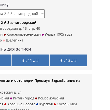
нику:
 2-й Звенигородской
городская д. 13, стр. 40
ая
Краснопресненская
Улица 1905 года
р
Шелепиха
нь для записи
г
Вт, 11 авг
Чт, 13 авг
логии и ортопедии Премиум ЗдравКлиник на
ковская д. 24
нская
Китай-город
Комсомольская
ая
Красные Ворота
Курская
Сокольники
ская
Лефортово