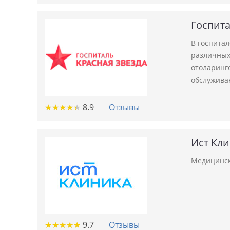
Госпита
В госпита
различных 
отоларинго
обслужива
★
★
★
★
★
★
★
★
★
★
8.9
Отзывы
Ист Кл
Медицинск
★
★
★
★
★
★
★
★
★
★
9.7
Отзывы