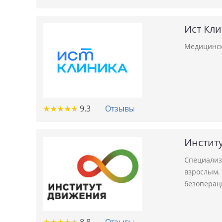
Ист Кл
Медицинск
★
★
★
★
★
★
★
★
★
★
9.3
Отзывы
Инстит
Специализ
взрослым.
безоперац