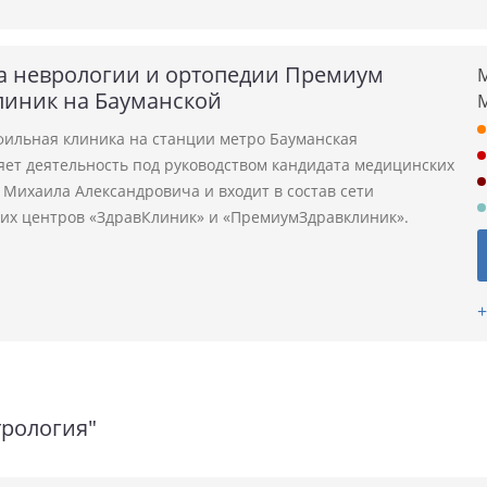
а неврологии и ортопедии Премиум
М
линик на Бауманской
ильная клиника на станции метро Бауманская
яет деятельность под руководством кандидата медицинских
 Михаила Александровича и входит в состав сети
их центров «ЗдравКлиник» и «ПремиумЗдравклиник».
+
трология"