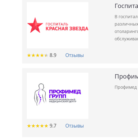
Госпита
В госпита
различных 
отоларинго
обслужива
★
★
★
★
★
★
★
★
★
★
8.9
Отзывы
Профим
Профимед 
★
★
★
★
★
★
★
★
★
★
9.7
Отзывы