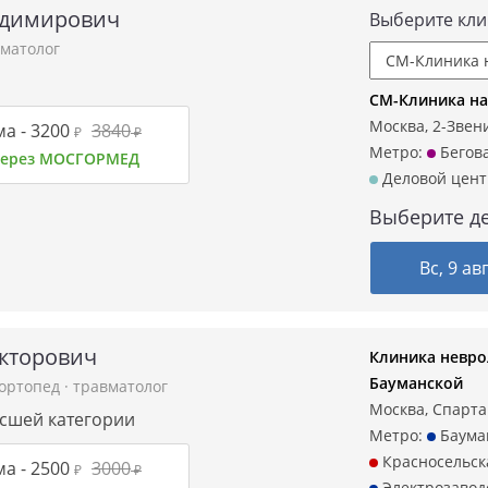
адимирович
Выберите кли
матолог
СМ-Клиника на
Москва, 2-Звени
а -
3200
3840
₽
₽
Метро:
Бегов
 через МОСГОРМЕД
Деловой цент
Выберите де
Вс, 9 ав
кторович
Клиника невро
Бауманской
ортопед
·
травматолог
Москва, Спарта
ысшей категории
Метро:
Баума
Красносельск
а -
2500
3000
₽
₽
Электрозавод