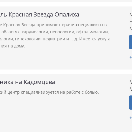
ль Красная Звезда Опалиха
М
Н
ле Красная Звезда принимают врачи-специалисты в
областях: кардиологии, неврологии, офтальмологии,
логии, гинекологии, педиатрии и т. д. Имеется услуга
ния на дому.
+
иника на Кадомцева
М
ий центр специализируется на работе с болью.
+