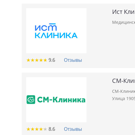
Ист Кл
Медицинск
★
★
★
★
★
★
★
★
★
★
9.6
Отзывы
СМ-Кли
СМ-Клиник
Улица 1905
★
★
★
★
★
★
★
★
★
★
8.6
Отзывы