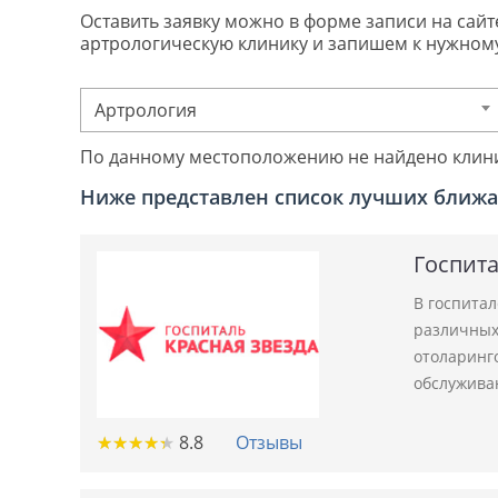
Оставить заявку можно в форме записи на сайте
артрологическую клинику и запишем к нужному
Артрология
По данному местоположению не найдено клин
Ниже представлен список лучших ближа
Госпита
В госпита
различных 
отоларинго
обслужива
★
★
★
★
★
★
★
★
★
★
8.8
Отзывы