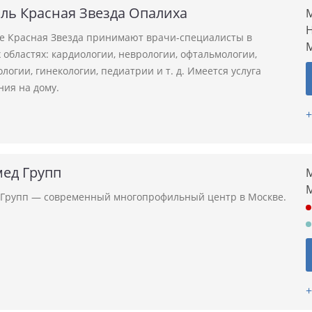
ль Красная Звезда Опалиха
М
Н
ле Красная Звезда принимают врачи-специалисты в
областях: кардиологии, неврологии, офтальмологии,
логии, гинекологии, педиатрии и т. д. Имеется услуга
ния на дому.
+
ед Групп
М
Групп — современный многопрофильный центр в Москве.
+