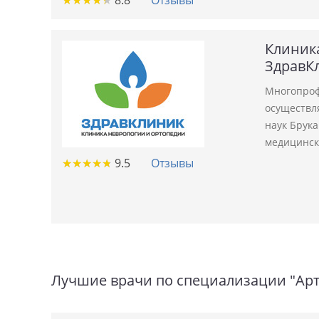
★
★
★
★
★
★
★
★
★
★
8.8
Отзывы
Клиник
ЗдравК
Многопроф
осуществл
наук Брука
медицинск
★
★
★
★
★
★
★
★
★
★
9.5
Отзывы
Лучшие врачи по специализации "Ар