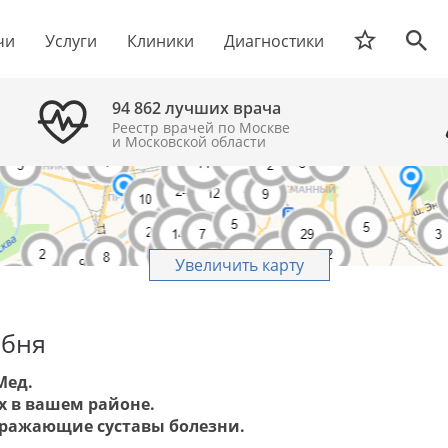
чи
Услуги
Клиники
Диагностики
94 862 лучших врача
Реестр врачей по Москве
и Московской области
Увеличить карту
обня
Мед.
х в вашем районе.
оражающие суставы болезни.