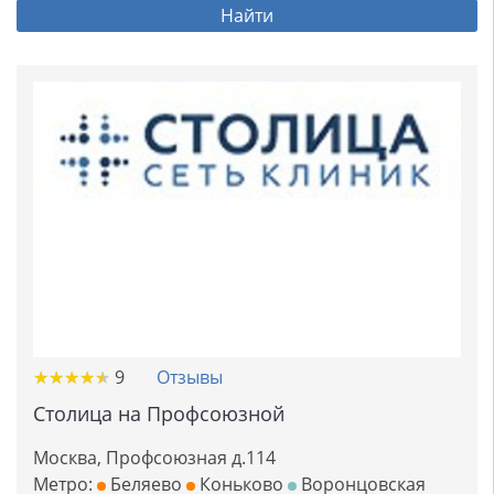
Найти
★
★
★
★
★
★
★
★
★
★
9
Отзывы
Столица на Профсоюзной
Москва, Профсоюзная д.114
Метро:
Беляево
Коньково
Воронцовская