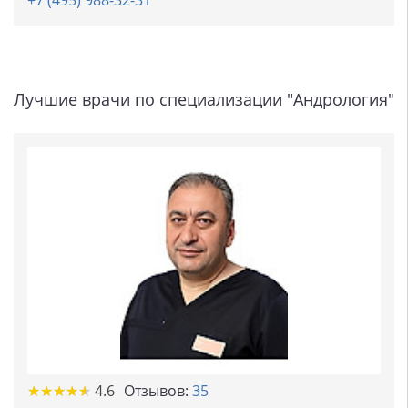
+7 (495) 988-32-31
Лучшие врачи по специализации "Андрология"
★
★
★
★
★
★
★
★
★
★
4.6
Отзывов:
35