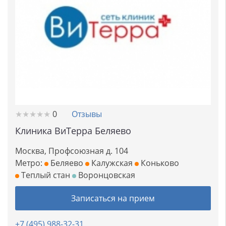
★
★
★
★
★
★
★
★
★
★
0
Отзывы
Клиника ВиТерра Беляево
Москва, Профсоюзная д. 104
Метро:
Беляево
Калужская
Коньково
Теплый стан
Воронцовская
Записаться на прием
+7 (495) 988-32-31