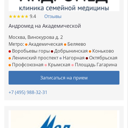
★
★
★
★
★
★
★
★
★
★
9.4
Отзывы
Андромед на Академической
Москва, Винокурова д. 2
Метро:
Академическая
Беляево
Воробьевы горы
Добрынинская
Коньково
Ленинский проспект
Нагорная
Октябрьская
Профсоюзная
Крымская
Площадь Гагарина
Записаться на прием
+7 (495) 988-32-31