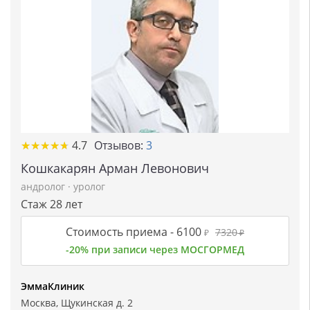
★
★
★
★
★
★
★
★
★
★
4.7
Отзывов:
3
Кошкакарян Арман Левонович
андролог
·
уролог
Стаж 28 лет
Стоимость приема -
6100
7320
₽
₽
-20% при записи через МОСГОРМЕД
ЭммаКлиник
Москва, Щукинская д. 2