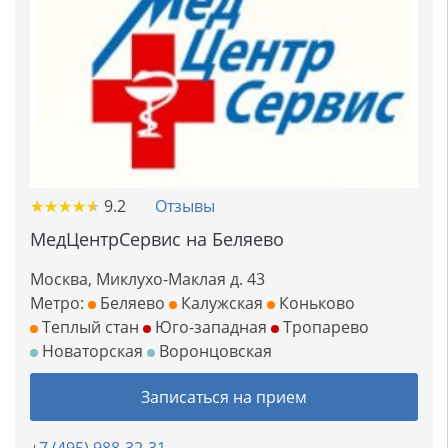
★
★
★
★
★
★
★
★
★
★
9.2
Отзывы
МедЦентрСервис на Беляево
Москва, Миклухо-Маклая д. 43
Метро:
Беляево
Калужская
Коньково
Теплый стан
Юго-западная
Тропарево
Новаторская
Воронцовская
Записаться на прием