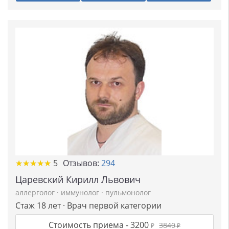
★
★
★
★
★
★
★
★
★
★
5
Отзывов:
294
Царевский Кирилл Львович
аллерголог
·
иммунолог
·
пульмонолог
Стаж 18 лет · Врач первой категории
Стоимость приема -
3200
3840
₽
₽