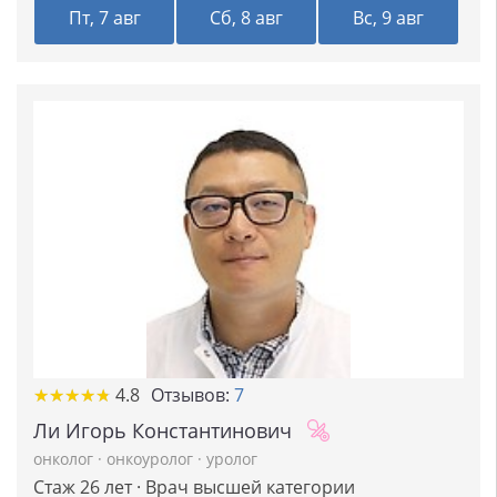
Пт, 7 авг
Сб, 8 авг
Вс, 9 авг
★
★
★
★
★
★
★
★
★
★
4.8
Отзывов:
7
Ли Игорь Константинович
онколог
·
онкоуролог
·
уролог
Стаж 26 лет · Врач высшей категории