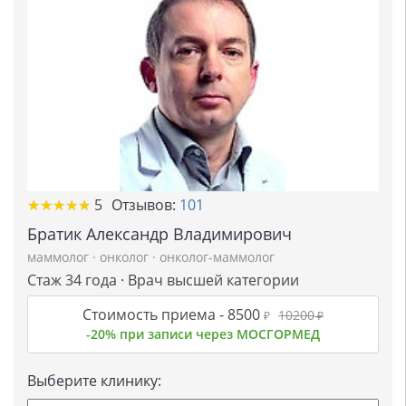
★
★
★
★
★
★
★
★
★
★
5
Отзывов:
101
Братик Александр Владимирович
маммолог
·
онколог
·
онколог-маммолог
Стаж 34 года · Врач высшей категории
Стоимость приема -
8500
10200
₽
₽
-20% при записи через МОСГОРМЕД
Выберите клинику: