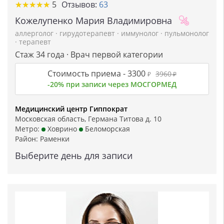
★
★
★
★
★
★
★
★
★
★
5
Отзывов:
63
Кожелупенко Мария Владимировна
аллерголог
·
гирудотерапевт
·
иммунолог
·
пульмонолог
·
терапевт
Стаж 34 года · Врач первой категории
Стоимость приема -
3300
3960
₽
₽
-20% при записи через МОСГОРМЕД
Медицинский центр Гиппократ
Московская область, Германа Титова д. 10
Метро:
Ховрино
Беломорская
Район:
Раменки
Выберите день для записи