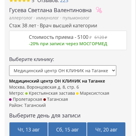
★
★
★
★
★
★
★
★
★
★
5
Отзывов:
223
Гусева Светлана Валентиновна
аллерголог
·
иммунолог
·
пульмонолог
Стаж 38 лет · Врач высшей категории
Стоимость приема -
5100
6120
₽
₽
-20% при записи через МОСГОРМЕД
Выберите клинику:
Медицинский центр ОН КЛИНИК на Таганке
Москва, Воронцовская д. 8, стр. 6
Метро:
Крестьянская застава
Марксистская
Пролетарская
Таганская
Район:
Таганский
Выберите день для записи
Чт, 13 авг
Сб, 15 авг
Чт, 20 авг