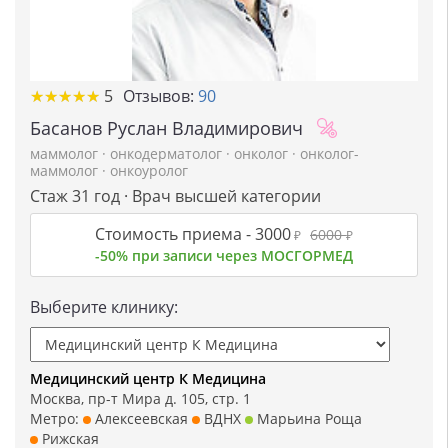
★
★
★
★
★
★
★
★
★
★
5
Отзывов:
90
Басанов Руслан Владимирович
маммолог
·
онкодерматолог
·
онколог
·
онколог-
маммолог
·
онкоуролог
Стаж 31 год · Врач высшей категории
Стоимость приема -
3000
6000
₽
₽
-50% при записи через МОСГОРМЕД
Выберите клинику:
Медицинский центр К Медицина
Москва, пр-т Мира д. 105, стр. 1
Метро:
Алексеевская
ВДНХ
Марьина Роща
Рижская