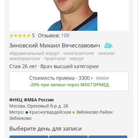
★
★
★
★
★
★
★
★
★
★
5
Отзывов:
109
Зиновский Михаил Вячеславович
абдоминальный хирург
·
колопроктолог
·
онколог
·
онкопроктолог
·
проктолог
·
хирург
Стаж 26 лет · Врач высшей категории
Стоимость приема -
3300
3960
₽
₽
-20% при записи через МОСГОРМЕД
ФНКЦ ФМБА России
Москва, Ореховый б-р д. 28
Метро:
Красногвардейская
Зябликово
Район:
Зябликово
Выберите день для записи