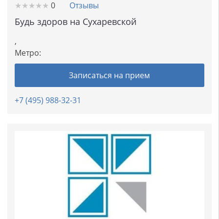
★
★
★
★
★
★
★
★
★
★
0
Отзывы
Будь здоров на Сухаревской
,
Метро:
Записаться на прием
+7 (495) 988-32-31