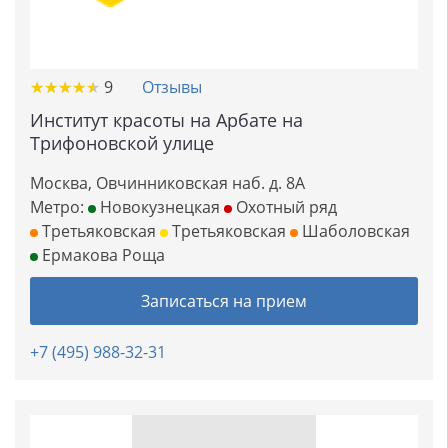
★
★
★
★
★
★
★
★
★
★
9
Отзывы
Институт красоты на Арбате на
Трифоновской улице
Москва, Овчинниковская наб. д. 8А
Метро:
Новокузнецкая
Охотный ряд
Третьяковская
Третьяковская
Шаболовская
Ермакова Роща
Записаться на прием
+7 (495) 988-32-31