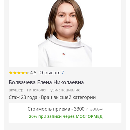
★
★
★
★
★
★
★
★
★
★
4.5
Отзывов:
7
Болвачева Елена Николаевна
акушер
·
гинеколог
·
узи-специалист
Стаж 23 года · Врач высшей категории
Стоимость приема -
3300
3960
₽
₽
-20% при записи через МОСГОРМЕД