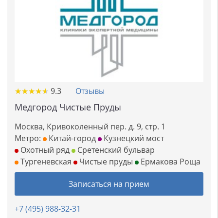
★
★
★
★
★
★
★
★
★
★
9.3
Отзывы
Медгород Чистые Пруды
Москва, Кривоколенный пер. д. 9, стр. 1
Метро:
Китай-город
Кузнецкий мост
Охотный ряд
Сретенский бульвар
Тургеневская
Чистые пруды
Ермакова Роща
Записаться на прием
+7 (495) 988-32-31