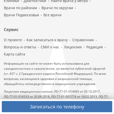
Клиники
Диагностики
Найти врача у метро
Врачи по районам
Врачи по округам
Врачи Подмосковья
Все врачи
Сервис
О проекте
Как записаться к врачу
Справочник
Вопросы и ответы
СМИ о нас
Лицензии
Редакция
Карта сайта
Информация на сайте не может быть использована для
самодиагностики и самолечения, не является публичной офертой
(ст. 437 ч. 2 Гражданского кодекса Российской Федерации). По всем
вопросам, касающимся здоровья и медицинской помощи,
обращайтесь непосредственно в медицинские учреждения.
Лицензии медицинских клиник: ЛО-77-01-014965 от 05.10.2017,
ЛО-77-01-016533 от 20.08.2018, ЛО-77-01-005774 от 18.02.2013, ЛО-77-
01-016590 от 29.08.2018.
Записаться по телефону
Лицензии выданы Департаментом здравоохранения города Москвы.