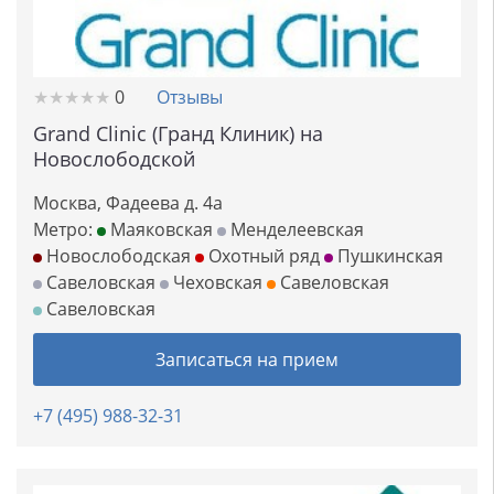
★
★
★
★
★
★
★
★
★
★
0
Отзывы
Grand Clinic (Гранд Клиник) на
Новослободской
Москва, Фадеева д. 4а
Метро:
Маяковская
Менделеевская
Новослободская
Охотный ряд
Пушкинская
Савеловская
Чеховская
Савеловская
Савеловская
Записаться на прием
+7 (495) 988-32-31