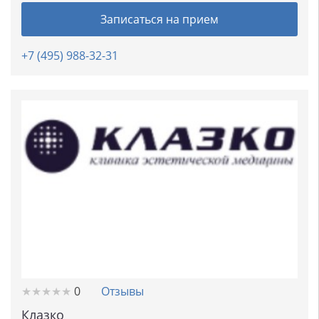
Записаться на прием
+7 (495) 988-32-31
★
★
★
★
★
★
★
★
★
★
0
Отзывы
Клазко