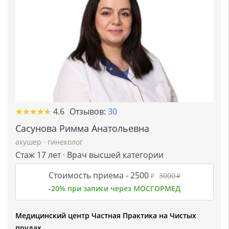
★
★
★
★
★
★
★
★
★
★
4.6
Отзывов:
30
Сасунова Римма Анатольевна
акушер
·
гинеколог
Стаж 17 лет · Врач высшей категории
Стоимость приема -
2500
3000
₽
₽
-20% при записи через МОСГОРМЕД
Медицинский центр Частная Практика на Чистых
прудах