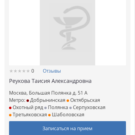
★
★
★
★
★
★
★
★
★
★
0
Отзывы
Реукова Таисия Александровна
Москва, Большая Полянка д. 51 А
Метро:
Добрынинская
Октябрьская
Охотный ряд
Полянка
Серпуховская
Третьяковская
Шаболовская
Записаться на прием