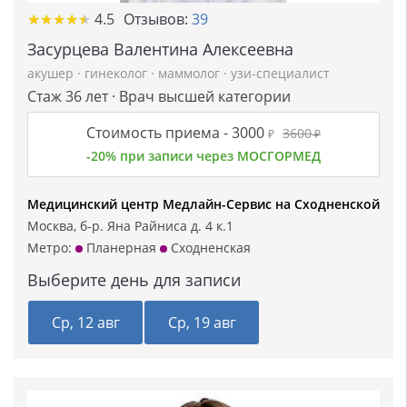
★
★
★
★
★
★
★
★
★
★
4.5
Отзывов:
39
Засурцева Валентина Алексеевна
акушер
·
гинеколог
·
маммолог
·
узи-специалист
Стаж 36 лет · Врач высшей категории
Стоимость приема -
3000
3600
₽
₽
-20% при записи через МОСГОРМЕД
Медицинский центр Медлайн-Сервис на Сходненской
Москва, б-р. Яна Райниса д. 4 к.1
Метро:
Планерная
Сходненская
Выберите день для записи
Ср, 12 авг
Ср, 19 авг