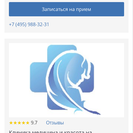
Записаться на прием
+7 (495) 988-32-31
★
★
★
★
★
★
★
★
★
★
9.7
Отзывы
Клиника медицина и красота на