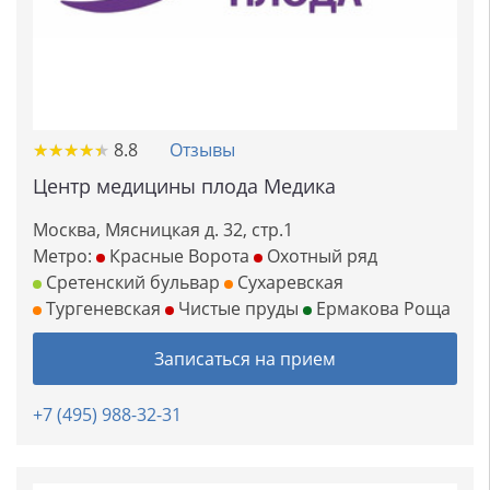
★
★
★
★
★
★
★
★
★
★
8.8
Отзывы
Центр медицины плода Медика
Москва, Мясницкая д. 32, стр.1
Метро:
Красные Ворота
Охотный ряд
Сретенский бульвар
Сухаревская
Тургеневская
Чистые пруды
Ермакова Роща
Записаться на прием
+7 (495) 988-32-31