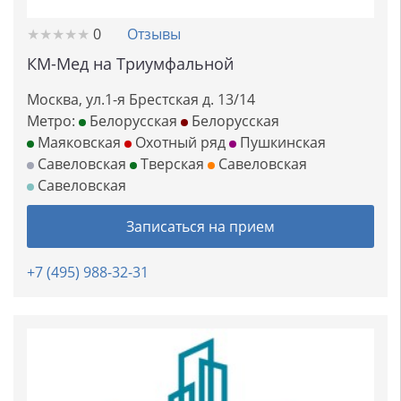
★
★
★
★
★
★
★
★
★
★
0
Отзывы
КМ-Мед на Триумфальной
Москва, ул.1-я Брестская д. 13/14
Метро:
Белорусская
Белорусская
Маяковская
Охотный ряд
Пушкинская
Савеловская
Тверская
Савеловская
Савеловская
Записаться на прием
+7 (495) 988-32-31