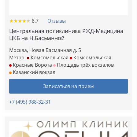
★
★
★
★
★
★
★
★
★
★
8.7
Отзывы
Центральная поликлиника РЖД-Медицина
ЦКБ на Н.Басманной
Москва, Новая Басманная д. 5
Метро:
Комсомольская
Комсомольская
Красные Ворота
Площадь трёх вокзалов
Казанский вокзал
Записаться на прием
+7 (495) 988-32-31