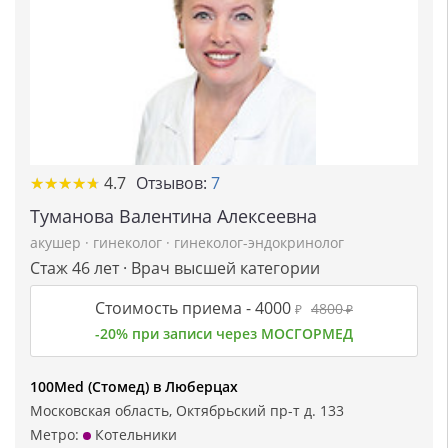
★
★
★
★
★
★
★
★
★
★
4.7
Отзывов:
7
Туманова Валентина Алексеевна
акушер
·
гинеколог
·
гинеколог-эндокринолог
Стаж 46 лет · Врач высшей категории
Стоимость приема -
4000
4800
₽
₽
-20% при записи через МОСГОРМЕД
100Med (Стомед) в Люберцах
Московская область, Октябрьский пр-т д. 133
Метро:
Котельники