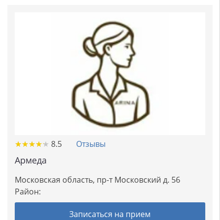
★
★
★
★
★
★
★
★
★
★
8.5
Отзывы
Армеда
Московская область, пр-т Московский д. 56
Район:
Записаться на прием