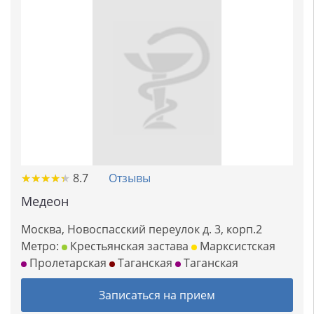
★
★
★
★
★
★
★
★
★
★
8.7
Отзывы
Медеон
Москва, Новоспасский переулок д. 3, корп.2
Метро:
Крестьянская застава
Марксистская
Пролетарская
Таганская
Таганская
Записаться на прием