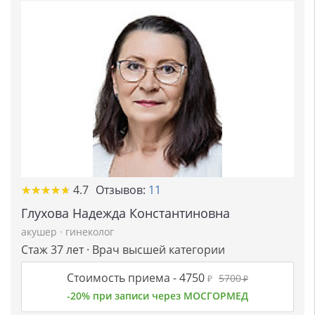
★
★
★
★
★
★
★
★
★
★
4.7
Отзывов:
11
Глухова Надежда Константиновна
акушер
·
гинеколог
Стаж 37 лет · Врач высшей категории
Стоимость приема -
4750
5700
₽
₽
-20% при записи через МОСГОРМЕД