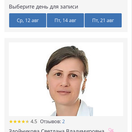
Выберите день для записи
Ср, 12 авг
Пт, 14 авг
Пт, 21 авг
★
★
★
★
★
★
★
★
★
★
4.5
Отзывов:
2
Здойникова Светлана Владимировна