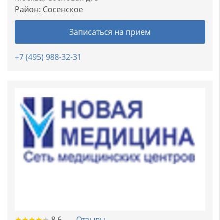
Район:
Сосенское
Записаться на прием
+7 (495) 988-32-31
★
★
★
★
★
★
★
★
★
★
8.6
Отзывы