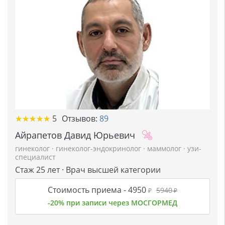
★
★
★
★
★
★
★
★
★
★
5
Отзывов:
89
Айрапетов Давид Юрьевич
гинеколог
·
гинеколог-эндокринолог
·
маммолог
·
узи-
специалист
Стаж 25 лет · Врач высшей категории
Стоимость приема -
4950
5940
₽
₽
-20% при записи через МОСГОРМЕД