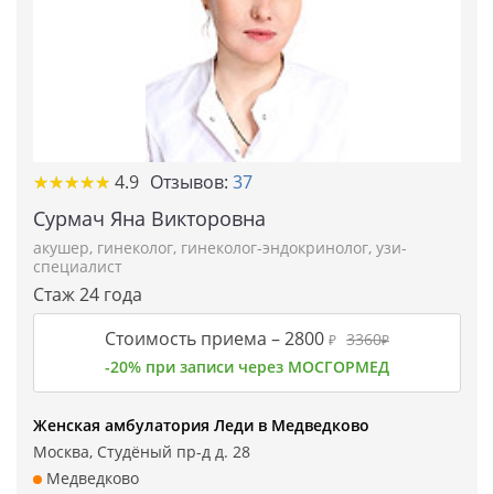
★★★★★
★★★★★
4.9
Отзывов:
37
Сурмач Яна Викторовна
акушер
,
гинеколог
,
гинеколог-эндокринолог
,
узи-
специалист
Стаж 24 года
Стоимость приема –
2800
3360
₽
₽
-20% при записи через МОСГОРМЕД
Женская амбулатория Леди в Медведково
Москва, Студёный пр-д д. 28
Медведково