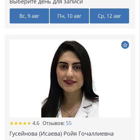
Выберите день для записи
Вс, 9 авг
Пн, 10 авг
Ср, 12 авг
★★★★★
★★★★★
4.6
Отзывов:
55
Гусейнова (Исаева) Ройя Гочаллиевна