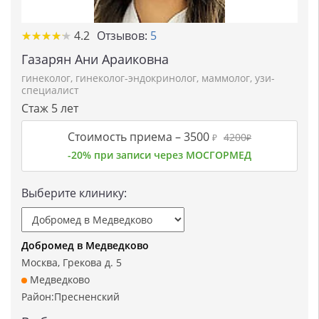
★★★★★
★★★★★
4.2
Отзывов:
5
Газарян Ани Араиковна
гинеколог
,
гинеколог-эндокринолог
,
маммолог
,
узи-
специалист
Стаж 5 лет
Стоимость приема –
3500
4200
₽
₽
-20% при записи через МОСГОРМЕД
Выберите клинику:
Добромед в Медведково
Москва, Грекова д. 5
Медведково
Район:
Пресненский