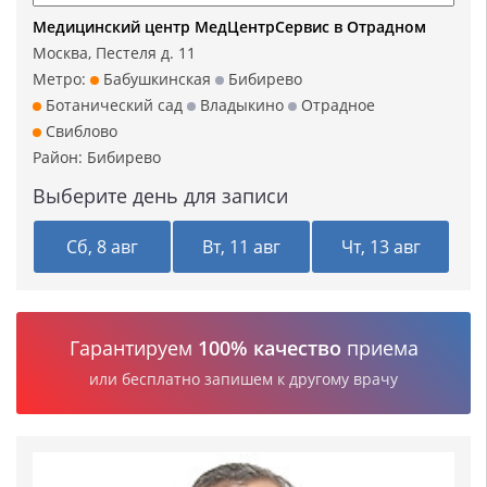
Медицинский центр МедЦентрСервис в Отрадном
Москва, Пестеля д. 11
Метро:
Бабушкинская
Бибирево
Ботанический сад
Владыкино
Отрадное
Свиблово
Район:
Бибирево
Выберите день для записи
Сб, 8 авг
Вт, 11 авг
Чт, 13 авг
Гарантируем
100% качество
приема
или бесплатно запишем к другому врачу