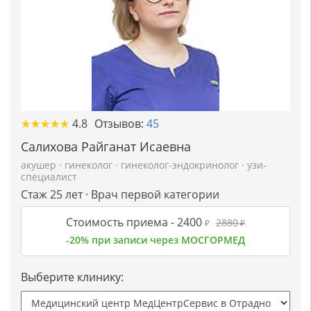
★
★
★
★
★
★
★
★
★
★
4.8
Отзывов:
45
Салихова Райганат Исаевна
акушер
·
гинеколог
·
гинеколог-эндокринолог
·
узи-
специалист
Стаж 25 лет · Врач первой категории
Стоимость приема -
2400
2880
₽
₽
-20% при записи через МОСГОРМЕД
Выберите клинику: