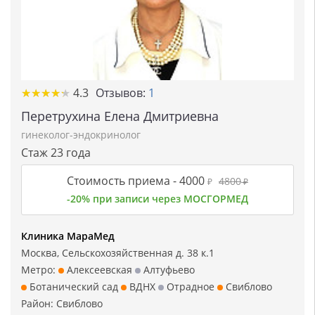
★
★
★
★
★
★
★
★
★
★
4.3
Отзывов:
1
Перетрухина Елена Дмитриевна
гинеколог-эндокринолог
Стаж 23 года
Стоимость приема -
4000
4800
₽
₽
-20% при записи через МОСГОРМЕД
Клиника МараМед
Москва, Сельскохозяйственная д. 38 к.1
Метро:
Алексеевская
Алтуфьево
Ботанический сад
ВДНХ
Отрадное
Свиблово
Район:
Свиблово