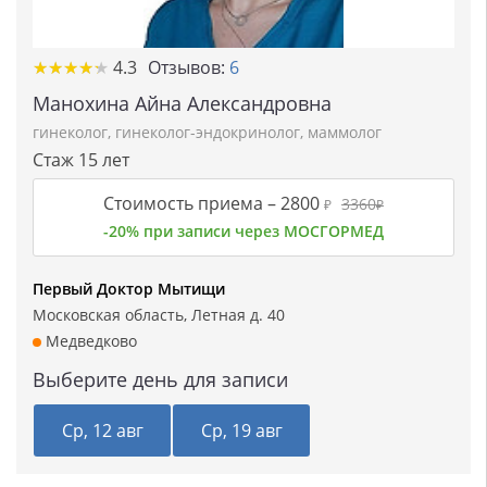
★★★★★
★★★★★
4.3
Отзывов:
6
Манохина Айна Александровна
гинеколог
,
гинеколог-эндокринолог
,
маммолог
Стаж 15 лет
Стоимость приема –
2800
3360
₽
₽
-20% при записи через МОСГОРМЕД
Первый Доктор Мытищи
Московская область, Летная д. 40
Медведково
Выберите день для записи
Ср, 12 авг
Ср, 19 авг