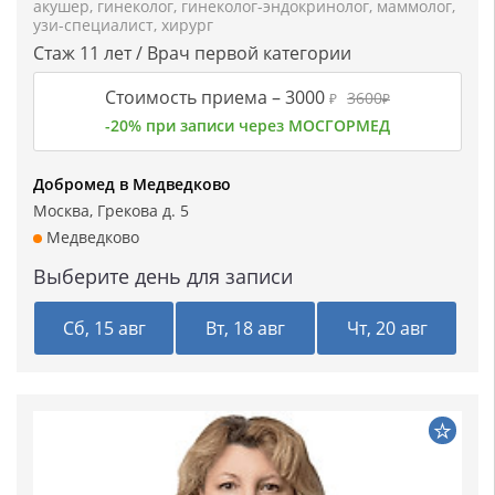
акушер
,
гинеколог
,
гинеколог-эндокринолог
,
маммолог
,
узи-специалист
,
хирург
Стаж 11 лет / Врач первой категории
Стоимость приема –
3000
3600
₽
₽
-20% при записи через МОСГОРМЕД
Добромед в Медведково
Москва, Грекова д. 5
Медведково
Выберите день для записи
Сб, 15 авг
Вт, 18 авг
Чт, 20 авг