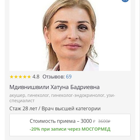
★★★★★
★★★★★
4.8
Отзывов:
69
Мдивнишвили Хатуна Бадриевна
акушер
,
гинеколог
,
гинеколог-эндокринолог
,
узи-
специалист
Стаж 28 лет / Врач высшей категории
Стоимость приема –
3000
3600
₽
₽
-20% при записи через МОСГОРМЕД