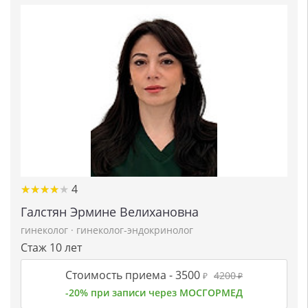
★
★
★
★
★
★
★
★
★
★
4
Галстян Эрмине Велихановна
гинеколог
·
гинеколог-эндокринолог
Стаж 10 лет
Стоимость приема -
3500
4200
₽
₽
-20% при записи через МОСГОРМЕД