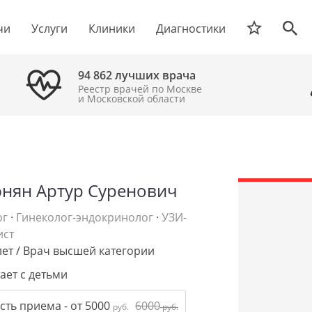
чи
Услуги
Клиники
Диагностики
94 862 лучших врача
Реестр врачей по Москве
и Московской области
нян Артур Суренович
ог
·
Гинеколог-эндокринолог
·
УЗИ-
ист
лет / Врач высшей категории
ает с детьми
сть приема - от 5000
6000
руб.
руб.