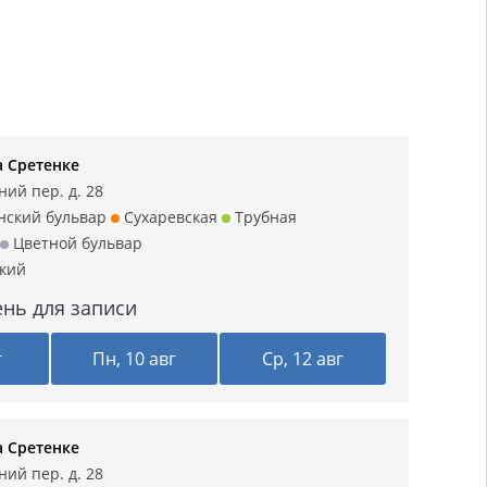
а Сретенке
ний пер. д. 28
нский бульвар
Сухаревская
Трубная
Цветной бульвар
кий
нь для записи
г
Пн, 10 авг
Ср, 12 авг
а Сретенке
ний пер. д. 28