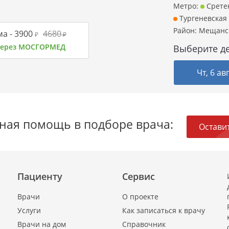
Метро:
Срете
Тургеневская
Район:
Мещанс
а -
3900
4680
₽
₽
 через МОСГОРМЕД
Выберите де
Чт, 6 ав
ная помощь в подборе врача:
Оставит
Пациенту
Сервис
Врачи
О проекте
Услуги
Как записаться к врачу
Врачи на дом
Справочник