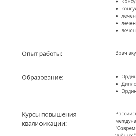
Консу
консу
лечен
лечен
лечен
Опыт работы:
Врач ак
Образование:
Ордин
Дипло
Ордин
Курсы повышения
Российск
междуна
квалификации:
"Соврем
учёных 