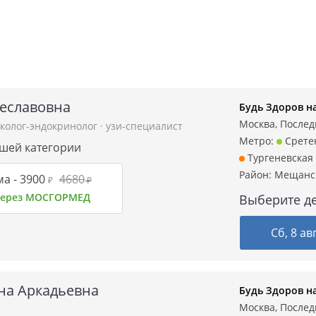
чеславовна
Будь Здоров н
Москва, Послед
колог-эндокринолог
·
узи-специалист
Метро:
Срете
сшей категории
Тургеневская
Район:
Мещанс
а -
3900
4680
₽
₽
 через МОСГОРМЕД
Выберите де
Сб, 8 ав
на Аркадьевна
Будь Здоров н
Москва, Послед