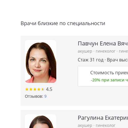
Врачи близкие по специальности
Павчун Елена Вя
акушер
·
гинеколог
·
гине
Стаж 31 год · Врач вы
Стоимость прием
-20% при записи
★
★
★
★
★
★
★
★
★
★
4.5
Отзывов:
9
Рагулина Екатери
акушер
·
гинеколог