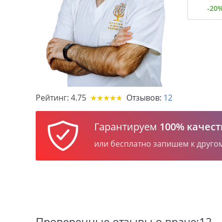
-20
Рейтинг:
4.75
Отзывов:
12
★
★
★
★
★
★
★
★
★
★
Гарантируем
100% качест
или бесплатно запишем к друго
Проверенные отзывы о враче:12