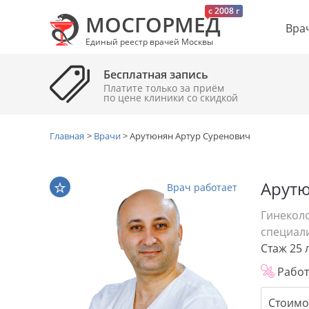
c 2008 г
МОСГОРМЕД
Вра
Единый реестр врачей Москвы
Бесплатная запись
Платите только за приём
по цене клиники cо скидкой
Главная
>
Врачи
>
Арутюнян Артур Суренович
Арутю
Врач работает
Гинекол
специал
Стаж 25 
Работ
Стоимо