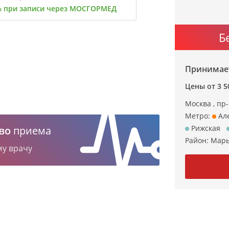
% при записи через МОСГОРМЕД
Б
Принимает
Цены от 3 50
Москва , пр-
Метро:
Але
Рижская
во
приема
Район:
Мар
му врачу