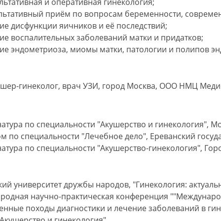
льтативная и оперативная гинекология;
льтативный приём по вопросам беременности, совреме
ие дисфункции яичников и её последствий;
ие воспалительных заболеваний матки и придатков;
ие эндометриоза, миомы матки, патологии и полипов эн
ушер-гинеколог, врач УЗИ, город Москва, ООО НМЦ Меди
атура по специальности "Акушерство и гинекология", М
м по специальности "Лечебное дело", Ереванский госуд
атура по специальности "Акушерство-гинекология", Гор
ий университет дружбы народов, "Гинекология: актуальн
родная научно-практическая конференция ""Междунаро
енные походы диагностики и лечение заболеваний в гин
"Акушерство и гинекология"