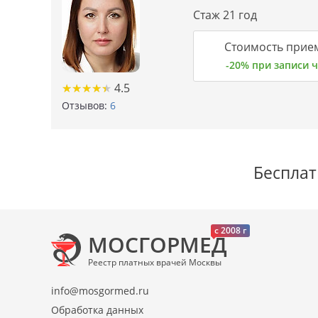
Стаж 21 год
Стоимость прием
-20% при записи
★
★
★
★
★
★
★
★
★
★
4.5
Отзывов:
6
Бесплат
c 2008 г
МОСГОРМЕД
Реестр платных врачей Москвы
info@mosgormed.ru
Обработка данных