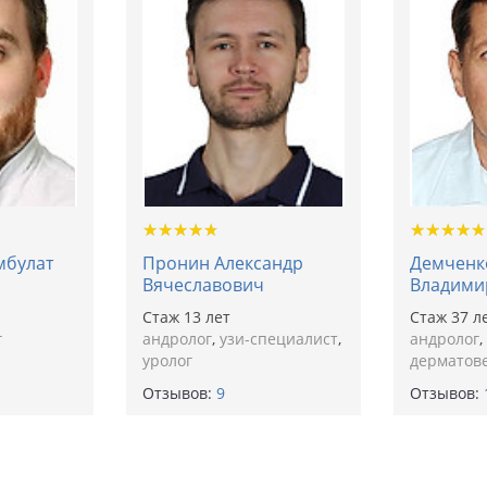
★
★
★
★
★
★
★
★
★
★
★
★
★
★
★
★
★
★
★
★
мбулат
Пронин Александр
Демченк
Вячеславович
Владими
Cтаж 13 лет
Cтаж 37 л
г
андролог
,
узи-специалист
,
андролог
,
уролог
дерматов
Отзывов:
9
Отзывов: