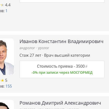
★
★
★
★
4.4
в:
1
Иванов Константин Владимирович
андролог
·
уролог
Стаж 27 лет · Врач высшей категории
Стоимость приема -
3500
₽
-0% при записи через МОСГОРМЕД
★
★
★
★
5
в:
155
Романов Дмитрий Александрович