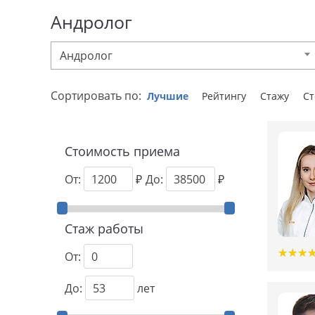
Андролог
Андролог
Сортировать по:
Лучшие
Рейтингу
Стажу
С
Стоимость приема
От:
₽
До:
₽
Стаж работы
★
★
★
★
★
★
От:
До:
лет