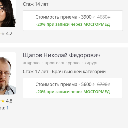
Стаж 14 лет
Стоимость приема -
3900
4680
₽
₽
-20% при записи через МОСГОРМЕД
★
★
★
★
4.2
Щапов Николай Федорович
андролог
·
проктолог
·
уролог
·
хирург
Стаж 17 лет · Врач высшей категории
Стоимость приема -
5600
6720
₽
₽
-20% при записи через МОСГОРМЕД
★
★
★
★
4.8
в:
1