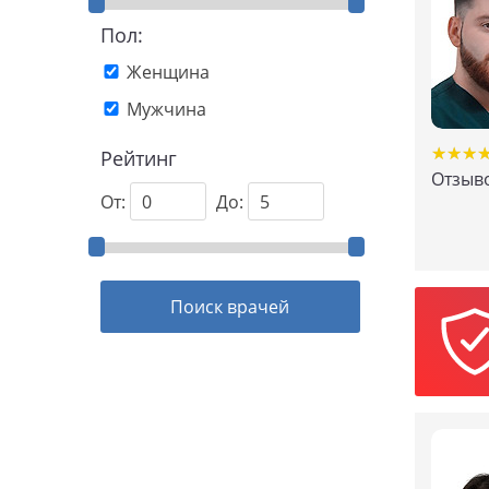
Пол:
Женщина
Мужчина
★
★
★
★
★
★
Рейтинг
Отзыво
От:
До: