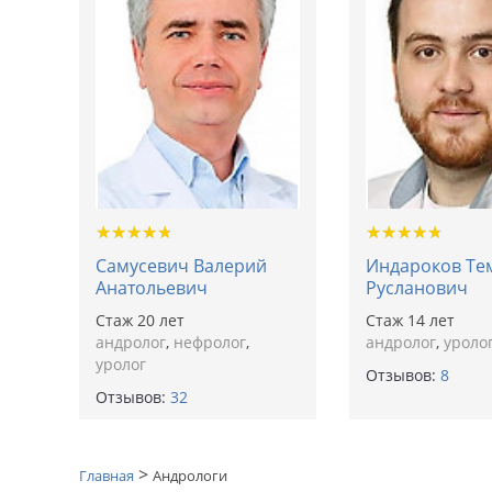
★
★
★
★
★
★
★
★
★
★
★
★
★
★
★
★
★
★
★
★
Самусевич Валерий
Индароков Те
Анатольевич
Русланович
Cтаж 20 лет
Cтаж 14 лет
андролог
,
нефролог
,
андролог
,
уроло
уролог
Отзывов:
8
Отзывов:
32
>
Главная
Андрологи