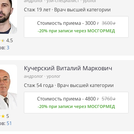
андролог
·
узи-специалист
·
уролог
Стаж 19 лет · Врач высшей категории
Стоимость приема -
3000
3600
₽
₽
-20% при записи через МОСГОРМЕД
★
★
★
★
4.5
в:
3
Кучерский Виталий Маркович
андролог
·
уролог
Стаж 54 года · Врач высшей категории
Стоимость приема -
4800
5760
₽
₽
-20% при записи через МОСГОРМЕД
★
★
★
★
5
в:
51