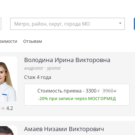
Метро, район, округ, города МО
тоимости
Отзывам
Володина Ирина Викторовна
андролог
·
уролог
Стаж 4 года
Стоимость приема -
3300
3960
₽
₽
-20% при записи через МОСГОРМЕД
★
★
★
★
4.2
Амаев Низами Викторович