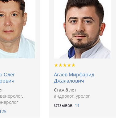
★
★
★
★
★
★
★
★
★
★
о Олег
Агаев Мирфарид
рович
Джалалович
ет
Cтаж 8 лет
венеролог
,
андролог
,
уролог
енеролог
Отзывов:
11
125