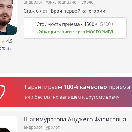
андролог
·
узи-специалист
·
уролог
Стаж 6 лет · Врач первой категории
Стоимость приема -
4500
5400
₽
₽
-20% при записи через МОСГОРМЕД
★
★
★
★
4.5
в:
37
Гарантируем
100% качество
приема
или бесплатно запишем к другому врачу
Шагимуратова Анджела Фаритовна
андролог
·
уролог