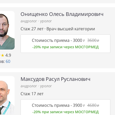
Онищенко Олесь Владимирович
андролог
·
уролог
Стаж 27 лет · Врач высшей категории
Стоимость приема -
3000
3600
₽
₽
-20% при записи через МОСГОРМЕД
★
★
★
★
4.9
в:
60
Максудов Расул Русланович
андролог
·
уролог
Стаж 17 лет
Стоимость приема -
3900
4680
₽
₽
-20% при записи через МОСГОРМЕД