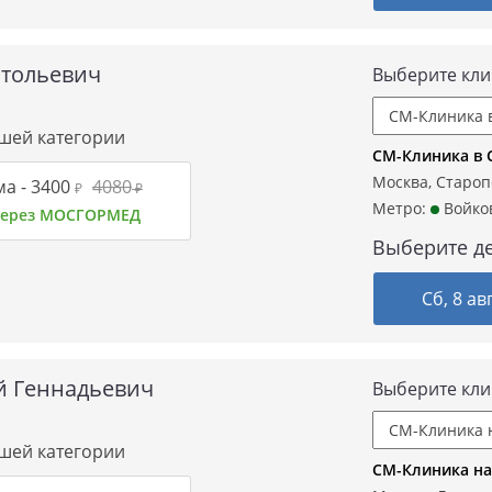
атольевич
Выберите кли
сшей категории
СМ-Клиника в 
Москва, Старопе
а -
3400
4080
₽
₽
Метро:
Войко
 через МОСГОРМЕД
Выберите де
Сб, 8 ав
й Геннадьевич
Выберите кли
сшей категории
СМ-Клиника на