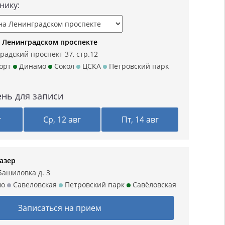
нику:
 Ленинградском проспекте
радский проспект 37, стр.12
орт
Динамо
Сокол
ЦСКА
Петровский парк
нь для записи
г
Ср, 12 авг
Пт, 14 авг
азер
Башиловка д. 3
мо
Савеловская
Петровский парк
Савёловская
Записаться на прием