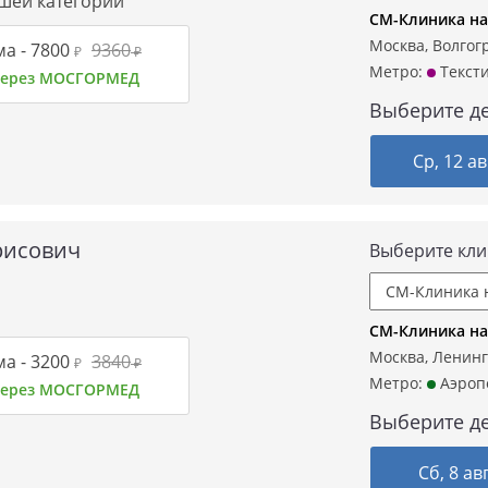
сшей категории
СМ-Клиника на
Москва, Волгогр
а -
7800
9360
₽
₽
Метро:
Текст
 через МОСГОРМЕД
Выберите де
Ср, 12 ав
рисович
Выберите кли
СМ-Клиника на
Москва, Ленинг
а -
3200
3840
₽
₽
Метро:
Аэроп
 через МОСГОРМЕД
Выберите де
Сб, 8 ав