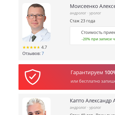
Моисеенко Алекс
андролог
·
уролог
Стаж 23 года
Стоимость прием
-20% при записи
★
★
★
★
★
★
★
★
★
★
4.7
Отзывов:
7
Гарантируем
100
или бесплатно запиш
Капто Александр 
андролог
·
уролог