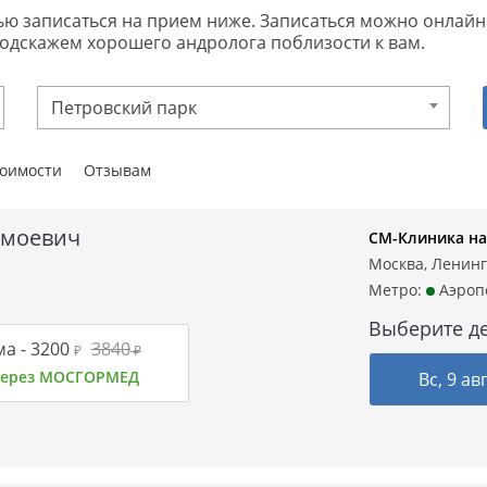
записаться на прием ниже. Записаться можно онлайн или
подскажем хорошего андролога поблизости к вам.
Петровский парк
тоимости
Отзывам
амоевич
СМ-Клиника на
Москва, Ленинг
Метро:
Аэроп
Выберите де
а -
3200
3840
₽
₽
 через МОСГОРМЕД
Вс, 9 ав