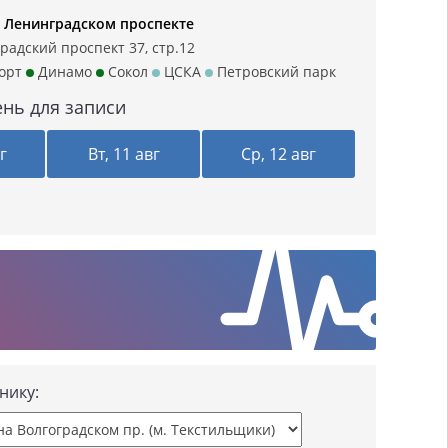
 Ленинградском проспекте
радский проспект 37, стр.12
орт
Динамо
Сокол
ЦСКА
Петровский парк
нь для записи
г
Вт, 11 авг
Ср, 12 авг
нику: