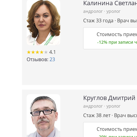
Калинина Светла
андролог
·
уролог
Стаж 33 года · Врач в
Стоимость прием
-12% при записи
★
★
★
★
★
★
★
★
★
★
4.1
Отзывов:
23
Круглов Дмитрий
андролог
·
уролог
Стаж 38 лет · Врач вы
Стоимость прием
-20% при записи