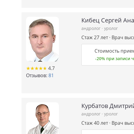
Кибец Сергей Ан
андролог
·
уролог
Стаж 27 лет · Врач вы
Стоимость прием
-20% при записи
★
★
★
★
★
★
★
★
★
★
4.7
Отзывов:
81
Курбатов Дмитри
андролог
·
уролог
Стаж 40 лет · Врач вы