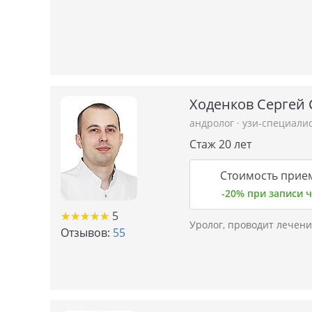
Ходенков Сергей 
андролог
·
узи-специали
Стаж 20 лет
Стоимость прием
-20% при записи
★
★
★
★
★
★
★
★
★
★
5
Уролог, проводит лечени
Отзывов:
55