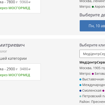
Москва, Ленинг
а -
7800
9360
₽
₽
Метро:
Аэроп
 через МОСГОРМЕД
Выберите де
Пн, 10 ав
Дмитриевич
Выберите кли
олог
сшей категории
МедЦентрСерви
Москва, 1905 го
а -
2900
3480
₽
₽
Метро:
Бегов
 через МОСГОРМЕД
Выставочная
Международн
Смоленская
Петровский п
Район:
Преснен