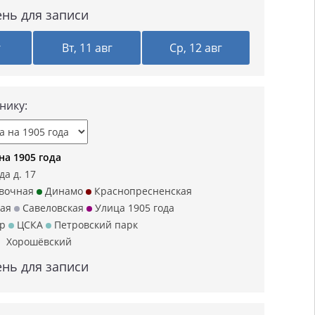
нь для записи
г
Вт, 11 авг
Ср, 12 авг
нику:
на 1905 года
да д. 17
вочная
Динамо
Краснопресненская
ая
Савеловская
Улица 1905 года
р
ЦСКА
Петровский парк
Хорошёвский
нь для записи