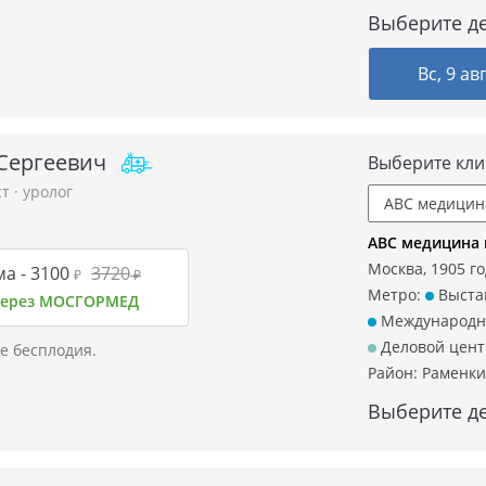
Выберите де
Вс, 9 ав
Сергеевич
Выберите кли
ст
·
уролог
ABC медицина 
Москва, 1905 го
а -
3100
3720
₽
₽
Метро:
Выста
 через МОСГОРМЕД
Международн
Деловой цент
е бесплодия.
Район:
Раменки
Выберите де