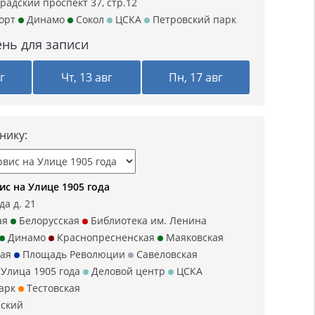
радский проспект 37, стр.12
орт
Динамо
Сокол
ЦСКА
Петровский парк
нь для записи
г
Чт, 13 авг
Пн, 17 авг
нику:
с на Улице 1905 года
да д. 21
ая
Белорусская
Библиотека им. Ленина
Динамо
Краснопресненская
Маяковская
ая
Площадь Революции
Савеловская
Улица 1905 года
Деловой центр
ЦСКА
арк
Тестовская
ский