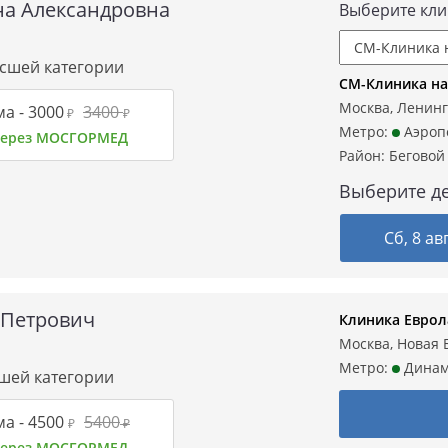
на Александровна
Выберите кли
ысшей категории
СМ-Клиника на
Москва, Ленинг
а -
3000
3400
₽
₽
Метро:
Аэроп
 через МОСГОРМЕД
Район:
Беговой
Выберите де
Сб, 8 ав
 Петрович
Клиника Еврол
Москва, Новая 
Метро:
Дина
сшей категории
а -
4500
5400
₽
₽
 через МОСГОРМЕД