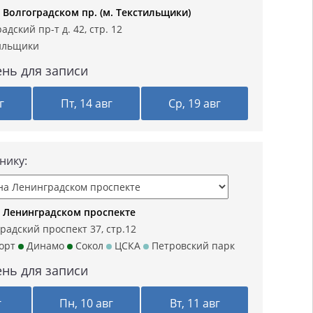
 Волгоградском пр. (м. Текстильщики)
адский пр-т д. 42, стр. 12
ильщики
нь для записи
г
Пт, 14 авг
Ср, 19 авг
нику:
 Ленинградском проспекте
радский проспект 37, стр.12
орт
Динамо
Сокол
ЦСКА
Петровский парк
нь для записи
г
Пн, 10 авг
Вт, 11 авг