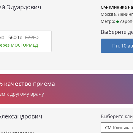
ей Эдуардович
СМ-Клиника на
Москва, Ленинг
Метро:
Аэроп
Выберите де
а -
5600
6720
₽
₽
 через МОСГОРМЕД
Пн, 10 ав
% качество
приема
ем к другому врачу
Александрович
Выберите кли