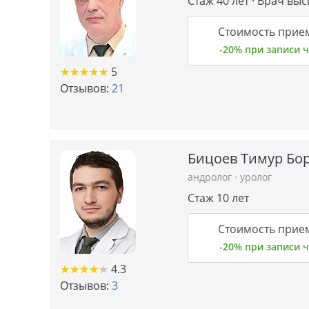
Стаж 40 лет · Врач вы
Стоимость прием
-20% при записи
★
★
★
★
★
★
★
★
★
★
5
Отзывов:
21
Бицоев Тимур Бо
андролог
·
уролог
Стаж 10 лет
Стоимость прием
-20% при записи
★
★
★
★
★
★
★
★
★
★
4.3
Отзывов:
3