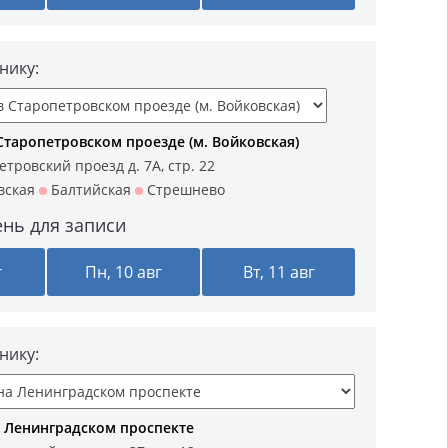
нику:
Старопетровском проезде (м. Войковская)
тровский проезд д. 7А, стр. 22
вская
Балтийская
Стрешнево
нь для записи
г
Пн, 10 авг
Вт, 11 авг
нику:
 Ленинградском проспекте