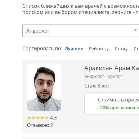
Список ближайших к вам врачей с возможностью 
поиском или выбором специалиста, звоните - 
Андролог
Сортировать по:
Лучшие
Рейтингу
Стажу
С
Аракелян Арам К
андролог
·
уролог
Стаж 8 лет
Стоимость прием
-20% при записи
★
★
★
★
★
★
★
★
★
★
4.3
Отзывов:
2