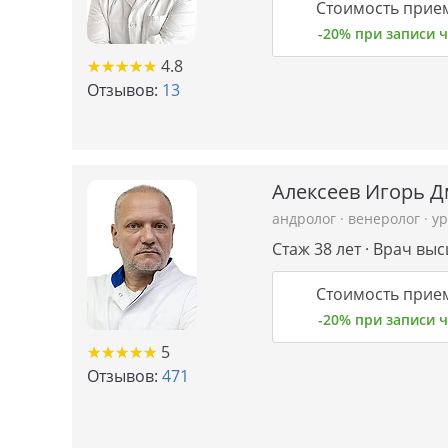
Стоимость прием
-20% при записи
★
★
★
★
★
★
★
★
★
★
4.8
Отзывов:
13
Алексеев Игорь 
андролог
·
венеролог
·
ур
Стаж 38 лет · Врач вы
Стоимость прием
-20% при записи
★
★
★
★
★
★
★
★
★
★
5
Отзывов:
471