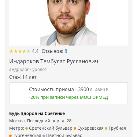
★
★
★
★
★
★
★
★
★
★
4.4
Отзывов:
8
Индароков Тембулат Русланович
андролог
·
уролог
Стаж 14 лет
Стоимость приема -
3900
4680
₽
₽
-20% при записи через МОСГОРМЕД
Будь Здоров на Сретенке
Москва, Последний пер. д. 28
Метро:
Сретенский бульвар
Сухаревская
Трубная
Тургеневская
Цветной бульвар