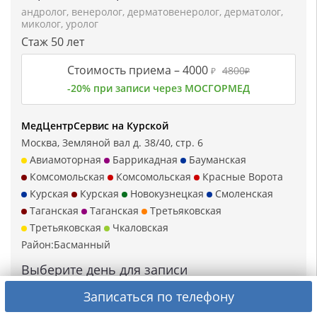
андролог
,
венеролог
,
дерматовенеролог
,
дерматолог
,
миколог
,
уролог
Стаж 50 лет
Стоимость приема –
4000
4800
₽
₽
-20% при записи через МОСГОРМЕД
МедЦентрСервис на Курской
Москва, Земляной вал д. 38/40, стр. 6
Авиамоторная
Баррикадная
Бауманская
Комсомольская
Комсомольская
Красные Ворота
Курская
Курская
Новокузнецкая
Смоленская
Таганская
Таганская
Третьяковская
Третьяковская
Чкаловская
Район:
Басманный
Выберите день для записи
Записаться по телефону
Пн, 10 авг
Вт, 11 авг
Чт, 13 авг