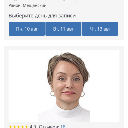
Район:
Мещанский
Выберите день для записи
Пн, 10 авг
Вт, 11 авг
Чт, 13 авг
★
★
★
★
★
★
★
★
★
★
4.9
Отзывов:
18