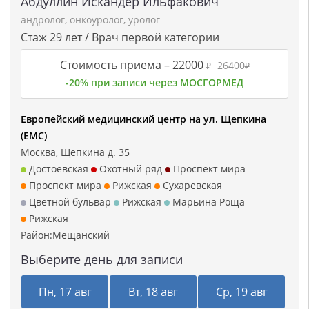
Абдуллин Искандер Ильфакович
андролог
,
онкоуролог
,
уролог
Стаж 29 лет / Врач первой категории
Стоимость приема –
22000
26400
₽
₽
-20% при записи через МОСГОРМЕД
Европейский медицинский центр на ул. Щепкина
(ЕМС)
Москва, Щепкина д. 35
Достоевская
Охотный ряд
Проспект мира
Проспект мира
Рижская
Сухаревская
Цветной бульвар
Рижская
Марьина Роща
Рижская
Район:
Мещанский
Выберите день для записи
Пн, 17 авг
Вт, 18 авг
Ср, 19 авг