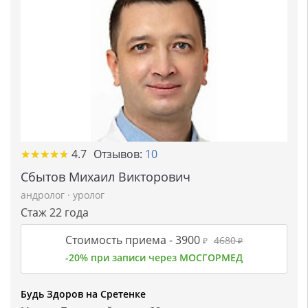
★
★
★
★
★
★
★
★
★
★
4.7
Отзывов:
10
Сбытов Михаил Викторович
андролог
·
уролог
Стаж 22 года
Стоимость приема -
3900
4680
₽
₽
-20% при записи через МОСГОРМЕД
Будь Здоров на Сретенке