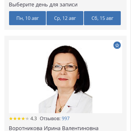
Выберите день для записи
Пн, 10 авг
Ср, 12 авг
Сб, 15 авг
★★★★★
★★★★★
4.3
Отзывов:
997
Воротникова Ирина Валентиновна