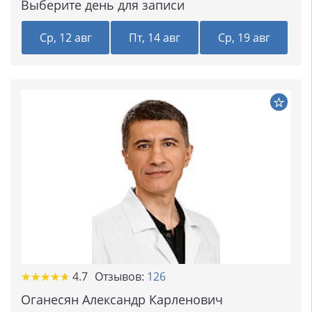
Выберите день для записи
Ср, 12 авг
Пт, 14 авг
Ср, 19 авг
★★★★★
★★★★★
4.7
Отзывов:
126
Оганесян Александр Карленович