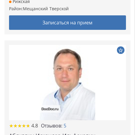
Рижская
Район:
Мещанский
Тверской
Записаться на прием
★★★★★
★★★★★
4.8
Отзывов:
5