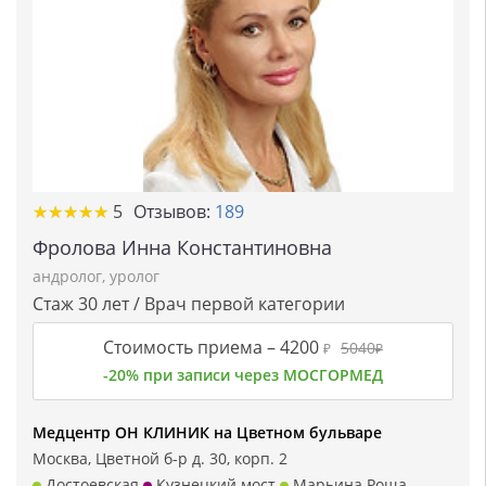
★★★★★
★★★★★
5
Отзывов:
189
Фролова Инна Константиновна
андролог
,
уролог
Стаж 30 лет / Врач первой категории
Стоимость приема –
4200
5040
₽
₽
-20% при записи через МОСГОРМЕД
Медцентр ОН КЛИНИК на Цветном бульваре
Москва, Цветной б-р д. 30, корп. 2
Достоевская
Кузнецкий мост
Марьина Роща