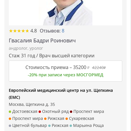
★★★★★
★★★★★
4.8
Отзывов:
8
Гвасалия Бадри Роинович
андролог
,
уролог
Стаж 31 год / Врач высшей категории
Стоимость приема –
35200
42240
₽
₽
-20% при записи через МОСГОРМЕД
Европейский медицинский центр на ул. Щепкина
(ЕМС)
Москва, Щепкина д. 35
Достоевская
Охотный ряд
Проспект мира
Проспект мира
Рижская
Сухаревская
Цветной бульвар
Рижская
Марьина Роща