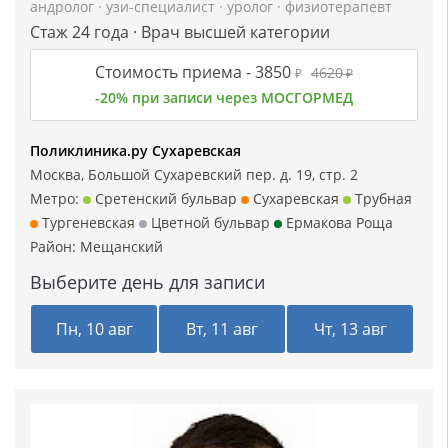
андролог
·
узи-специалист
·
уролог
·
физиотерапевт
Стаж 24 года · Врач высшей категории
Стоимость приема -
3850
4620
₽
₽
-20% при записи через МОСГОРМЕД
Поликлиника.ру Сухаревская
Москва, Большой Сухаревский пер. д. 19, стр. 2
Метро:
Сретенский бульвар
Сухаревская
Трубная
Тургеневская
Цветной бульвар
Ермакова Роща
Район:
Мещанский
Выберите день для записи
Пн, 10 авг
Вт, 11 авг
Чт, 13 авг