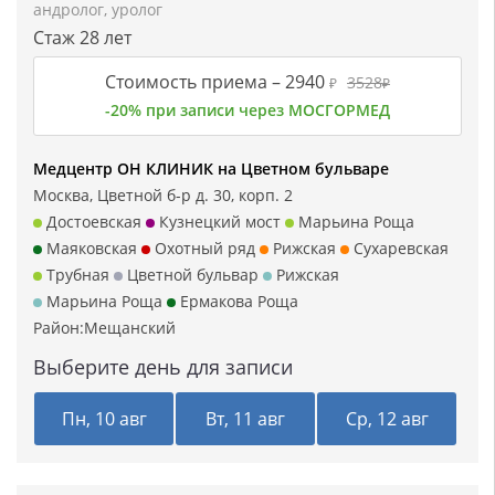
андролог
,
уролог
Стаж 28 лет
Стоимость приема –
2940
3528
₽
₽
-20% при записи через МОСГОРМЕД
Медцентр ОН КЛИНИК на Цветном бульваре
Москва, Цветной б-р д. 30, корп. 2
Достоевская
Кузнецкий мост
Марьина Роща
Маяковская
Охотный ряд
Рижская
Сухаревская
Трубная
Цветной бульвар
Рижская
Марьина Роща
Ермакова Роща
Район:
Мещанский
Выберите день для записи
Пн, 10 авг
Вт, 11 авг
Ср, 12 авг