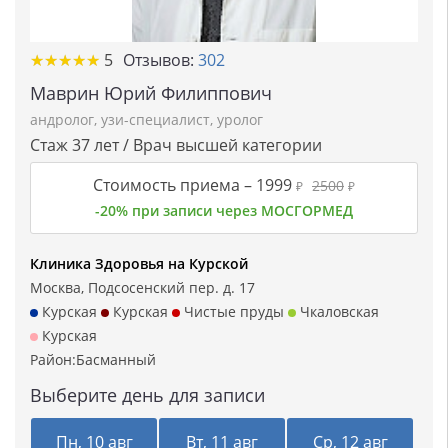
★★★★★
★★★★★
5
Отзывов:
302
Маврин Юрий Филиппович
андролог
,
узи-специалист
,
уролог
Стаж 37 лет / Врач высшей категории
Стоимость приема –
1999
2500
₽
₽
-20% при записи через МОСГОРМЕД
Клиника Здоровья на Курской
Москва, Подсосенский пер. д. 17
Курская
Курская
Чистые пруды
Чкаловская
Курская
Район:
Басманный
Выберите день для записи
Пн, 10 авг
Вт, 11 авг
Ср, 12 авг