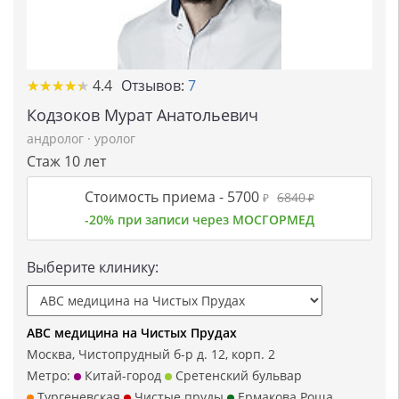
★
★
★
★
★
★
★
★
★
★
4.4
Отзывов:
7
Кодзоков Мурат Анатольевич
андролог
·
уролог
Стаж 10 лет
Стоимость приема -
5700
6840
₽
₽
-20% при записи через МОСГОРМЕД
Выберите клинику:
ABC медицина на Чистых Прудах
Москва, Чистопрудный б-р д. 12, корп. 2
Метро:
Китай-город
Сретенский бульвар
Тургеневская
Чистые пруды
Ермакова Роща