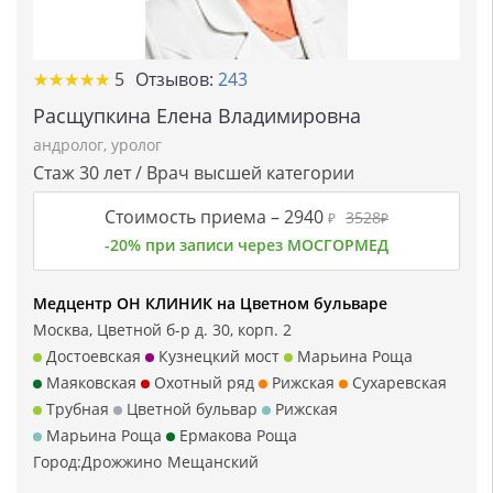
★★★★★
★★★★★
5
Отзывов:
243
Расщупкина Елена Владимировна
андролог
,
уролог
Стаж 30 лет / Врач высшей категории
Стоимость приема –
2940
3528
₽
₽
-20% при записи через МОСГОРМЕД
Медцентр ОН КЛИНИК на Цветном бульваре
Москва, Цветной б-р д. 30, корп. 2
Достоевская
Кузнецкий мост
Марьина Роща
Маяковская
Охотный ряд
Рижская
Сухаревская
Трубная
Цветной бульвар
Рижская
Марьина Роща
Ермакова Роща
Город:
Дрожжино
Мещанский