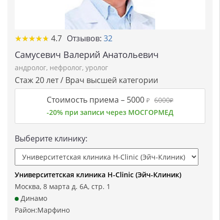
★★★★★
★★★★★
4.7
Отзывов:
32
Самусевич Валерий Анатольевич
андролог
,
нефролог
,
уролог
Стаж 20 лет / Врач высшей категории
Стоимость приема –
5000
6000
₽
₽
-20% при записи через МОСГОРМЕД
Выберите клинику:
Университетская клиника H-Clinic (Эйч-Клиник)
Москва, 8 марта д. 6А, стр. 1
Динамо
Район:
Марфино