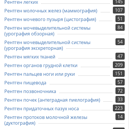
145
Рентген легких
107
Рентген молочных желез (маммография)
51
Рентген мочевого пузыря (цистография)
84
Рентген мочевыделительной системы
(урография обзорная)
54
Рентген мочевыделительной системы
(урография экскреторная)
47
Рентген мягких тканей
209
Рентген органов грудной клетки
151
Рентген пальцев ноги или руки
57
Рентген пищевода
72
Рентген позвоночника
33
Рентген почек (антеградная пиелография)
223
Рентген придаточных пазух носа
14
Рентген протоков молочной железы
(дуктография)