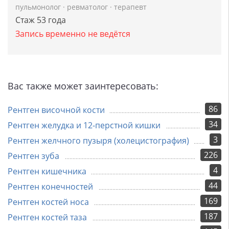
пульмонолог
·
ревматолог
·
терапевт
Стаж 53 года
Запись временно не ведётся
Вас также может заинтересовать:
86
Рентген височной кости
34
Рентген желудка и 12-перстной кишки
3
Рентген желчного пузыря (холецистография)
226
Рентген зуба
4
Рентген кишечника
44
Рентген конечностей
169
Рентген костей носа
187
Рентген костей таза