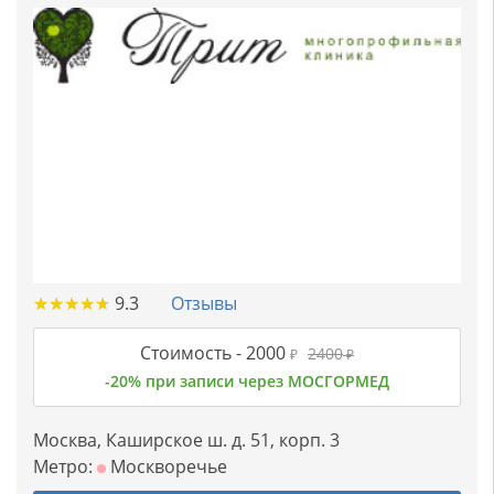
★
★
★
★
★
★
★
★
★
★
9.3
Отзывы
Стоимость -
2000
2400
₽
₽
-20% при записи через МОСГОРМЕД
Москва, Каширское ш. д. 51, корп. 3
Метро:
Москворечье