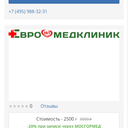
+7 (495) 988-32-31
★
★
★
★
★
★
★
★
★
★
0
Отзывы
Стоимость -
2500
3000
₽
₽
-20% при записи через МОСГОРМЕД