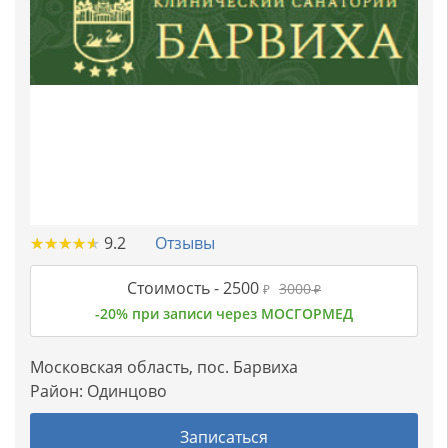
★
★
★
★
★
★
★
★
★
★
9.2
Отзывы
Стоимость -
2500
3000
₽
₽
-20% при записи через МОСГОРМЕД
Московская область, пос. Барвиха
Район:
Одинцово
Записаться