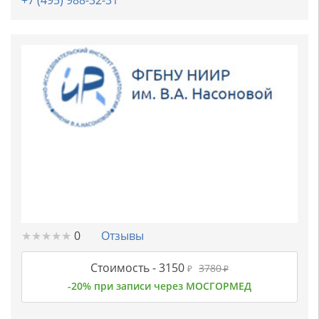
+7 (495) 988-32-31
★
★
★
★
★
★
★
★
★
★
0
Отзывы
Стоимость -
3150
3780
₽
₽
-20% при записи через МОСГОРМЕД