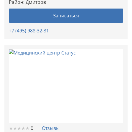
Район:
Дмитров
Записаться
+7 (495) 988-32-31
★
★
★
★
★
★
★
★
★
★
0
Отзывы