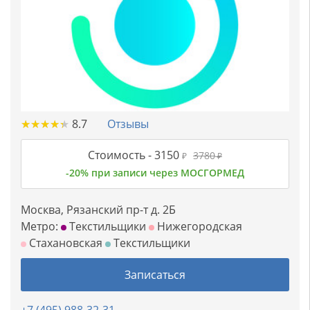
★
★
★
★
★
★
★
★
★
★
8.7
Отзывы
Стоимость -
3150
3780
₽
₽
-20% при записи через МОСГОРМЕД
Москва, Рязанский пр-т д. 2Б
Метро:
Текстильщики
Нижегородская
Стахановская
Текстильщики
Записаться