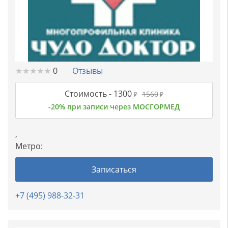
★
★
★
★
★
★
★
★
★
★
0
Отзывы
Стоимость -
1300
1560
₽
₽
-20% при записи через МОСГОРМЕД
,
Метро:
Записаться
+7 (495) 988-32-31