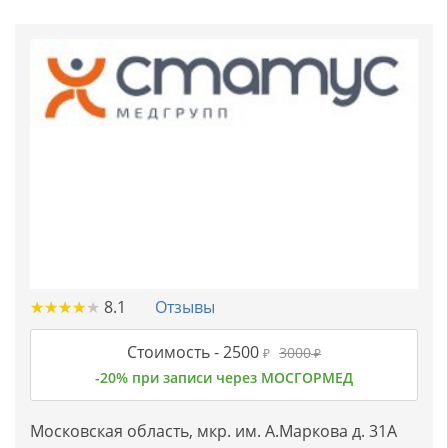
★
★
★
★
★
★
★
★
★
★
8.1
Отзывы
Стоимость -
2500
3000
₽
₽
-20% при записи через МОСГОРМЕД
Московская область, мкр. им. А.Маркова д. 31А