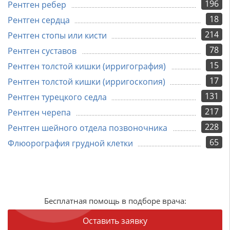
196
Рентген ребер
18
Рентген сердца
214
Рентген стопы или кисти
78
Рентген суставов
15
Рентген толстой кишки (ирригография)
17
Рентген толстой кишки (ирригоскопия)
131
Рентген турецкого седла
217
Рентген черепа
228
Рентген шейного отдела позвоночника
65
Флюорография грудной клетки
Бесплатная помощь в подборе врача:
Оставить заявку