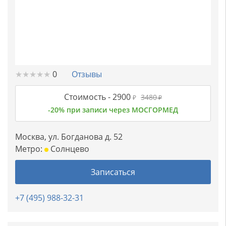
★
★
★
★
★
★
★
★
★
★
0
Отзывы
Стоимость -
2900
3480
₽
₽
-20% при записи через МОСГОРМЕД
Москва, ул. Богданова д. 52
Метро:
Солнцево
Записаться
+7 (495) 988-32-31