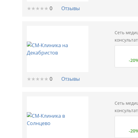
★
★
★
★
★
★
★
★
★
★
0
Отзывы
Сеть меди
консульта
-20
★
★
★
★
★
★
★
★
★
★
0
Отзывы
Сеть меди
консульта
-20