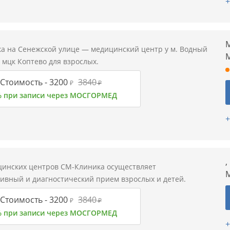
+
М
а на Сенежской улице — медицинский центр у м. Водный
 мцк Коптево для взрослых.
Стоимость -
3200
3840
₽
₽
% при записи через МОСГОРМЕД
+
,
цинских центров СМ-Клиника осуществляет
М
тивный и диагностический прием взрослых и детей.
Стоимость -
3200
3840
₽
₽
% при записи через МОСГОРМЕД
+