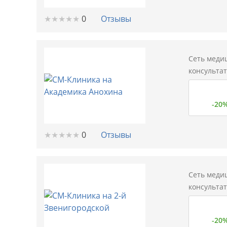
★
★
★
★
★
★
★
★
★
★
0
Отзывы
Сеть меди
консульта
-20
★
★
★
★
★
★
★
★
★
★
0
Отзывы
Сеть меди
консульта
-20