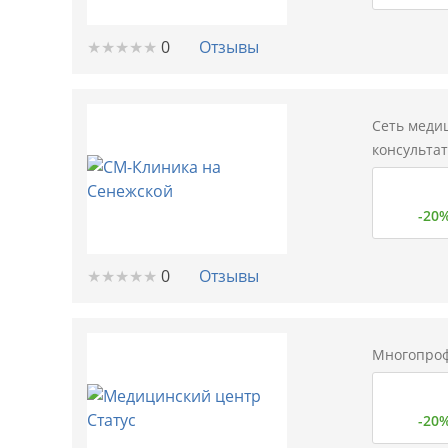
★
★
★
★
★
★
★
★
★
★
0
Отзывы
Сеть меди
консульта
-20
★
★
★
★
★
★
★
★
★
★
0
Отзывы
Многопроф
-20