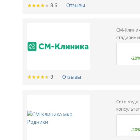
★
★
★
★
★
★
★
★
★
★
8.6
Отзывы
СМ-Клиник
стадион» и
-20
★
★
★
★
★
★
★
★
★
★
9
Отзывы
Сеть меди
консульта
-20