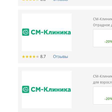
СМ-Клиник
Отрадное 
-20
★
★
★
★
★
★
★
★
★
★
8.7
Отзывы
СМ-Клиник
для взросл
-20