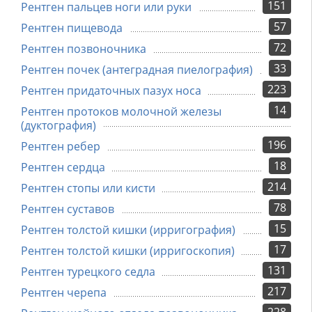
151
Рентген пальцев ноги или руки
57
Рентген пищевода
72
Рентген позвоночника
33
Рентген почек (антеградная пиелография)
223
Рентген придаточных пазух носа
14
Рентген протоков молочной железы
(дуктография)
196
Рентген ребер
18
Рентген сердца
214
Рентген стопы или кисти
78
Рентген суставов
15
Рентген толстой кишки (ирригография)
17
Рентген толстой кишки (ирригоскопия)
131
Рентген турецкого седла
217
Рентген черепа