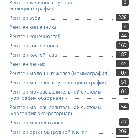
3
Рентген желчного пузыря
(холецистография)
228
Рентген зуба
4
Рентген кишечника
44
Рентген конечностей
169
Рентген костей носа
187
Рентген костей таза
145
Рентген легких
107
Рентген молочных желез (маммография)
51
Рентген мочевого пузыря (цистография)
84
Рентген мочевыделительной системы
(урография обзорная)
54
Рентген мочевыделительной системы
(урография экскреторная)
47
Рентген мягких тканей
209
Рентген органов грудной клетки