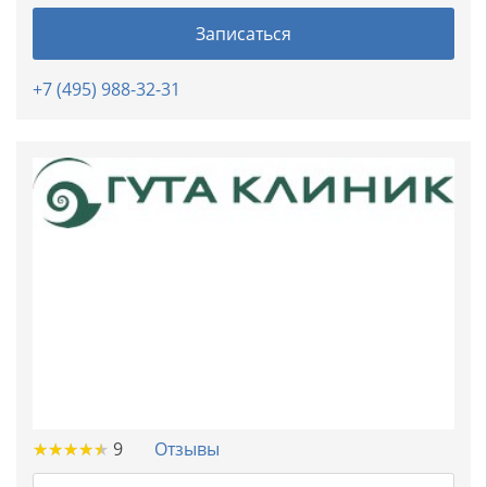
Записаться
+7 (495) 988-32-31
★
★
★
★
★
★
★
★
★
★
9
Отзывы