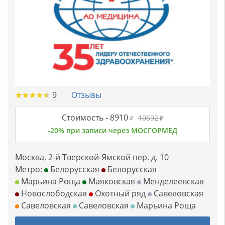
★
★
★
★
★
★
★
★
★
★
9
Отзывы
Стоимость -
8910
10692
₽
₽
-20% при записи через МОСГОРМЕД
Москва, 2-й Тверской-Ямской пер. д. 10
Метро:
Белорусская
Белорусская
Марьина Роща
Маяковская
Менделеевская
Новослободская
Охотный ряд
Савеловская
Савеловская
Савеловская
Марьина Роща