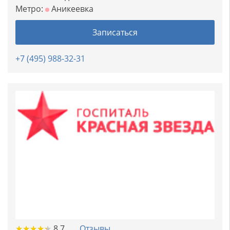
Метро:
Аникеевка
Записаться
+7 (495) 988-32-31
★
★
★
★
★
★
★
★
★
★
8.7
Отзывы