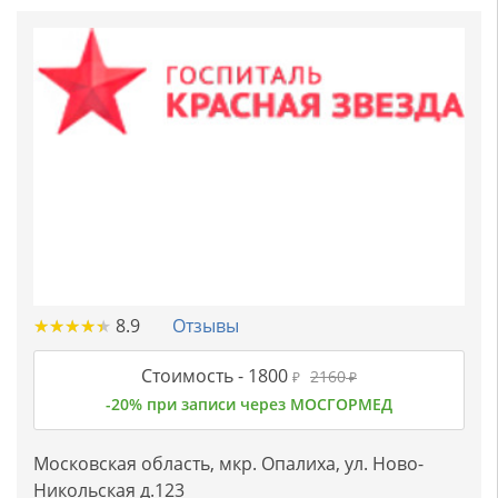
★
★
★
★
★
★
★
★
★
★
8.9
Отзывы
Стоимость -
1800
2160
₽
₽
-20% при записи через МОСГОРМЕД
Московская область, мкр. Опалиха, ул. Ново-
Никольская д.123