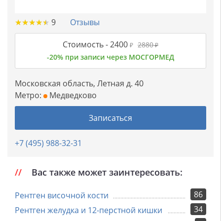
★
★
★
★
★
★
★
★
★
★
9
Отзывы
Стоимость -
2400
2880
₽
₽
-20% при записи через МОСГОРМЕД
Московская область, Летная д. 40
Метро:
Медведково
Записаться
+7 (495) 988-32-31
Вас также может заинтересовать:
86
Рентген височной кости
34
Рентген желудка и 12-перстной кишки