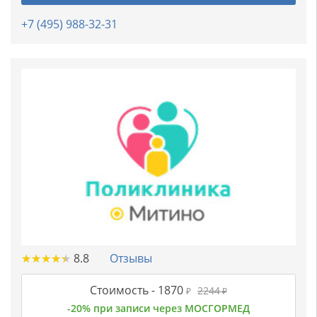
+7 (495) 988-32-31
★
★
★
★
★
★
★
★
★
★
8.8
Отзывы
Стоимость -
1870
2244
₽
₽
-20% при записи через МОСГОРМЕД