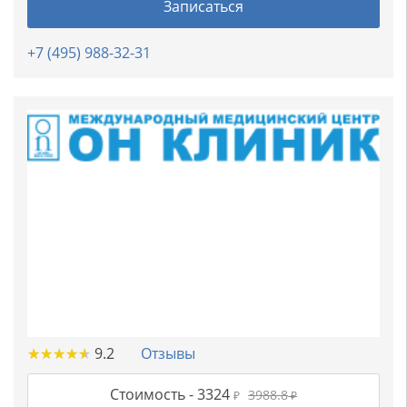
Записаться
+7 (495) 988-32-31
★
★
★
★
★
★
★
★
★
★
9.2
Отзывы
Стоимость -
3324
3988.8
₽
₽