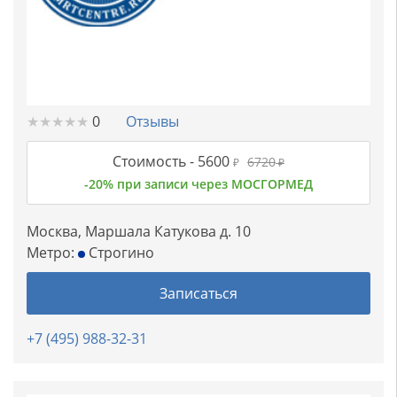
★
★
★
★
★
★
★
★
★
★
0
Отзывы
Стоимость -
5600
6720
₽
₽
-20% при записи через МОСГОРМЕД
Москва, Маршала Катукова д. 10
Метро:
Строгино
Записаться
+7 (495) 988-32-31