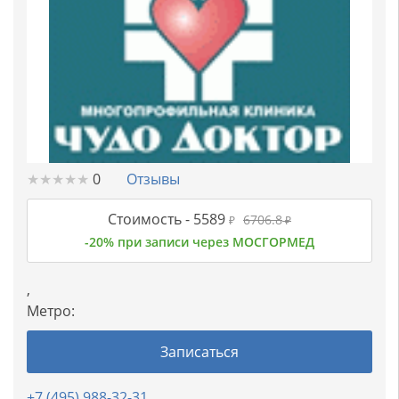
★
★
★
★
★
★
★
★
★
★
0
Отзывы
Стоимость -
5589
6706.8
₽
₽
-20% при записи через МОСГОРМЕД
,
Метро:
Записаться
+7 (495) 988-32-31