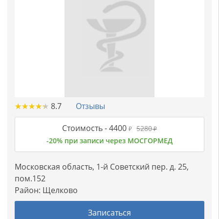
★
★
★
★
★
★
★
★
★
★
8.7
Отзывы
Стоимость -
4400
5280
₽
₽
-20% при записи через МОСГОРМЕД
Московская область, 1-й Советский пер. д. 25,
пом.152
Район:
Щелково
Записаться