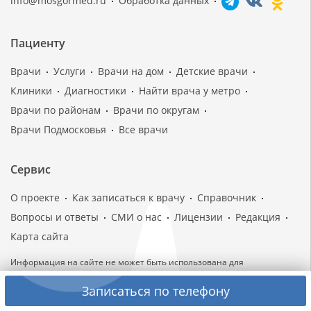
info@mosgormed.ru
Обработка данных
Пациенту
Врачи
Услуги
Врачи на дом
Детские врачи
Клиники
Диагностики
Найти врача у метро
Врачи по районам
Врачи по округам
Врачи Подмосковья
Все врачи
Сервис
О проекте
Как записаться к врачу
Справочник
Вопросы и ответы
СМИ о нас
Лицензии
Редакция
Карта сайта
Информация на сайте не может быть использована для
самодиагностики и самолечения, не является публичной офертой
Записаться по телефону
(ст. 437 ч. 2 Гражданского кодекса Российской Федерации). По всем
вопросам, касающимся здоровья и медицинской помощи,