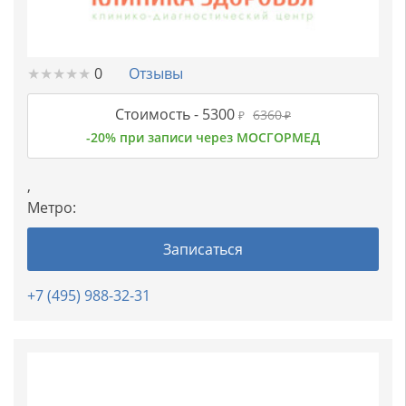
★
★
★
★
★
★
★
★
★
★
0
Отзывы
Стоимость -
5300
6360
₽
₽
-20% при записи через МОСГОРМЕД
,
Метро:
Записаться
+7 (495) 988-32-31