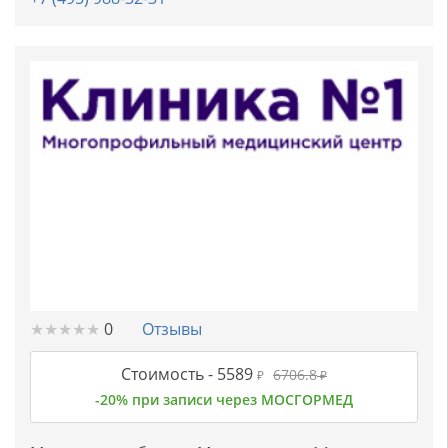
★
★
★
★
★
★
★
★
★
★
0
Отзывы
Стоимость -
5589
6706.8
₽
₽
-20% при записи через МОСГОРМЕД