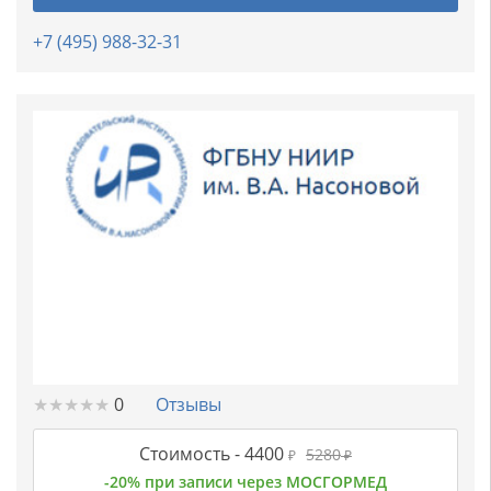
+7 (495) 988-32-31
★
★
★
★
★
★
★
★
★
★
0
Отзывы
Стоимость -
4400
5280
₽
₽
-20% при записи через МОСГОРМЕД