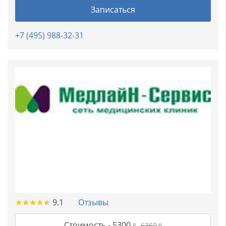
Записаться
+7 (495) 988-32-31
★
★
★
★
★
★
★
★
★
★
9.1
Отзывы
Стоимость -
5300
6360
₽
₽