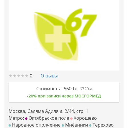
★
★
★
★
★
★
★
★
★
★
0
Отзывы
Стоимость -
5600
6720
₽
₽
-20% при записи через МОСГОРМЕД
Москва, Саляма Адиля д. 2/44, стр. 1
Метро:
Октябрьское поле
Хорошево
Народное ополчение
Мнёвники
Терехово