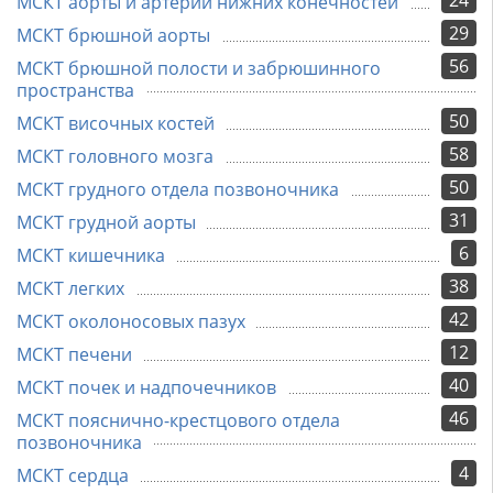
24
МСКТ аорты и артерий нижних конечностей
29
МСКТ брюшной аорты
56
МСКТ брюшной полости и забрюшинного
пространства
50
МСКТ височных костей
58
МСКТ головного мозга
50
МСКТ грудного отдела позвоночника
31
МСКТ грудной аорты
6
МСКТ кишечника
38
МСКТ легких
42
МСКТ околоносовых пазух
12
МСКТ печени
40
МСКТ почек и надпочечников
46
МСКТ пояснично-крестцового отдела
позвоночника
4
МСКТ сердца