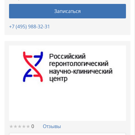
Записаться
+7 (495) 988-32-31
★
★
★
★
★
★
★
★
★
★
0
Отзывы