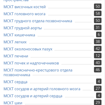
50
МСКТ височных костей
58
МСКТ головного мозга
50
МСКТ грудного отдела позвоночника
31
МСКТ грудной аорты
6
МСКТ кишечника
38
МСКТ легких
42
МСКТ околоносовых пазух
12
МСКТ печени
40
МСКТ почек и надпочечников
46
МСКТ пояснично-крестцового отдела
позвоночника
4
МСКТ сердца
27
МСКТ сосудов и артерий головного мозга
4
МСКТ сосудов и артерий сердца
29
МСКТ шеи