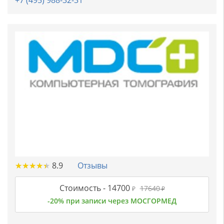
+7 (495) 988-32-31
★
★
★
★
★
★
★
★
★
★
8.9
Отзывы
Стоимость -
14700
17640
₽
₽
-20% при записи через МОСГОРМЕД