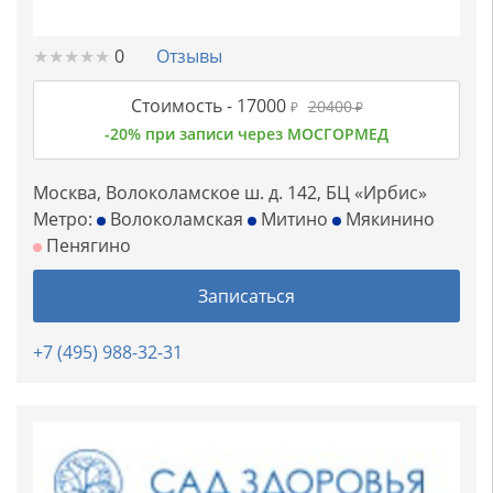
★
★
★
★
★
★
★
★
★
★
0
Отзывы
Стоимость -
17000
20400
₽
₽
-20% при записи через МОСГОРМЕД
Москва, Волоколамское ш. д. 142, БЦ «Ирбис»
Метро:
Волоколамская
Митино
Мякинино
Пенягино
Записаться
+7 (495) 988-32-31