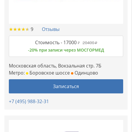
★
★
★
★
★
★
★
★
★
★
9
Отзывы
Стоимость -
17000
20400
₽
₽
-20% при записи через МОСГОРМЕД
Московская область, Вокзальная стр. 7Б
Метро:
Боровское шоссе
Одинцово
Записаться
+7 (495) 988-32-31