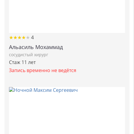
★
★
★
★
★
★
★
★
★
★
4
Альасиль Мохаммад
сосудистый хирург
Стаж 11 лет
Запись временно не ведётся