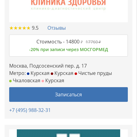
★
★
★
★
★
★
★
★
★
★
9.5
Отзывы
Стоимость -
14800
17760
₽
₽
-20% при записи через МОСГОРМЕД
Москва, Подсосенский пер. д. 17
Метро:
Курская
Курская
Чистые пруды
Чкаловская
Курская
Записаться
+7 (495) 988-32-31