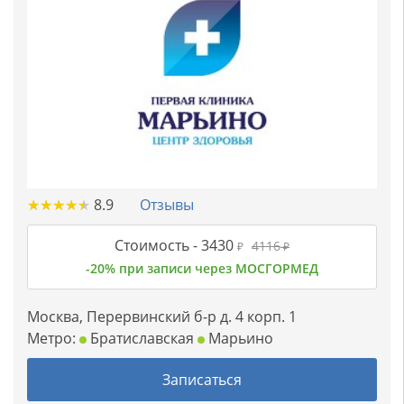
★
★
★
★
★
★
★
★
★
★
8.9
Отзывы
Стоимость -
3430
4116
₽
₽
-20% при записи через МОСГОРМЕД
Москва, Перервинский б-р д. 4 корп. 1
Метро:
Братиславская
Марьино
Записаться