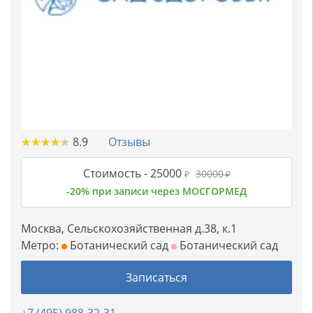
★
★
★
★
★
★
★
★
★
★
8.9
Отзывы
Стоимость -
25000
30000
₽
₽
-20% при записи через МОСГОРМЕД
Москва, Сельскохозяйственная д.38, к.1
Метро:
Ботанический сад
Ботанический сад
Записаться