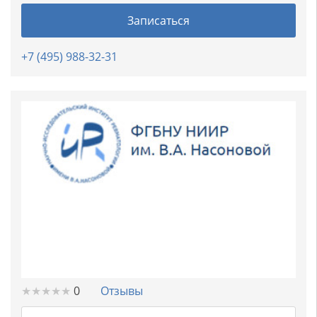
Записаться
+7 (495) 988-32-31
★
★
★
★
★
★
★
★
★
★
0
Отзывы