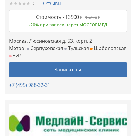
★
★
★
★
★
★
★
★
★
★
0
Отзывы
Стоимость -
13500
16200
₽
₽
-20% при записи через МОСГОРМЕД
Москва, Люсиновская д. 53, корп. 2
Метро:
Серпуховская
Тульская
Шаболовская
ЗИЛ
Записаться
+7 (495) 988-32-31