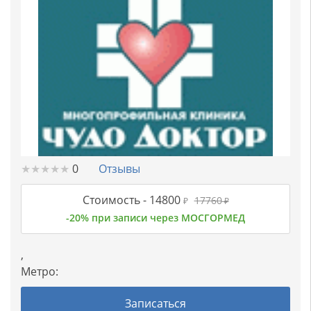
★
★
★
★
★
★
★
★
★
★
0
Отзывы
Стоимость -
14800
17760
₽
₽
-20% при записи через МОСГОРМЕД
,
Метро:
Записаться