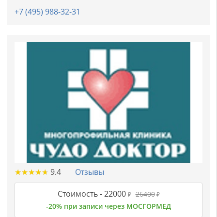
+7 (495) 988-32-31
★
★
★
★
★
★
★
★
★
★
9.4
Отзывы
Стоимость -
22000
26400
₽
₽
-20% при записи через МОСГОРМЕД