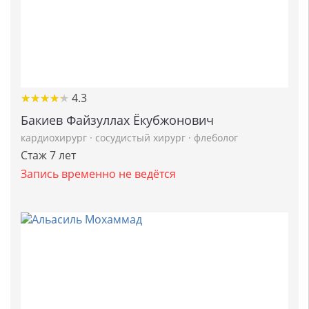
★
★
★
★
★
★
★
★
★
★
4.3
Бакиев Файзуллах Ёкубжонович
кардиохирург
·
сосудистый хирург
·
флеболог
Стаж 7 лет
Запись временно не ведётся