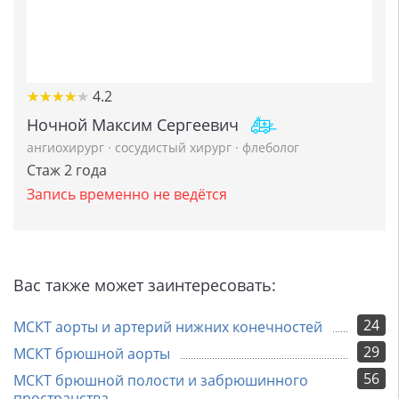
★
★
★
★
★
★
★
★
★
★
4.2
Ночной Максим Сергеевич
ангиохирург
·
сосудистый хирург
·
флеболог
Стаж 2 года
Запись временно не ведётся
Вас также может заинтересовать:
24
МСКТ аорты и артерий нижних конечностей
29
МСКТ брюшной аорты
56
МСКТ брюшной полости и забрюшинного
пространства