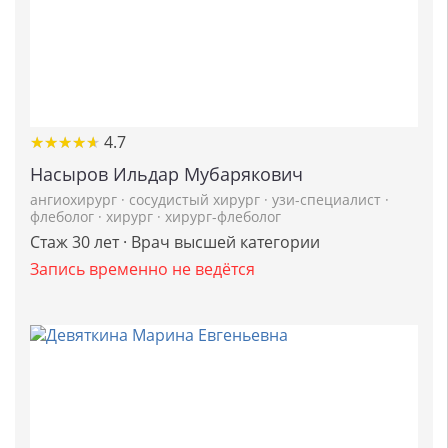
★
★
★
★
★
★
★
★
★
★
4.7
Насыров Ильдар Мубарякович
ангиохирург
·
сосудистый хирург
·
узи-специалист
·
флеболог
·
хирург
·
хирург-флеболог
Стаж 30 лет · Врач высшей категории
Запись временно не ведётся