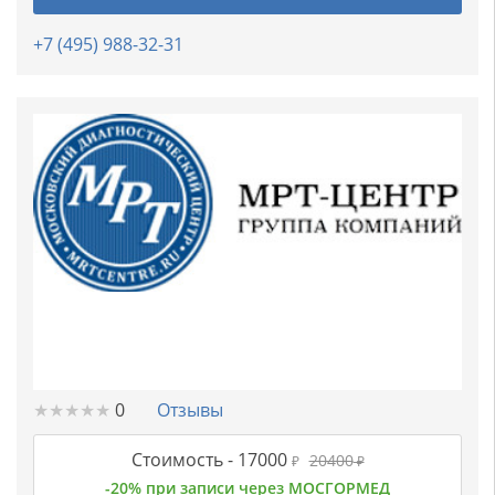
+7 (495) 988-32-31
★
★
★
★
★
★
★
★
★
★
0
Отзывы
Стоимость -
17000
20400
₽
₽
-20% при записи через МОСГОРМЕД