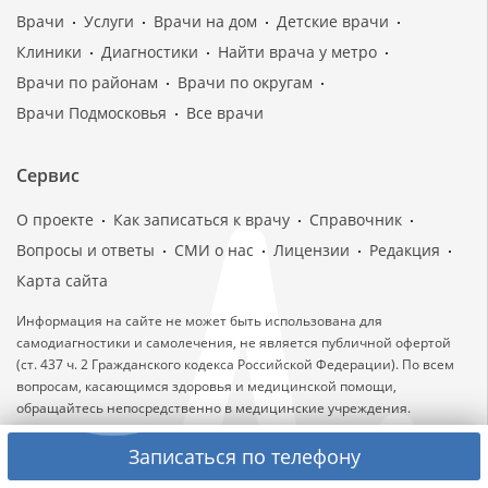
Врачи
Услуги
Врачи на дом
Детские врачи
Клиники
Диагностики
Найти врача у метро
Врачи по районам
Врачи по округам
Врачи Подмосковья
Все врачи
Сервис
О проекте
Как записаться к врачу
Справочник
Вопросы и ответы
СМИ о нас
Лицензии
Редакция
Карта сайта
Информация на сайте не может быть использована для
самодиагностики и самолечения, не является публичной офертой
(ст. 437 ч. 2 Гражданского кодекса Российской Федерации). По всем
вопросам, касающимся здоровья и медицинской помощи,
обращайтесь непосредственно в медицинские учреждения.
Лицензии медицинских клиник: ЛО-77-01-014965 от 05.10.2017,
Записаться по телефону
ЛО-77-01-016533 от 20.08.2018, ЛО-77-01-005774 от 18.02.2013, ЛО-77-
01-016590 от 29.08.2018.