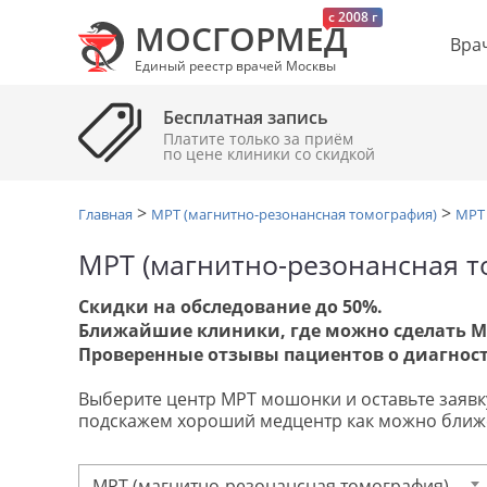
c 2008 г
МОСГОРМЕД
Вра
Единый реестр врачей Москвы
Бесплатная запись
Платите только за приём
по цене клиники cо скидкой
>
>
Главная
МРТ (магнитно-резонансная томография)
МРТ
МРТ (магнитно-резонансная т
Скидки на обследование до 50%.
Ближайшие клиники, где можно сделать 
Проверенные отзывы пациентов о диагност
Выберите центр МРТ мошонки и оставьте заявку 
подскажем хороший медцентр как можно ближе
МРТ (магнитно-резонансная томография) мошонки