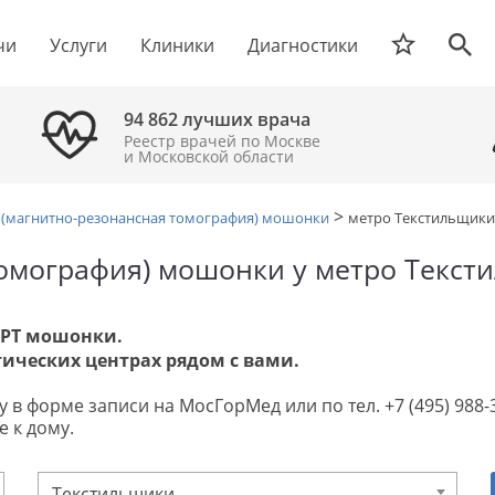
чи
Услуги
Клиники
Диагностики
94 862 лучших врача
Реестр врачей по Москве
и Московской области
>
 (магнитно-резонансная томография) мошонки
метро Текстильщики
омография) мошонки у метро Текст
МРТ мошонки.
ических центрах рядом с вами.
в форме записи на МосГорМед или по тел. +7 (495) 988-32
 к дому.
Текстильщики