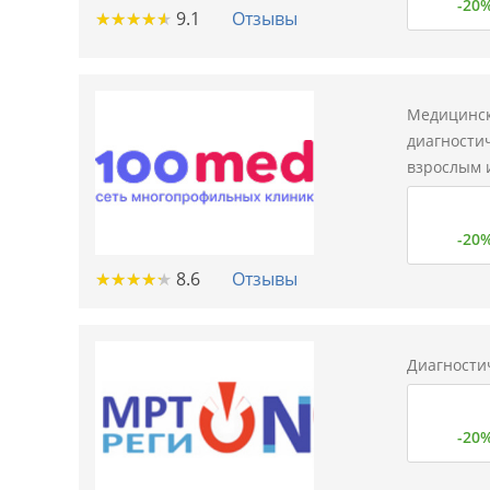
-20
★
★
★
★
★
★
★
★
★
★
9.1
Отзывы
Медицинск
диагности
взрослым 
-20
★
★
★
★
★
★
★
★
★
★
8.6
Отзывы
Диагности
-20