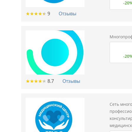
-20
★
★
★
★
★
★
★
★
★
★
9
Отзывы
Многопроф
-20
★
★
★
★
★
★
★
★
★
★
8.7
Отзывы
Сеть мног
профессио
консультир
медицинск