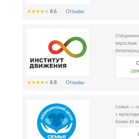
★
★
★
★
★
★
★
★
★
★
8.6
Отзывы
Специализ
взрослым.
безоперац
С
-20
★
★
★
★
★
★
★
★
★
★
8.8
Отзывы
Семья — с
c мультид
более 40 