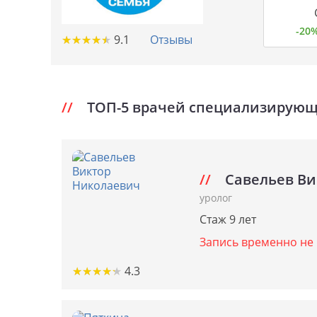
-20
★
★
★
★
★
★
★
★
★
★
9.1
Отзывы
ТОП-5 врачей специализирующи
Савельев Ви
уролог
Стаж 9 лет
Запись временно не 
★
★
★
★
★
★
★
★
★
★
4.3