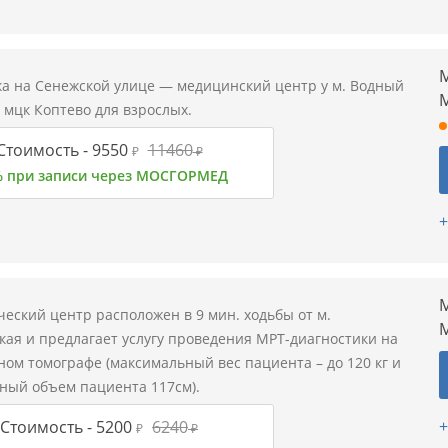
М
а на Сенежской улице — медицинский центр у м. Водный
 мцк Коптево для взрослых.
Стоимость -
9550
11460
₽
₽
% при записи через МОСГОРМЕД
+
М
еский центр расположен в 9 мин. ходьбы от м.
кая и предлагает услугу проведения МРТ-диагностики на
ом томографе (максимальный вес пациента – до 120 кг и
ный объем пациента 117см).
+
Стоимость -
5200
6240
₽
₽