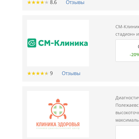
★
★
★
★
★
★
★
★
★
★
8.6
Отзывы
СМ-Клиник
стадион» и
-20
★
★
★
★
★
★
★
★
★
★
9
Отзывы
Диагностич
Полежаевс
высокоточн
максималь