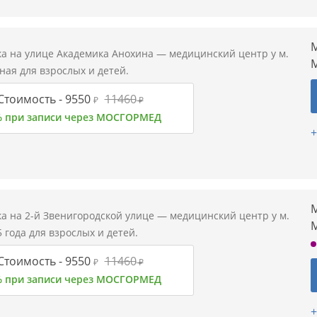
М
а на улице Академика Анохина — медицинский центр у м.
ая для взрослых и детей.
Стоимость -
9550
11460
₽
₽
% при записи через МОСГОРМЕД
+
М
а на 2-й Звенигородской улице — медицинский центр у м.
 года для взрослых и детей.
Стоимость -
9550
11460
₽
₽
% при записи через МОСГОРМЕД
+