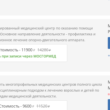
М
ированный медицинский центр по оказанию помощи
 Основное направление деятельности - профилактика и
ионное лечение опорно-двигательного аппарата.
тоимость -
11900
14280
₽
₽
+
% при записи через МОСГОРМЕД
М
еть многопрофильных медицинских центров полного цикла
исциплинарным подходом к лечению взрослых и детей по
видам медицинской деятельности.
Стоимость -
9600
11520
₽
₽