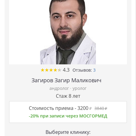
★
★
★
★
★
★
★
★
★
★
4.3
Отзывов:
3
Загиров Загир Маликович
андролог
·
уролог
Стаж 8 лет
Стоимость приема -
3200
3840
₽
₽
-20% при записи через МОСГОРМЕД
Выберите клинику: