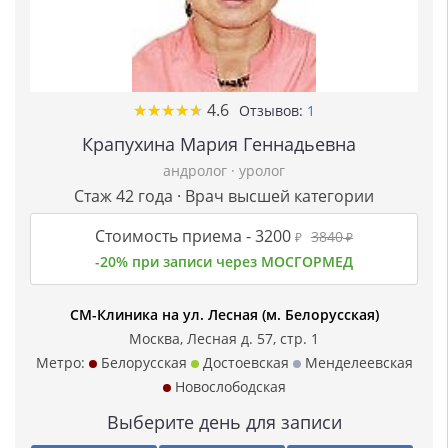
★
★
★
★
★
★
★
★
★
★
4.6
Отзывов:
1
Крапухина Мария Геннадьевна
андролог
·
уролог
Стаж 42 года · Врач высшей категории
Стоимость приема -
3200
3840
₽
₽
-20% при записи через МОСГОРМЕД
СМ-Клиника на ул. Лесная (м. Белорусская)
Москва, Лесная д. 57, стр. 1
Метро:
Белорусская
Достоевская
Менделеевская
Новослободская
Выберите день для записи